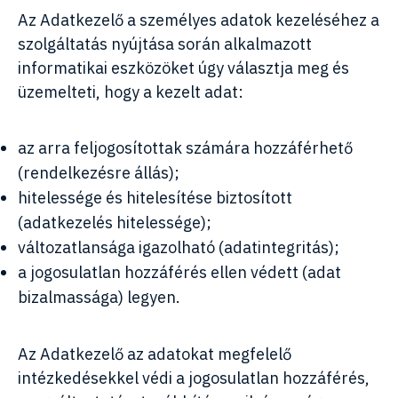
Az Adatkezelő a személyes adatok kezeléséhez a
szolgáltatás nyújtása során alkalmazott
informatikai eszközöket úgy választja meg és
üzemelteti, hogy a kezelt adat:
az arra feljogosítottak számára hozzáférhető
(rendelkezésre állás);
hitelessége és hitelesítése biztosított
(adatkezelés hitelessége);
változatlansága igazolható (adatintegritás);
a jogosulatlan hozzáférés ellen védett (adat
bizalmassága) legyen.
Gyomorégés elleni gyógyszer Napégés kezelése
Az Adatkezelő az adatokat megfelelő
xanax
a legjobb rossz gyógyszer Hasmenés
intézkedésekkel védi a jogosulatlan hozzáférés,
kezelése Gyógyszerek fülfájdalmakra