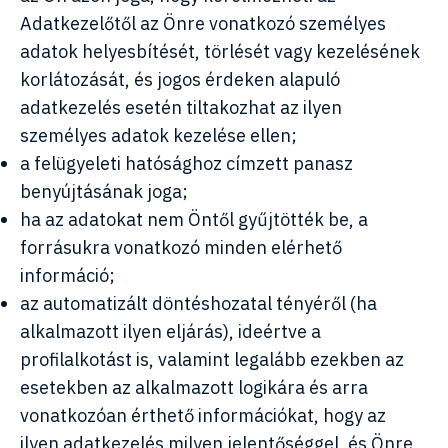
Adatkezelőtől az Önre vonatkozó személyes
adatok helyesbítését, törlését vagy kezelésének
korlátozását, és jogos érdeken alapuló
adatkezelés esetén tiltakozhat az ilyen
személyes adatok kezelése ellen;
a felügyeleti hatósághoz címzett panasz
benyújtásának joga;
ha az adatokat nem Öntől gyűjtötték be, a
forrásukra vonatkozó minden elérhető
információ;
az automatizált döntéshozatal tényéről (ha
alkalmazott ilyen eljárás), ideértve a
profilalkotást is, valamint legalább ezekben az
esetekben az alkalmazott logikára és arra
vonatkozóan érthető információkat, hogy az
ilyen adatkezelés milyen jelentőséggel, és Önre