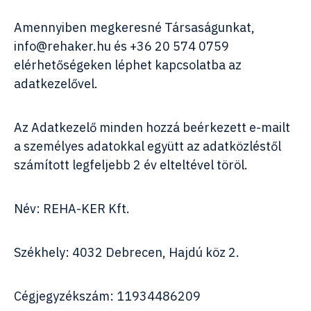
Amennyiben megkeresné Társaságunkat,
info@rehaker.hu
és
+36 20 574 0759
elérhetőségeken léphet kapcsolatba az
adatkezelővel.
Az Adatkezelő minden hozzá beérkezett e-mailt
a személyes adatokkal együtt az adatközléstől
számított legfeljebb 2 év elteltével töröl.
Név: REHA-KER Kft.
Székhely: 4032 Debrecen, Hajdú köz 2.
Cégjegyzékszám: 11934486209