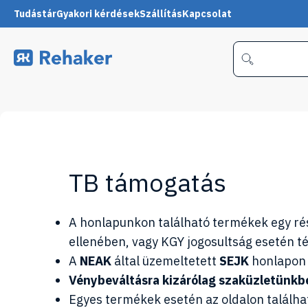
Tudástár
Gyakori kérdések
Szállítás
Kapcsolat
TB támogatás
A honlapunkon található termékek egy része
ellenében, vagy KGY jogosultság esetén t
A
NEAK
által üzemeltetett
SEJK
honlapon 
Vénybeváltásra kizárólag szaküzletünkbe
Egyes termékek esetén az oldalon találha