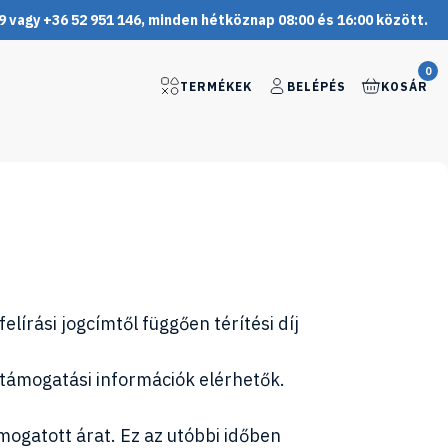
9 vagy +36 52 951 146, minden hétköznap 08:00 és 16:00 között.
0
TERMÉKEK
BELÉPÉS
KOSÁR
lírási jogcímtől függően térítési díj
 támogatási információk elérhetők.
ogatott árat. Ez az utóbbi időben