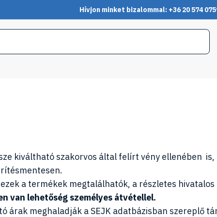
Hívjon minket bizalommal: +36 20 574 075
 kiváltható szakorvos által felírt vény ellenében is, fe
érítésmentesen.
ezek a termékek megtalálhatók, a részletes hivatalos
n van lehetőség személyes átvétellel.
tó árak meghaladják a SEJK adatbázisban szereplő tám