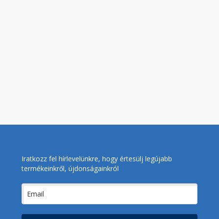
Iratkozz fel hírlevelünkre, hogy értesülj legújabb
termékeinkről, újdonságainkról