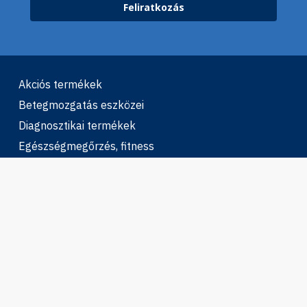
Feliratkozás
Akciós termékek
Betegmozgatás eszközei
Diagnosztikai termékek
Egészségmegőrzés, fitness
Elektromos mopedek
Gyerek Segédeszközök
Gyógypárnák, gyógyászati párnák
Higiéniás eszközök
Ízületi rögzítők
Járást segítő eszközök
Kerekesszékek