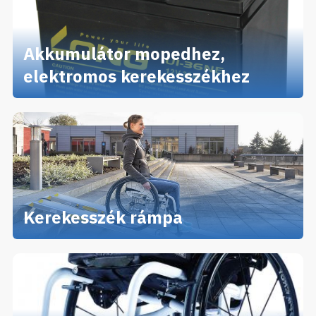
Akkumulátor mopedhez,
elektromos kerekesszékhez
Kerekesszék rámpa