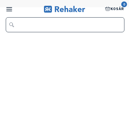
0
KOSÁR