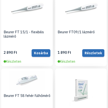
Beurer FT 15/1 - flexibilis
Beurer FT09/1 lázmérő
lázmérő
2 890 Ft
1 890 Ft
Kosárba
Részletek
Készleten
Készleten
Beurer FT 58 fehér fülhőmérő