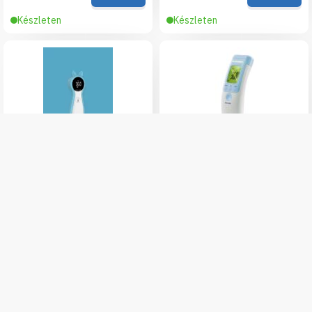
Készleten
Készleten
Elysium TP600
V8 érintés nélküli (non-
érintésmentes infravörös
contact) lázmérő
digitális lázmérő szilikon
tokkal
11 990 Ft
Kosárba
6 680 Ft
Részletek
Készleten
Készleten