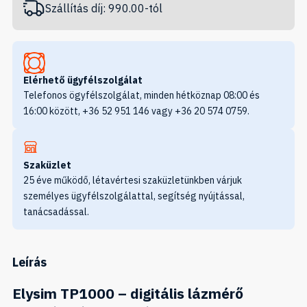
Szállítás díj: 990.00-tól
Elérhető ügyfélszolgálat
Telefonos ögyfélszolgálat, minden hétköznap 08:00 és
16:00 között, +36 52 951 146 vagy +36 20 574 0759.
Szaküzlet
25 éve működő, létavértesi szaküzletünkben várjuk
személyes ügyfélszolgálattal, segítség nyújtással,
tanácsadással.
Leírás
Elysim TP1000 – digitális lázmérő