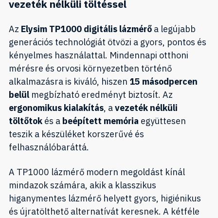
vezeték nélküli töltéssel
Az
Elysim TP1000 digitális lázmérő
a legújabb
generációs technológiát ötvözi a gyors, pontos és
kényelmes használattal. Mindennapi otthoni
mérésre és orvosi környezetben történő
alkalmazásra is kiváló, hiszen
15 másodpercen
belül
megbízható eredményt biztosít. Az
ergonomikus kialakítás
, a
vezeték nélküli
töltőtok
és a
beépített memória
együttesen
teszik a készüléket korszerűvé és
felhasználóbaráttá.
A TP1000 lázmérő modern megoldást kínál
mindazok számára, akik a klasszikus
higanymentes lázmérő helyett gyors, higiénikus
és újratölthető alternatívát keresnek. A kétféle