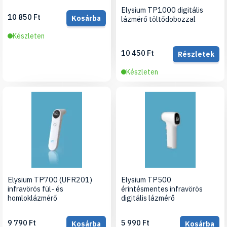
Elysium TP1000 digitális
10 850 Ft
Kosárba
lázmérő töltődobozzal
Készleten
10 450 Ft
Részletek
Készleten
Elysium TP700 (UFR201)
Elysium TP500
infravörös fül- és
érintésmentes infravörös
homloklázmérő
digitális lázmérő
9 790 Ft
5 990 Ft
Kosárba
Kosárba