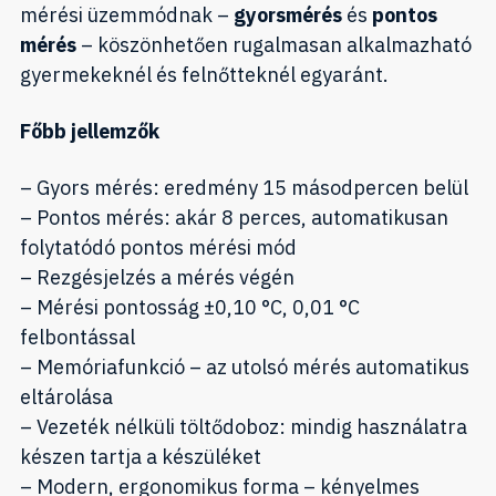
mérési üzemmódnak –
gyorsmérés
és
pontos
mérés
– köszönhetően rugalmasan alkalmazható
gyermekeknél és felnőtteknél egyaránt.
Főbb jellemzők
– Gyors mérés: eredmény 15 másodpercen belül
– Pontos mérés: akár 8 perces, automatikusan
folytatódó pontos mérési mód
– Rezgésjelzés a mérés végén
– Mérési pontosság ±0,10 °C, 0,01 °C
felbontással
– Memóriafunkció – az utolsó mérés automatikus
eltárolása
– Vezeték nélküli töltődoboz: mindig használatra
készen tartja a készüléket
– Modern, ergonomikus forma – kényelmes