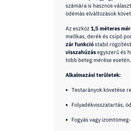
számára is hasznos választ
ödémás elváltozások köve
Az eszköz
1,5 méteres mér
mellkas, derék és csípő p
zár funkció
stabil rögzítést
visszahúzás
egyszerű és hi
több beteg mérése esetén.
Alkalmazási területek:
Testarányok követése re
Folyadékvisszatartás, ö
Fogyás vagy izomtömeg