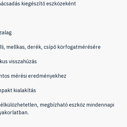
anácsadás kiegészítő eszközeként
zalag
li, mellkas, derék, csípő körfogatmérésére
us visszahúzás
pontos mérési eredményekhez
pakt kialakítás
nélkülözhetetlen, megbízható eszköz mindennapi
yakorlatban.