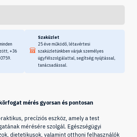
Szaküzlet
minden
25 éve működő, létavértesi
zött, +36
szaküzletünkben várjuk személyes
 0759.
ügyfélszolgálattal, segítség nyújtással,
tanácsadással.
tkörfogat mérés gyorsan és pontosan
raktikus, precíziós eszköz, amely a test
gatának mérésére szolgál. Egészségügyi
k, dietetikusok, valamint otthoni felhasználók