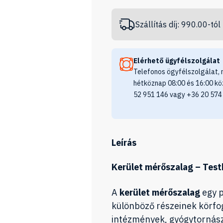
Szállítás díj: 990.00-tól
Elérhető ügyfélszolgálat
Telefonos ögyfélszolgálat, 
hétköznap 08:00 és 16:00 kö
52 951 146 vagy +36 20 574
Leírás
Kerület mérőszalag – Tes
A
kerület mérőszalag
egy p
különböző részeinek körfo
intézmények, gyógytornászo