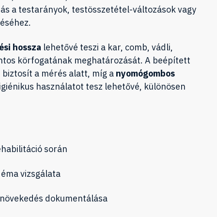
ás a testarányok, testösszetétel-változások vagy
téséhez.
ési hossza
lehetővé teszi a kar, comb, vádli,
ontos körfogatának meghatározását. A beépített
 biztosít a mérés alatt, míg a
nyomógombos
giénikus használatot tesz lehetővé, különösen
habilitáció során
déma vizsgálata
-növekedés dokumentálása