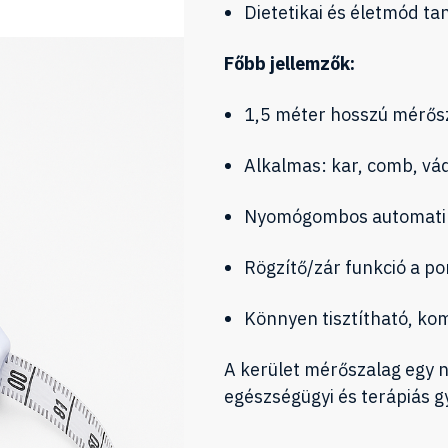
Dietetikai és életmód t
Főbb jellemzők:
1,5 méter hosszú mérős
Alkalmas: kar, comb, vád
Nyomógombos automatik
Rögzítő/zár funkció a 
Könnyen tisztítható, kom
A kerület mérőszalag egy 
egészségügyi és terápiás g