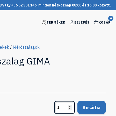
9 vagy +36 52 951 146, minden hétköznap 08:00 és 16:00 között.
0
TERMÉKEK
BELÉPÉS
KOSÁR
mékek
/
Mérőszalagok
szalag GIMA
Kosárba