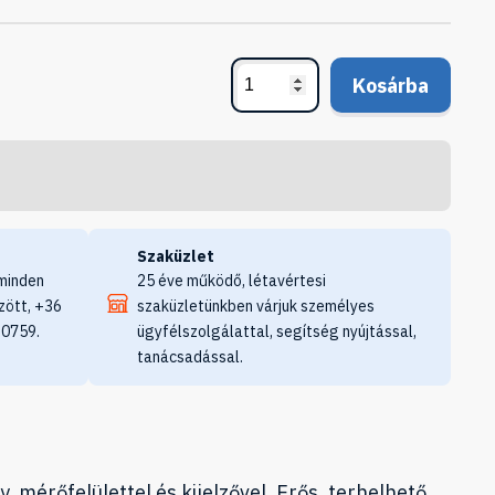
Kosárba
Szaküzlet
minden
25 éve működő, létavértesi
zött, +36
szaküzletünkben várjuk személyes
 0759.
ügyfélszolgálattal, segítség nyújtással,
tanácsadással.
mérőfelülettel és kijelzővel. Erős, terhelhető