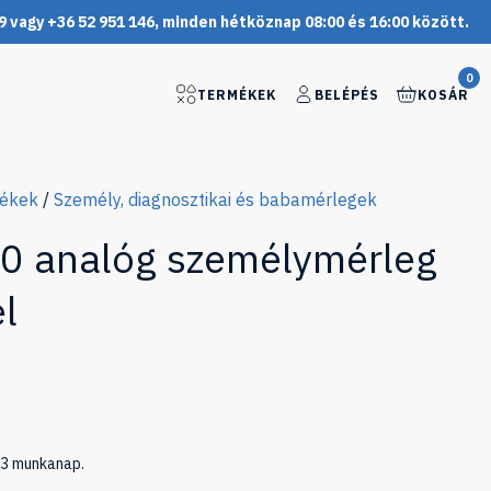
9 vagy +36 52 951 146, minden hétköznap 08:00 és 16:00 között.
0
TERMÉKEK
BELÉPÉS
KOSÁR
mékek
/
Személy, diagnosztikai és babamérlegek
 analóg személymérleg
l
1-3 munkanap.