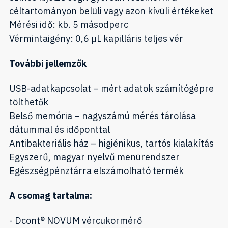
céltartományon belüli vagy azon kívüli értékeket
Mérési idő: kb. 5 másodperc
Vérmintaigény: 0,6 µL kapilláris teljes vér
További jellemzők
USB-adatkapcsolat – mért adatok számítógépre
tölthetők
Belső memória – nagyszámú mérés tárolása
dátummal és időponttal
Antibakteriális ház – higiénikus, tartós kialakítás
Egyszerű, magyar nyelvű menürendszer
Egészségpénztárra elszámolható termék
A csomag tartalma:
- Dcont® NOVUM vércukormérő