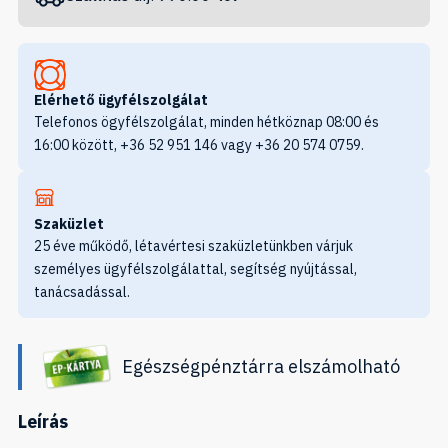
Elérhető ügyfélszolgálat
Telefonos ögyfélszolgálat, minden hétköznap 08:00 és
16:00 között, +36 52 951 146 vagy +36 20 574 0759.
Szaküzlet
25 éve működő, létavértesi szaküzletünkben várjuk
személyes ügyfélszolgálattal, segítség nyújtással,
tanácsadással.
Egészségpénztárra elszámolható
Leírás