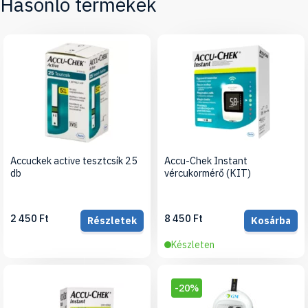
Hasonló termékek
Accuckek active tesztcsík 25
Accu-Chek Instant
db
vércukormérő (KIT)
2 450 Ft
8 450 Ft
Részletek
Kosárba
Készleten
-20%