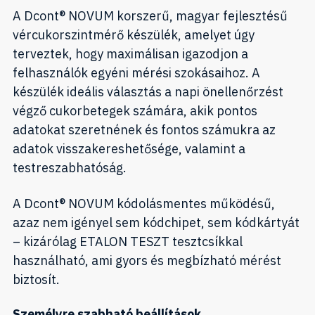
A Dcont® NOVUM korszerű, magyar fejlesztésű
vércukorszintmérő készülék, amelyet úgy
terveztek, hogy maximálisan igazodjon a
felhasználók egyéni mérési szokásaihoz. A
készülék ideális választás a napi önellenőrzést
végző cukorbetegek számára, akik pontos
adatokat szeretnének és fontos számukra az
adatok visszakereshetősége, valamint a
testreszabhatóság.
A Dcont® NOVUM kódolásmentes működésű,
azaz nem igényel sem kódchipet, sem kódkártyát
– kizárólag ETALON TESZT tesztcsíkkal
használható, ami gyors és megbízható mérést
biztosít.
Személyre szabható beállítások