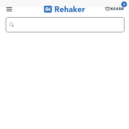
0
KOSÁR