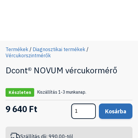
Termékek
/
Diagnosztikai termékek
/
Vércukorszintmérők
Dcont® NOVUM vércukormérő
Kiszállítás 1-3 munkanap.
Készleten
9 640 Ft
Kosárba
Szállítás díj: 990.00-tól