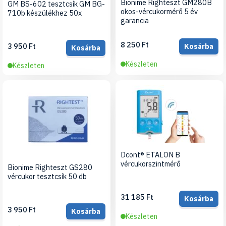
Bionime Righteszt GM280B
GM BS-602 tesztcsík GM BG-
okos-vércukormérő 5 év
710b készülékhez 50x
garancia
8 250 Ft
3 950 Ft
Kosárba
Kosárba
Készleten
Készleten
Dcont® ETALON B
vércukorszintmérő
Bionime Righteszt GS280
vércukor tesztcsík 50 db
31 185 Ft
Kosárba
3 950 Ft
Kosárba
Készleten