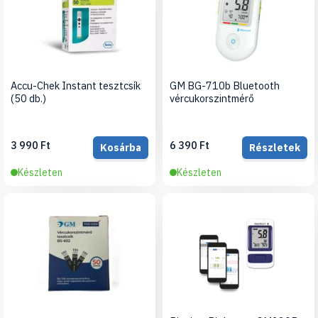
Accu-Chek Instant tesztcsík
GM BG-710b Bluetooth
(50 db.)
vércukorszintmérő
3 990 Ft
6 390 Ft
Kosárba
Részletek
Készleten
Készleten