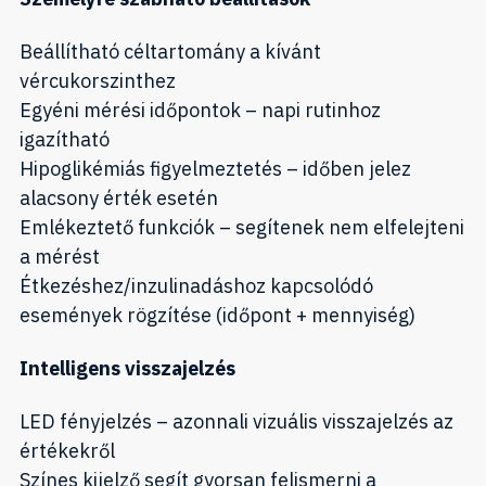
Beállítható céltartomány a kívánt
vércukorszinthez
Egyéni mérési időpontok – napi rutinhoz
igazítható
Hipoglikémiás figyelmeztetés – időben jelez
alacsony érték esetén
Emlékeztető funkciók – segítenek nem elfelejteni
a mérést
Étkezéshez/inzulinadáshoz kapcsolódó
események rögzítése (időpont + mennyiség)
Intelligens visszajelzés
LED fényjelzés – azonnali vizuális visszajelzés az
értékekről
Színes kijelző segít gyorsan felismerni a