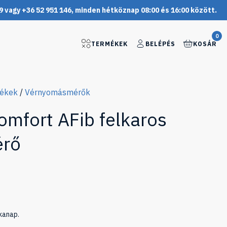
9 vagy +36 52 951 146, minden hétköznap 08:00 és 16:00 között.
0
TERMÉKEK
BELÉPÉS
KOSÁR
mékek
/
Vérnyomásmérők
fort AFib felkaros
érő
kanap.