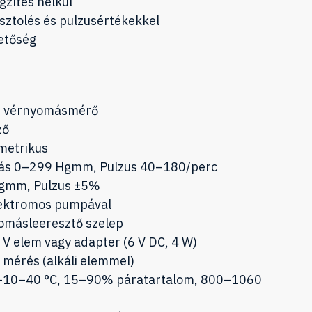
zítés nélkül
iasztolés és pulzusértékekkel
hetőség
os vérnyomásmérő
ző
ometrikus
más 0–299 Hgmm, Pulzus 40–180/perc
Hgmm, Pulzus ±5%
elektromos pumpával
omásleeresztő szelep
5 V elem vagy adapter (6 V DC, 4 W)
 mérés (alkáli elemmel)
 +10–40 °C, 15–90% páratartalom, 800–1060