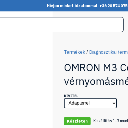
Hívjon minket bizalommal: +36 20 574 075
Termékek
/
Diagnosztikai ter
OMRON M3 Com
vérnyomásm
KIVITEL
Kiszállítás 1-3 mun
Készleten