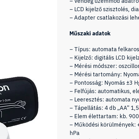
– Vendég üzemmód adatrög
– LCD kijelző szisztolés, d
– Adapter csatlakozási le
Műszaki adatok
– Típus: automata felkar
– Kijelző: digitális LCD kijel
– Mérési módszer: oszcill
– Mérési tartomány: Nyo
– Pontosság: Nyomás ±3 
– Felfújás: automatikus, 
– Leeresztés: automata ny
– Tápellátás: 4 db „AA” 1,
– Elem élettartam: kb. 900
– Működési körülmények:
hPa