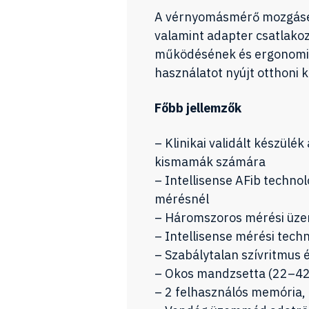
A vérnyomásmérő mozgásérz
valamint adapter csatlakoz
működésének és ergonomi
használatot nyújt otthoni 
Főbb jellemzők
– Klinikai validált készülé
kismamák számára
– Intellisense AFib technol
mérésnél
– Háromszoros mérési üzem
– Intellisense mérési tec
– Szabálytalan szívritmus 
– Okos mandzsetta (22–42
– 2 felhasználós memória,