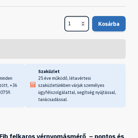
Kosárba
Szaküzlet
minden
25 éve működő, létavértesi
zött, +36
szaküzletünkben várjuk személyes
 0759.
ügyfélszolgálattal, segítség nyújtással,
tanácsadással.
b felkaros vérnyomásmérő – pontos és