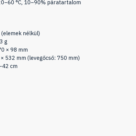
–20–60 °C, 10–90% páratartalom
 (elemek nélkül)
3 g
 70 × 98 mm
 × 532 mm (levegőcső: 750 mm)
2–42 cm