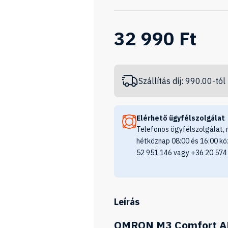
32 990 Ft
Szállítás díj: 990.00-tól
Elérhető ügyfélszolgálat
Telefonos ögyfélszolgálat, 
hétköznap 08:00 és 16:00 kö
52 951 146 vagy +36 20 574
Leírás
OMRON M3 Comfort AFi