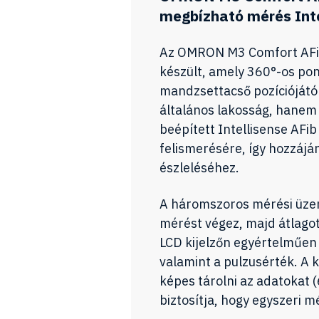
megbízható mérés Int
Az OMRON M3 Comfort AFib
készült, amely 360°-os pont
mandzsettacső pozíciójától.
általános lakosság, hanem
beépített Intellisense AFib 
felismerésére, így hozzájá
észleléséhez.
A háromszoros mérési üz
mérést végez, majd átlago
LCD kijelzőn egyértelműen 
valamint a pulzusérték. A 
képes tárolni az adatokat
biztosítja, hogy egyszeri 