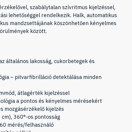
ékelővel, szabálytalan szívritmus kijelzéssel,
ási lehetőséggel rendelkezik. Halk, automatikus
kus mandzsettájának köszönhetően kényelmes
körülmények között.
k az általános lakosság, cukorbetegek és
ógia – pitvarfibrilláció detektálása minden
mód, átlagérték kijelzéssel
hnológia a pontos és kényelmes mérésekért
és mozgásérzékelő kijelzés
 cm), 360°-os pontosság
 60 mérés/felhasználó