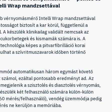
elli Wrap mandzsettával
 vérnyomásmérő Intelli Wrap mandzsettával
osságot biztosít a kar körül, függetlenül a
 A készülék klinikailag validált nemcsak az
 cukorbetegek és kismamák számára is. A
technológia képes a pitvarfibrilláció korai
rulhat a szívritmuszavarok időben történő
emmód automatikusan három egymást követő
t számol, ezáltal pontosabb eredményt ad. Az
megjelenik a szisztolés és diasztolés vérnyomás,
készülék két felhasználó számára külön-külön
 (60 mérés/felhasználó), vendég üzemmódja pedig
mérés ne kerüljön a memóriába.