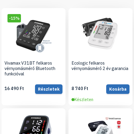
-15%
Vivamax V31BT felkaros
Ecologic felkaros
vérnyomásmérő Bluetooth
vérnyomásmérő 2 év garancia
funkcióval
16 490 Ft
8 740 Ft
Részletek
Kosárba
Készleten