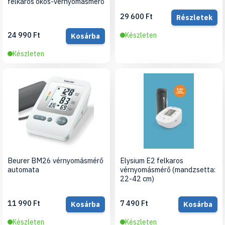
felkaros okos-vérnyomásmérő
29 600 Ft
Részletek
24 990 Ft
Készleten
Kosárba
Készleten
Beurer BM26 vérnyomásmérő
Elysium E2 felkaros
automata
vérnyomásmérő (mandzsetta:
22-42 cm)
11 990 Ft
7 490 Ft
Kosárba
Kosárba
Készleten
Készleten