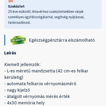
Szaküzlet
25 éve működő, létavértesi szaküzletünkben várjuk
személyes ügyfélszolgálattal, segítség nyújtással,
tanácsadással.
Egészségpénztárra elszámolható
Leírás
Kiemelt jellemzők:
- L-es méretű mandzsetta (42 cm-es felkar
kerületig)
- automata felkaros vérnyomásmérő
- nagy kijelző
- átalgolt vérnyomás mérés érték
- 4x30 memória hely