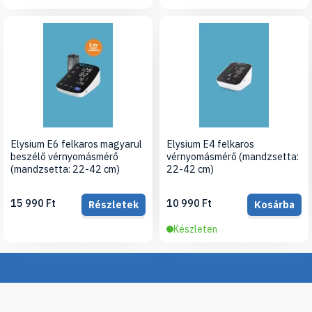
Elysium E6 felkaros magyarul
Elysium E4 felkaros
beszélő vérnyomásmérő
vérnyomásmérő (mandzsetta:
(mandzsetta: 22-42 cm)
22-42 cm)
15 990 Ft
10 990 Ft
Részletek
Kosárba
Készleten
Iratkozz fel hírlevelünkre, hogy értesülj legújabb