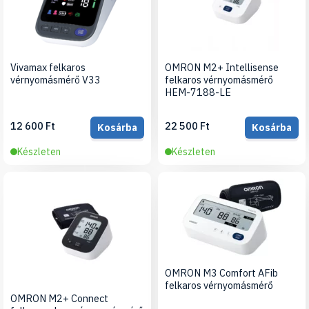
Vivamax felkaros
OMRON M2+ Intellisense
vérnyomásmérő V33
felkaros vérnyomásmérő
HEM-7188-LE
12 600 Ft
22 500 Ft
Kosárba
Kosárba
Készleten
Készleten
OMRON M3 Comfort AFib
felkaros vérnyomásmérő
OMRON M2+ Connect