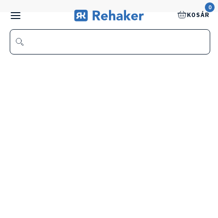
0
KOSÁR