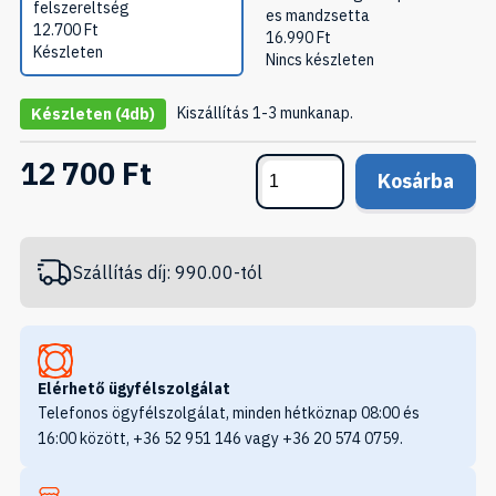
felszereltség
es mandzsetta
12.700
Ft
16.990
Ft
Készleten
Nincs készleten
Kiszállítás 1-3 munkanap.
Készleten
(4db)
12 700 Ft
Kosárba
Szállítás díj: 990.00-tól
Elérhető ügyfélszolgálat
Telefonos ögyfélszolgálat, minden hétköznap 08:00 és
16:00 között, +36 52 951 146 vagy +36 20 574 0759.