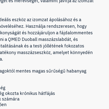
éget és merevséget, valamint javítja az izomzat
eális eszköz az izomzat ápolásához és a
növeléséhez. Használja rendszeresen, hogy
konyságát és hozzájáruljon a fájdalommentes
lni a QMED Duoball masszázslabdát, és
talitásának és a testi jóllétének fokozatos
 hatékony masszázseszköz, amelyet könnyedén
a.
nyagoktól mentes magas sűrűségű habanyag
ség
ség okozta krónikus hátfájás
ők számára
tően