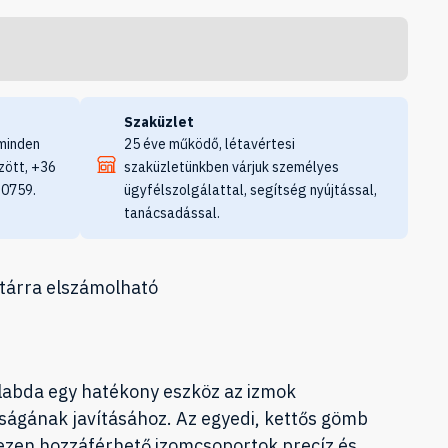
Szaküzlet
minden
25 éve működő, létavértesi
zött, +36
szaküzletünkben várjuk személyes
 0759.
ügyfélszolgálattal, segítség nyújtással,
tanácsadással.
tárra elszámolható
abda egy hatékony eszköz az izmok
ságának javításához. Az egyedi, kettős gömb
hezen hozzáférhető izomcsoportok precíz és