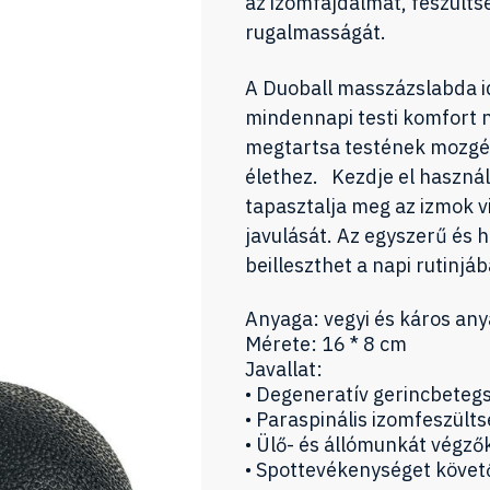
az izomfájdalmat, feszülts
rugalmasságát.
A Duoball masszázslabda id
mindennapi testi komfort 
megtartsa testének mozgé
élethez. Kezdje el haszná
tapasztalja meg az izmok vi
javulását. Az egyszerű és
beilleszthet a napi rutinjáb
Anyaga: vegyi és káros a
Mérete: 16 * 8 cm
Javallat:
• Degeneratív gerincbeteg
• Paraspinális izomfeszült
• Ülő- és állómunkát végz
• Spottevékenységet köve