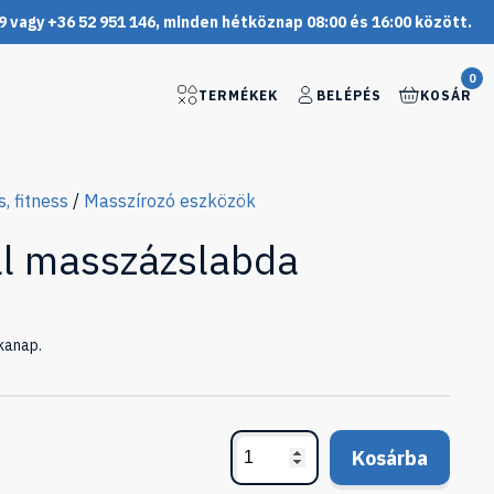
9 vagy +36 52 951 146, minden hétköznap 08:00 és 16:00 között.
0
TERMÉKEK
BELÉPÉS
KOSÁR
 fitness
/
Masszírozó eszközök
l masszázslabda
kanap.
Kosárba