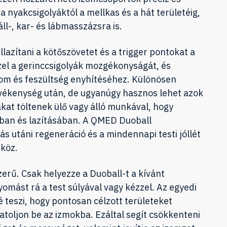
 nyakcsigolyáktól a mellkas és a hát területéig,
áll-, kar- és lábmasszázsra is.
lazítani a kötőszövetet és a trigger pontokat a
zel a gerinccsigolyák mozgékonyságát, és
lom és feszültség enyhítéséhez. Különösen
evékenység után, de ugyanúgy hasznos lehet azok
ákat töltenek ülő vagy álló munkával, hogy
ában és lazításában. A QMED Duoball
 utáni regeneráció és a mindennapi testi jóllét
zköz.
erű. Csak helyezze a Duoball-t a kívánt
yomást rá a test súlyával vagy kézzel. Az egyedi
 teszi, hogy pontosan célzott területeket
toljon be az izmokba. Ezáltal segít csökkenteni