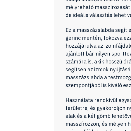
mélyreható masszírozását a
de ideális választás lehet v
Ez a masszázslabda segít el
gerinc mentén, fokozva ez
hozzájárulva az izomfájda
ajánlott bármilyen sportt
számára is, akik hosszú ór
segítsen az izmok nyújtás
masszázslabda a testmozgás
szempontjából is kiváló es
Használata rendkívül egysz
területre, és gyakoroljon n
alak és a két gömb lehetővé
masszírozzon, és mélyen ha