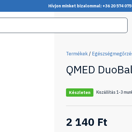
Hívjon minket bizalommal: +36 20 574 075
Termékek
/
Egészségmegőrzés,
QMED DuoBal
Kiszállítás 1-3 mun
Készleten
2 140 Ft