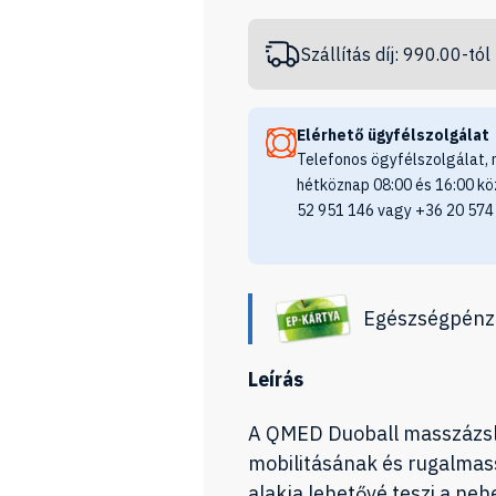
Szállítás díj: 990.00-tól
Elérhető ügyfélszolgálat
Telefonos ögyfélszolgálat, 
hétköznap 08:00 és 16:00 kö
52 951 146 vagy +36 20 574
Egészségpénz
Leírás
A QMED Duoball masszázsl
mobilitásának és rugalmas
alakja lehetővé teszi a ne