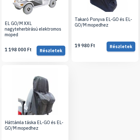
Takaró Ponyva EL-GO és EL-
EL GO/M XXL
GO/M mopedhez
nagyteherbírású elektromos
moped
19 980 Ft
Részletek
1 198 000 Ft
Részletek
Háttámla táska EL-GO és EL-
GO/M mopedhez