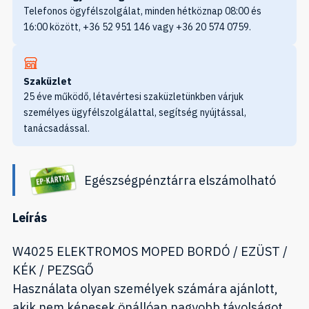
Telefonos ögyfélszolgálat, minden hétköznap 08:00 és
16:00 között, +36 52 951 146 vagy +36 20 574 0759.
Szaküzlet
25 éve működő, létavértesi szaküzletünkben várjuk
személyes ügyfélszolgálattal, segítség nyújtással,
tanácsadással.
Egészségpénztárra elszámolható
Leírás
W4025 ELEKTROMOS MOPED BORDÓ / EZÜST /
KÉK / PEZSGŐ
Használata olyan személyek számára ajánlott,
akik nem képesek önállóan nagyobb távolságot