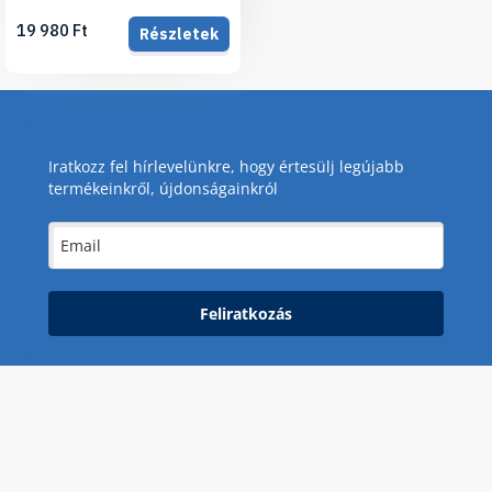
19 980 Ft
Részletek
Iratkozz fel hírlevelünkre, hogy értesülj legújabb
termékeinkről, újdonságainkról
Feliratkozás
Akciós termékek
Betegmozgatás eszközei