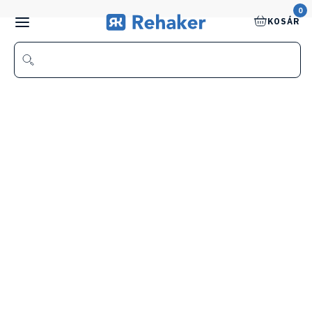
0
KOSÁR