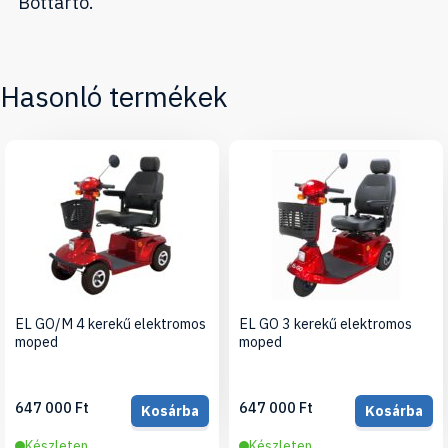
Bottartó.
Hasonló termékek
EL GO/M 4 kerekű elektromos
EL GO 3 kerekű elektromos
moped
moped
647 000 Ft
647 000 Ft
Kosárba
Kosárba
Készleten
Készleten