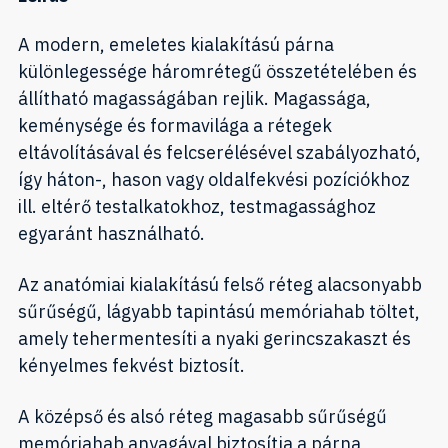
A modern, emeletes kialakítású párna
különlegessége háromrétegű összetételében és
állítható magasságában rejlik. Magassága,
keménysége és formavilága a rétegek
eltávolításával és felcserélésével szabályozható,
így háton-, hason vagy oldalfekvési pozíciókhoz
ill. eltérő testalkatokhoz, testmagassághoz
egyaránt használható.
Az anatómiai kialakítású felső réteg alacsonyabb
sűrűségű, lágyabb tapintású memóriahab töltet,
amely tehermentesíti a nyaki gerincszakaszt és
kényelmes fekvést biztosít.
A középső és alsó réteg magasabb sűrűségű
memóriahab anyagával biztosítja a párna