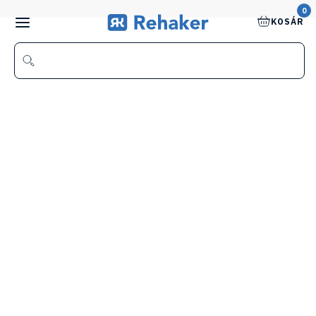
0
KOSÁR