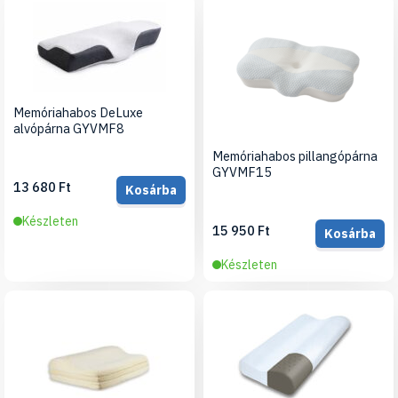
Memóriahabos DeLuxe
alvópárna GYVMF8
Memóriahabos pillangópárna
GYVMF15
13 680 Ft
Kosárba
Készleten
15 950 Ft
Kosárba
Készleten