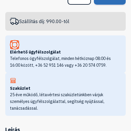
Szállítás díj: 990.00-tól
Elérhető ügyfélszolgálat
Telefonos ögyfélszolgálat, minden hétköznap 08:00 és
16:00 között, +36 52 951 146 vagy +36 20 574 0759.
Szaküzlet
25 éve működő, létavértesi szaküzletünkben várjuk
személyes ügyfélszolgálattal, segítség nyújtással,
tanácsadással.
Leírás