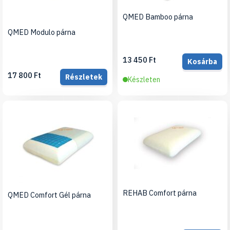
QMED Bamboo párna
QMED Modulo párna
13 450 Ft
Kosárba
17 800 Ft
Részletek
Készleten
REHAB Comfort párna
QMED Comfort Gél párna