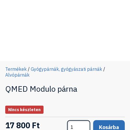
Termékek
/
Gyógypárnák, gyógyászati párnák
/
Alvópárnák
QMED Modulo párna
Nincs készleten
17 800 Ft
Kosárba