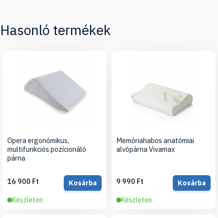
Hasonló termékek
Opera ergonómikus,
Memóriahabos anatómiai
multifunkciós pozícionáló
alvópárna Vivamax
párna
16 900 Ft
9 990 Ft
Kosárba
Kosárba
Készleten
Készleten