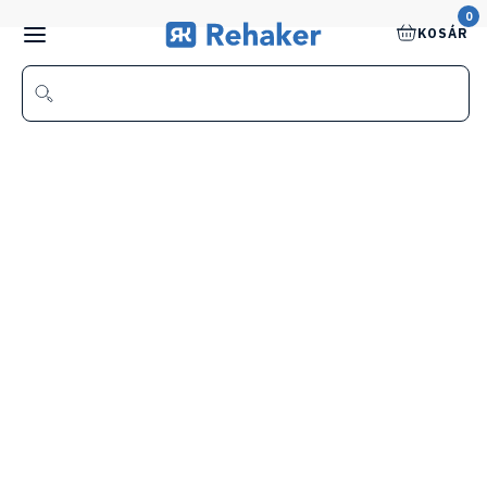
0
KOSÁR