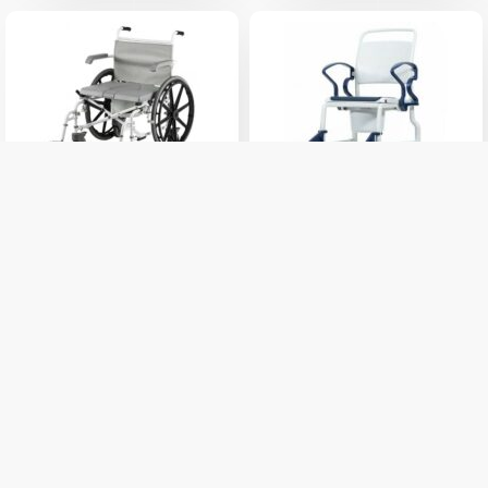
DuoMotion-XL24'
REBOTEC ERFURT
fürdetőszék / tusolószék és
gördíthető tusolószék és
szoba wc 200 kg-ig
szoba WC
279 000 Ft
Kosárba
225 000 Ft
Részletek
Külső raktáron
Iratkozz fel hírlevelünkre, hogy értesülj legújabb
termékeinkről, újdonságainkról