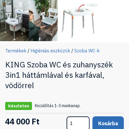
Termékek
/
Higiéniás eszközök
/
Szoba WC-k
KING Szoba WC és zuhanyszék
3in1 háttámlával és karfával,
vödörrel
Kiszállítás 1-3 munkanap.
Készleten
44 000 Ft
Kosárba