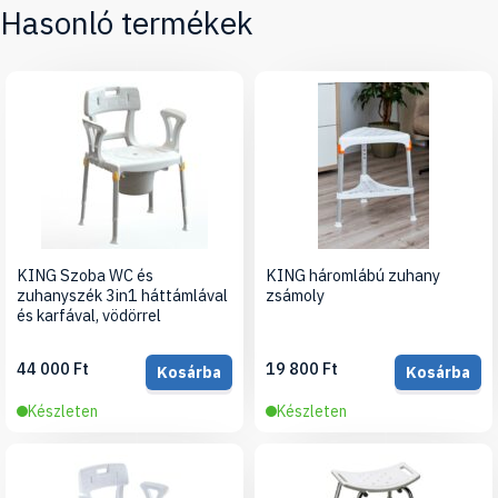
Hasonló termékek
KING Szoba WC és
KING háromlábú zuhany
zuhanyszék 3in1 háttámlával
zsámoly
és karfával, vödörrel
44 000 Ft
19 800 Ft
Kosárba
Kosárba
Készleten
Készleten