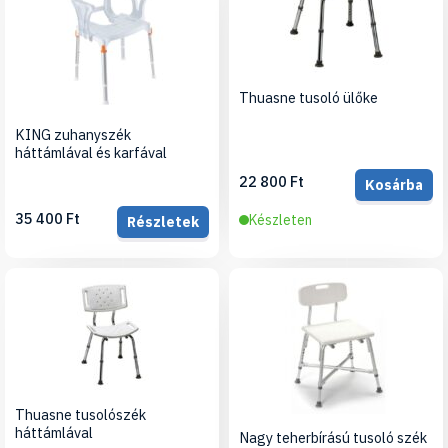
Thuasne tusoló ülőke
KING zuhanyszék
háttámlával és karfával
22 800 Ft
Kosárba
35 400 Ft
Készleten
Részletek
Thuasne tusolószék
háttámlával
Nagy teherbírású tusoló szék