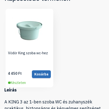
Vödör King szoba wc-hez
4 450 Ft
Kosárba
Készleten
Leírás
A KING 3 az 1-ben szoba WC és zuhanyszék
praktikus, biztonságos és kényelmes segítséget