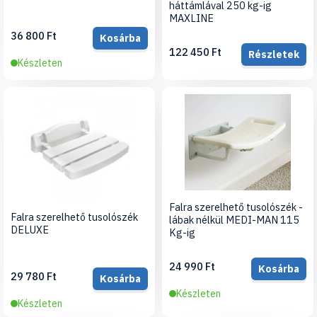
háttámlával 250 kg-ig
MAXLINE
36 800 Ft
Kosárba
122 450 Ft
Részletek
Készleten
Falra szerelhető tusolószék -
Falra szerelhető tusolószék
lábak nélkül MEDI-MAN 115
DELUXE
Kg-ig
24 990 Ft
Kosárba
29 780 Ft
Kosárba
Készleten
Készleten