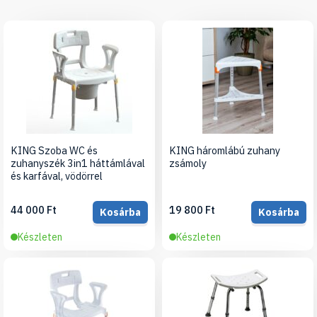
KING Szoba WC és
KING háromlábú zuhany
zuhanyszék 3in1 háttámlával
zsámoly
és karfával, vödörrel
44 000 Ft
19 800 Ft
Kosárba
Kosárba
Készleten
Készleten