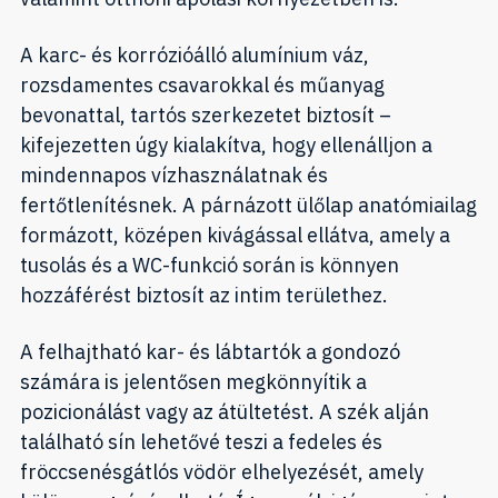
A karc- és korrózióálló alumínium váz,
rozsdamentes csavarokkal és műanyag
bevonattal, tartós szerkezetet biztosít –
kifejezetten úgy kialakítva, hogy ellenálljon a
mindennapos vízhasználatnak és
fertőtlenítésnek. A párnázott ülőlap anatómiailag
formázott, középen kivágással ellátva, amely a
tusolás és a WC-funkció során is könnyen
hozzáférést biztosít az intim területhez.
A felhajtható kar- és lábtartók a gondozó
számára is jelentősen megkönnyítik a
pozicionálást vagy az átültetést. A szék alján
található sín lehetővé teszi a fedeles és
fröccsenésgátlós vödör elhelyezését, amely