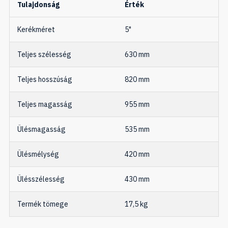
Tulajdonság
Érték
Kerékméret
5"
Teljes szélesség
630 mm
Teljes hosszúság
820 mm
Teljes magasság
955 mm
Ülésmagasság
535 mm
Ülésmélység
420 mm
Ülésszélesség
430 mm
Termék tömege
17,5 kg