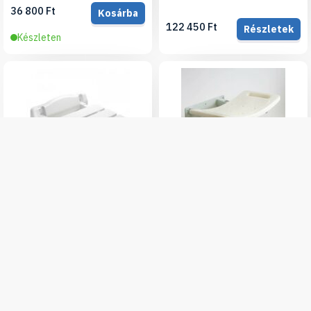
36 800 Ft
Kosárba
122 450 Ft
Részletek
Készleten
Falra szerelhető tusolószék -
Falra szerelhető tusolószék
lábak nélkül MEDI-MAN 115
DELUXE
Kg-ig
24 990 Ft
Kosárba
29 780 Ft
Kosárba
Készleten
Készleten