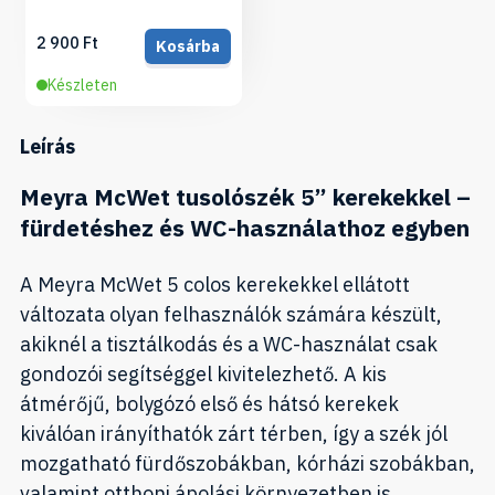
2 900 Ft
Kosárba
Készleten
Leírás
Meyra McWet tusolószék 5” kerekekkel –
fürdetéshez és WC-használathoz egyben
A Meyra McWet 5 colos kerekekkel ellátott
változata olyan felhasználók számára készült,
akiknél a tisztálkodás és a WC-használat csak
gondozói segítséggel kivitelezhető. A kis
átmérőjű, bolygózó első és hátsó kerekek
kiválóan irányíthatók zárt térben, így a szék jól
mozgatható fürdőszobákban, kórházi szobákban,
valamint otthoni ápolási környezetben is.