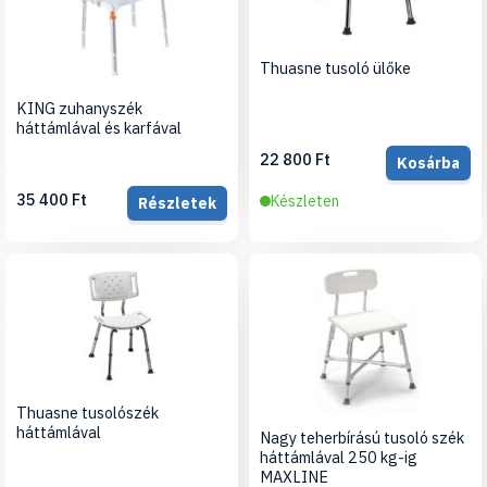
Thuasne tusoló ülőke
KING zuhanyszék
háttámlával és karfával
22 800 Ft
Kosárba
35 400 Ft
Készleten
Részletek
Thuasne tusolószék
háttámlával
Nagy teherbírású tusoló szék
háttámlával 250 kg-ig
MAXLINE