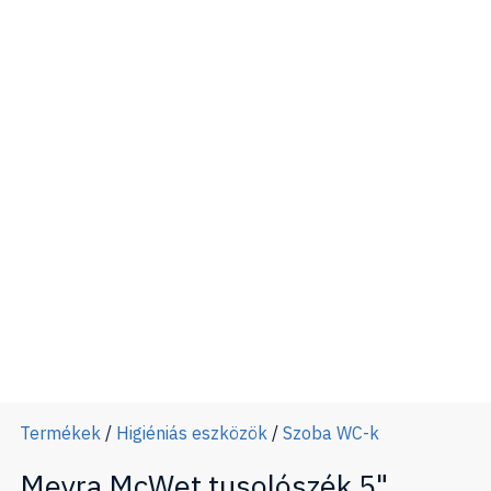
Termékek
/
Higiéniás eszközök
/
Szoba WC-k
Meyra McWet tusolószék 5"