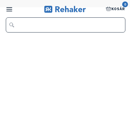
0
KOSÁR