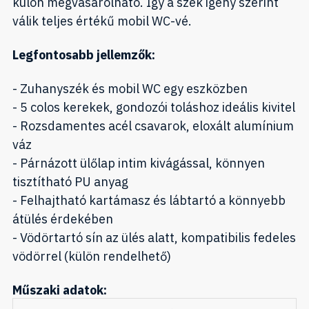
külön megvásárolható. Így a szék igény szerint
válik teljes értékű mobil WC-vé.
Legfontosabb jellemzők:
- Zuhanyszék és mobil WC egy eszközben
- 5 colos kerekek, gondozói toláshoz ideális kivitel
- Rozsdamentes acél csavarok, eloxált alumínium
váz
- Párnázott ülőlap intim kivágással, könnyen
tisztítható PU anyag
- Felhajtható kartámasz és lábtartó a könnyebb
átülés érdekében
- Vödörtartó sín az ülés alatt, kompatibilis fedeles
vödörrel (külön rendelhető)
Műszaki adatok: