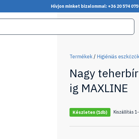
Hívjon minket bizalommal: +36 20 574 075
Termékek
/
Higiéniás eszközö
Nagy teherbír
ig MAXLINE
Kiszállítás 
Készleten
(1db)