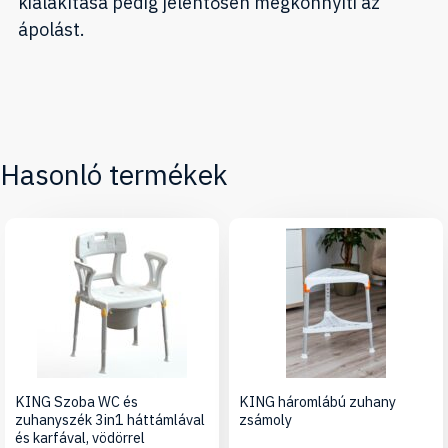
kialakítása pedig jelentősen megkönnyíti az
ápolást.
Hasonló termékek
KING Szoba WC és
KING háromlábú zuhany
zuhanyszék 3in1 háttámlával
zsámoly
és karfával, vödörrel