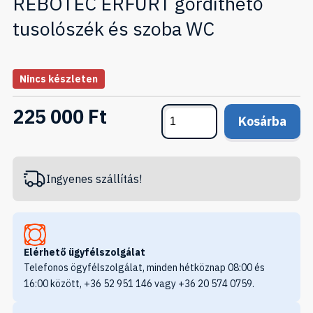
REBOTEC ERFURT gördíthető
tusolószék és szoba WC
Nincs készleten
225 000 Ft
Kosárba
Ingyenes szállítás!
Elérhető ügyfélszolgálat
Telefonos ögyfélszolgálat, minden hétköznap 08:00 és
16:00 között, +36 52 951 146 vagy +36 20 574 0759.