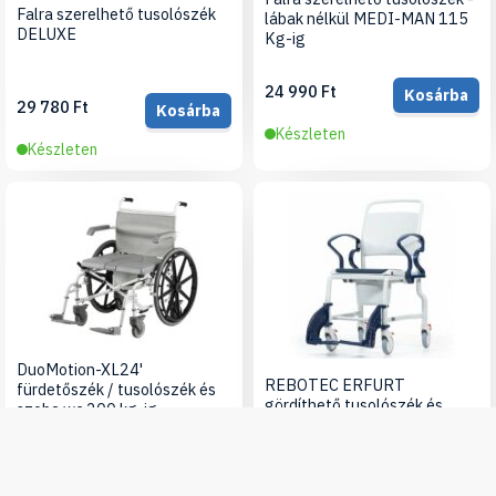
Falra szerelhető tusolószék
lábak nélkül MEDI-MAN 115
DELUXE
Kg-ig
24 990 Ft
Kosárba
29 780 Ft
Kosárba
Készleten
Készleten
DuoMotion-XL24'
REBOTEC ERFURT
fürdetőszék / tusolószék és
gördíthető tusolószék és
szoba wc 200 kg-ig
szoba WC
279 000 Ft
Kosárba
225 000 Ft
Részletek