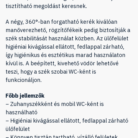
tisztítható megoldást keresnek.
A négy, 360°-ban forgatható kerék kiválóan
manőverezhető, rögzítőfékeik pedig biztosítják a
szék stabilitását használat közben. Az ülőfelület
higiéniai kivágással ellátott, fedlappal zárható,
így higiénikus és esztétikus marad használaton
kívül is. A beépített, kivehető vödör lehetővé
teszi, hogy a szék szobai WC-ként is
funkcionáljon.
Főbb jellemzők
– Zuhanyszékként és mobil WC-ként is
használható
– Higiéniai kivágással ellátott, fedlappal zárható
ülőfelület
– Könnyen tisztán tartható, vízálló felületek