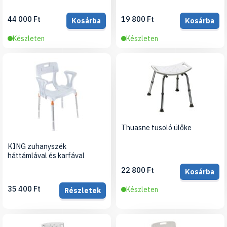
44 000 Ft
19 800 Ft
Kosárba
Kosárba
Készleten
Készleten
Thuasne tusoló ülőke
KING zuhanyszék
háttámlával és karfával
22 800 Ft
Kosárba
35 400 Ft
Készleten
Részletek