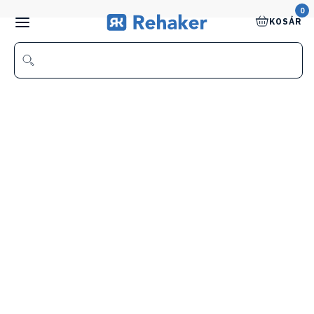
0
KOSÁR