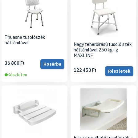
Thuasne tusolószék
háttámlával
Nagy teherbírású tusoló szék
háttámlával 250 kg-ig
MAXLINE
36 800 Ft
Kosárba
122 450 Ft
Részletek
Készleten
Falra szerelhető tusolószék -