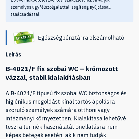
25 éve működő, létavértesi szaküzletünkben várjuk
személyes ügyfélszolgálattal, segítség nyújtással,
tanácsadással.
Egészségpénztárra elszámolható
Leírás
B-4021/F fix szobai WC – krómozott
vázzal, stabil kialakításban
A B-4021/F típusú fix szobai WC biztonságos és
higiénikus megoldást kínál tartós ápolásra
szoruló személyek számára otthoni vagy
intézményi környezetben. Kialakítása lehetővé
teszi a termék használatát önellátásra nem
képes betegek esetén, akik nem tudják