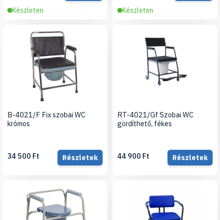
Készleten
Készleten
B-4021/F Fix szobai WC
RT-4021/Gf Szobai WC
krómos
gördíthető, fékes
34 500 Ft
44 900 Ft
Részletek
Részletek