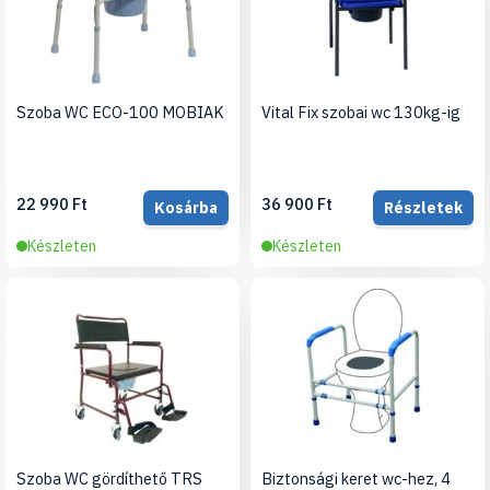
Szoba WC ECO-100 MOBIAK
Vital Fix szobai wc 130kg-ig
22 990 Ft
36 900 Ft
Kosárba
Részletek
Készleten
Készleten
Szoba WC gördíthető TRS
Biztonsági keret wc-hez, 4