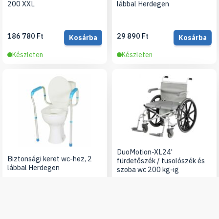
200 XXL
lábbal Herdegen
186 780 Ft
29 890 Ft
Kosárba
Kosárba
Készleten
Készleten
DuoMotion-XL24'
Biztonsági keret wc-hez, 2
fürdetőszék / tusolószék és
lábbal Herdegen
szoba wc 200 kg-ig
279 000 Ft
Kosárba
22 580 Ft
Kosárba
Külső raktáron
Készleten