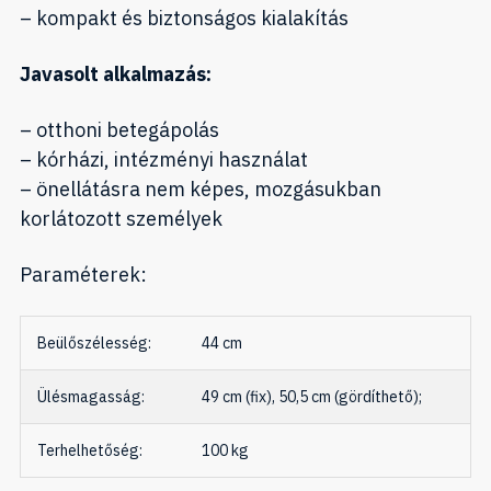
– kompakt és biztonságos kialakítás
Javasolt alkalmazás:
– otthoni betegápolás
– kórházi, intézményi használat
– önellátásra nem képes, mozgásukban
korlátozott személyek
Paraméterek:
Beülőszélesség:
44 cm
Ülésmagasság:
49 cm (fix), 50,5 cm (gördíthető);
Terhelhetőség:
100 kg