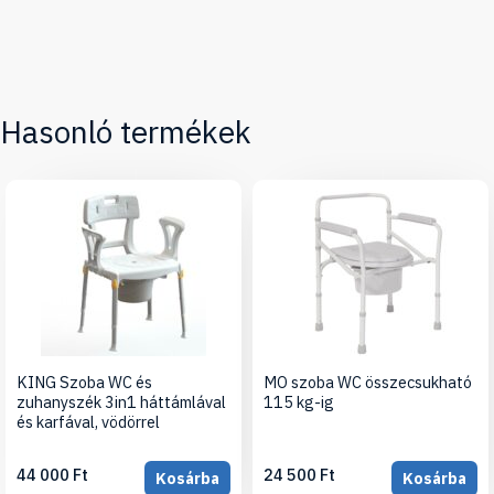
Hasonló termékek
KING Szoba WC és
MO szoba WC összecsukható
zuhanyszék 3in1 háttámlával
115 kg-ig
és karfával, vödörrel
44 000 Ft
24 500 Ft
Kosárba
Kosárba