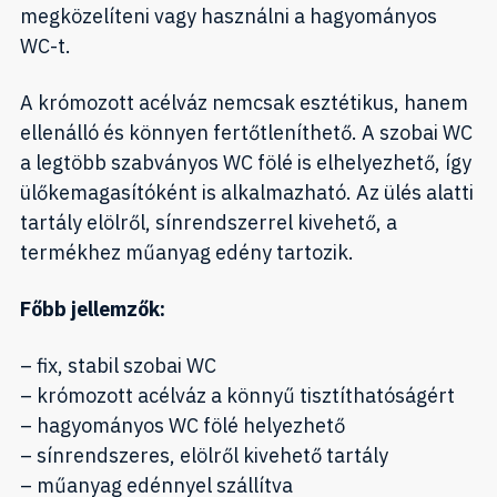
megközelíteni vagy használni a hagyományos
WC-t.
A krómozott acélváz nemcsak esztétikus, hanem
ellenálló és könnyen fertőtleníthető. A szobai WC
a legtöbb szabványos WC fölé is elhelyezhető, így
ülőkemagasítóként is alkalmazható. Az ülés alatti
tartály elölről, sínrendszerrel kivehető, a
termékhez műanyag edény tartozik.
Főbb jellemzők:
– fix, stabil szobai WC
– krómozott acélváz a könnyű tisztíthatóságért
– hagyományos WC fölé helyezhető
– sínrendszeres, elölről kivehető tartály
– műanyag edénnyel szállítva