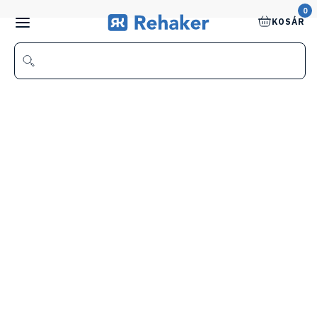
0
KOSÁR