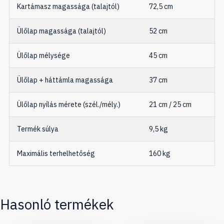
Kartámasz magassága (talajtól)
72,5 cm
Ülőlap magassága (talajtól)
52 cm
Ülőlap mélysége
45 cm
Ülőlap + háttámla magassága
37 cm
Ülőlap nyílás mérete (szél./mély.)
21 cm / 25 cm
Termék súlya
9,5 kg
Maximális terhelhetőség
160 kg
Hasonló termékek