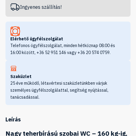
Ingyenes szállítás!
Elérhető ügyfélszolgálat
Telefonos ögyfélszolgálat, minden hétköznap 08:00 és
16:00 között, +36 52 951 146 vagy +36 20 574 0759.
Szaküzlet
25 éve működő, létavértesi szaküzletünkben várjuk
személyes ügyfélszolgálattal, segítség nyújtással,
tanácsadással.
Leírás
Nagy teherbírású szobai WC – 160 kg-ig,