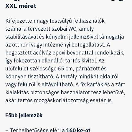
XXL méret
Kifejezetten nagy testsúlyú felhasználók
számára tervezett szobai WC, amely
stabilitásával és kényelmi jellemzőivel támogatja
az otthoni vagy intézményi betegellátást. A
hegesztett acélváz epoxi bevonattal rendelkezik,
így fokozottan ellenálló, tartós kivitel. Az
ülőfelület szélessége 65 cm, párnázott és
könnyen tisztítható. A tartály mindkét oldalról
vagy felülről is eltávolítható. A fix karfák és a zárt
kialakítás biztonságos használatot tesz lehetővé,
akár tartós mozgáskorlátozottság esetén is.
Főbb jellemzők
– Terhelhetősége eléri a
160 kg-ot