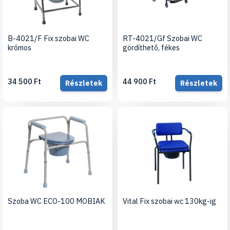
B-4021/F Fix szobai WC
RT-4021/Gf Szobai WC
krómos
gördíthető, fékes
34 500 Ft
44 900 Ft
Részletek
Részletek
Szoba WC ECO-100 MOBIAK
Vital Fix szobai wc 130kg-ig