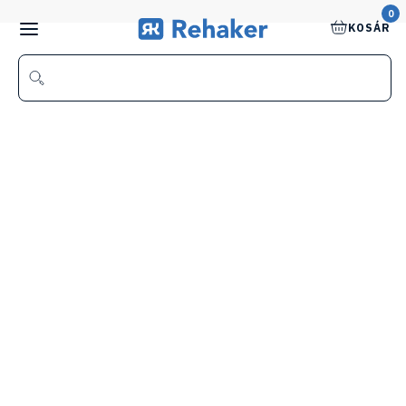
0
KOSÁR