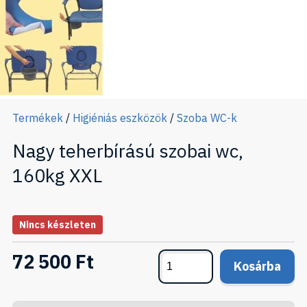
Termékek
/
Higiéniás eszközök
/
Szoba WC-k
Nagy teherbírású szobai wc,
160kg XXL
Nincs készleten
72 500 Ft
Kosárba