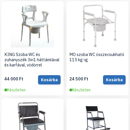
KING Szoba WC és
MO szoba WC összecsukható
zuhanyszék 3in1 háttámlával
115 kg-ig
és karfával, vödörrel
44 000 Ft
24 500 Ft
Kosárba
Kosárba
Készleten
Készleten