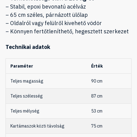
– Stabil, epoxi bevonatú acélváz
– 65 cm széles, párnázott ülőlap
– Oldalról vagy felülről kivehető vödör
– Könnyen fertőtleníthető, hegesztett szerkezet
Technikai adatok
Paraméter
Érték
Teljes magasság
90 cm
Teljes szélesség
87 cm
Teljes mélység
53 cm
Kartámaszok közti távolság
75 cm