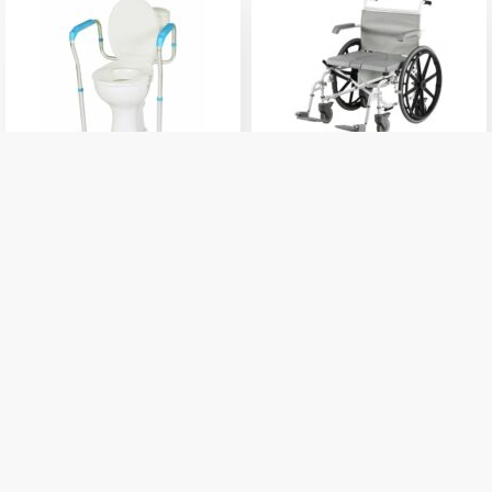
DuoMotion-XL24'
Biztonsági keret wc-hez, 2
fürdetőszék / tusolószék és
lábbal Herdegen
szoba wc 200 kg-ig
279 000 Ft
Kosárba
22 580 Ft
Kosárba
Külső raktáron
Készleten
Iratkozz fel hírlevelünkre, hogy értesülj legújabb
termékeinkről, újdonságainkról