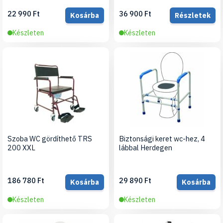
22 990 Ft
36 900 Ft
Kosárba
Részletek
Készleten
Készleten
Szoba WC gördíthető TRS
Biztonsági keret wc-hez, 4
200 XXL
lábbal Herdegen
186 780 Ft
29 890 Ft
Kosárba
Kosárba
Készleten
Készleten