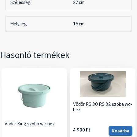
Szélesség
27 cm
Mélység
15 cm
Hasonló termékek
Vödör RS 30 RS 32 szoba wc-
hez
Vödör King szoba wc-hez
4 990 Ft
Kosárba