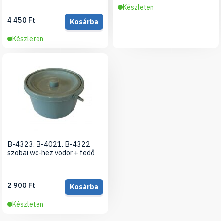
Készleten
4 450 Ft
Kosárba
Készleten
B-4323, B-4021, B-4322
szobai wc-hez vödör + fedő
2 900 Ft
Kosárba
Készleten