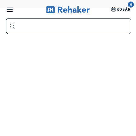
0
KOSÁR