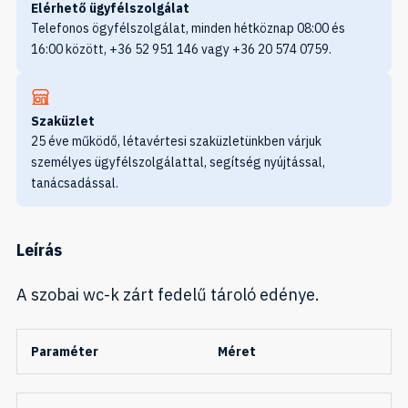
Elérhető ügyfélszolgálat
Telefonos ögyfélszolgálat, minden hétköznap 08:00 és
16:00 között, +36 52 951 146 vagy +36 20 574 0759.
Szaküzlet
25 éve működő, létavértesi szaküzletünkben várjuk
személyes ügyfélszolgálattal, segítség nyújtással,
tanácsadással.
Leírás
A szobai wc-k zárt fedelű tároló edénye.
Paraméter
Méret