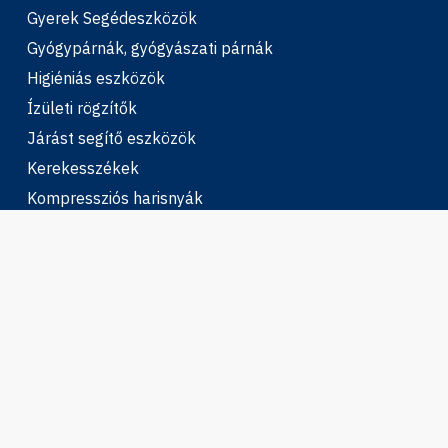
Gyerek Segédeszközök
Gyógypárnák, gyógyászati párnák
Higiéniás eszközök
Ízületi rögzítők
Járást segítő eszközök
Kerekesszékek
Kompressziós harisnyák
Otthonápolás, gondozás
Talpbetétek, sarokemelők, lábkorrekció
Terápiás eszközök
Adatvédelmi irányelvek
Általános szerződési feltételek (ÁSZF)
Elállási nyilatkozat