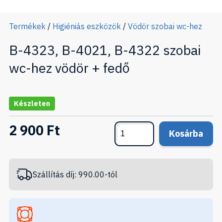
Termékek
/
Higiéniás eszközök
/
Vödör szobai wc-hez
B-4323, B-4021, B-4322 szobai
wc-hez vödör + fedő
Készleten
2 900 Ft
Kosárba
Szállítás díj: 990.00-tól