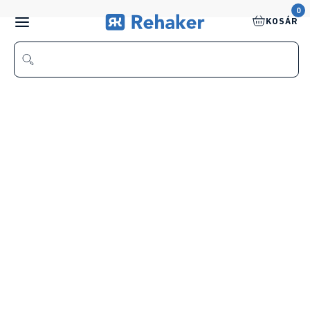
0
KOSÁR