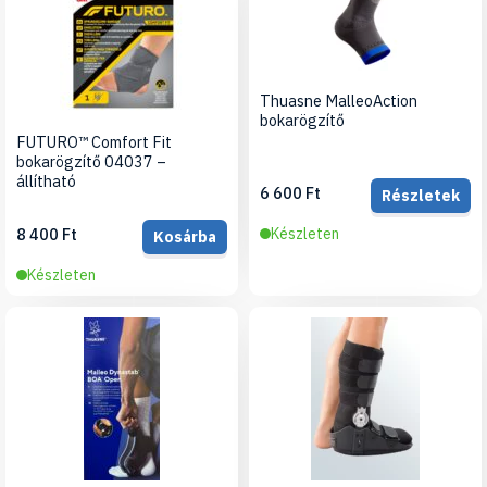
Thuasne MalleoAction
bokarögzítő
FUTURO™ Comfort Fit
bokarögzítő 04037 –
állítható
6 600 Ft
Részletek
8 400 Ft
Készleten
Kosárba
Készleten