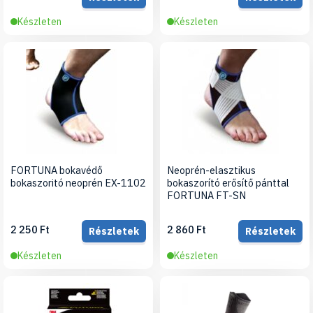
Készleten
Készleten
FORTUNA bokavédő
Neoprén-elasztikus
bokaszoritó neoprén EX-1102
bokaszorító erősítő pánttal
FORTUNA FT-SN
2 250 Ft
2 860 Ft
Részletek
Részletek
Készleten
Készleten