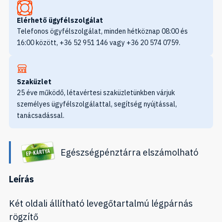
Elérhető ügyfélszolgálat
Telefonos ögyfélszolgálat, minden hétköznap 08:00 és
16:00 között, +36 52 951 146 vagy +36 20 574 0759.
Szaküzlet
25 éve működő, létavértesi szaküzletünkben várjuk
személyes ügyfélszolgálattal, segítség nyújtással,
tanácsadással.
Egészségpénztárra elszámolható
Leírás
Két oldali állítható levegőtartalmú légpárnás
rögzítő