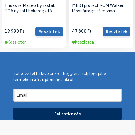
Thuasne Malleo Dynastab
MEDI protect.ROM Walker
BOA nyitott bokarögzítő
lábszárrögzítő csizma
19 990 Ft
47 800 Ft
Részletek
Részletek
Készleten
Készleten
Iratkozz fel hírlevelünkre, hogy értesülj legújabb
termékeinkről, újdonságainkról
Feliratkozás