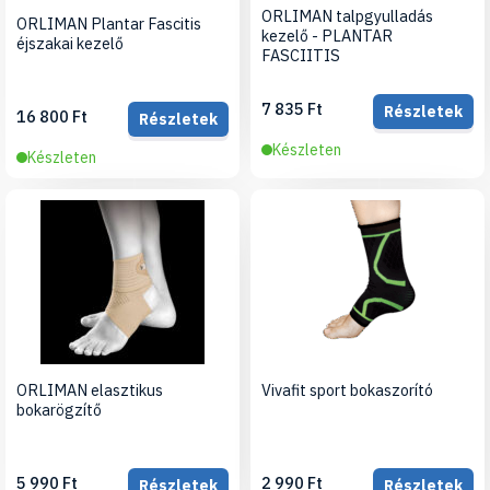
ORLIMAN talpgyulladás
ORLIMAN Plantar Fascitis
kezelő - PLANTAR
éjszakai kezelő
FASCIITIS
7 835 Ft
Részletek
16 800 Ft
Részletek
Készleten
Készleten
ORLIMAN elasztikus
Vivafit sport bokaszorító
bokarögzítő
5 990 Ft
2 990 Ft
Részletek
Részletek