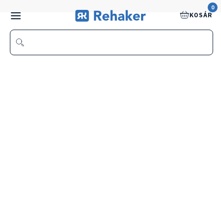
0
KOSÁR