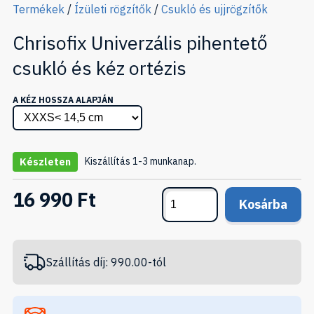
Termékek
/
Ízületi rögzítők
/
Csukló és ujjrögzítők
Chrisofix Univerzális pihentető
csukló és kéz ortézis
A KÉZ HOSSZA ALAPJÁN
Kiszállítás 1-3 munkanap.
Készleten
16 990 Ft
Kosárba
Szállítás díj: 990.00-tól