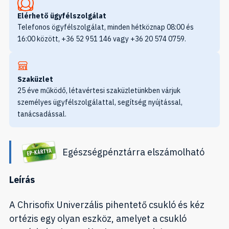
Elérhető ügyfélszolgálat
Telefonos ögyfélszolgálat, minden hétköznap 08:00 és
16:00 között, +36 52 951 146 vagy +36 20 574 0759.
Szaküzlet
25 éve működő, létavértesi szaküzletünkben várjuk
személyes ügyfélszolgálattal, segítség nyújtással,
tanácsadással.
Egészségpénztárra elszámolható
Leírás
A Chrisofix Univerzális pihentető csukló és kéz
ortézis egy olyan eszköz, amelyet a csukló