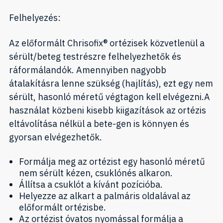
Felhelyezés:
Az előformált Chrisofix® ortézisek közvetlenül a
sérült/beteg testrészre felhelyezhetők és
ráformálandók. Amennyiben nagyobb
átalakításra lenne szükség (hajlítás), ezt egy nem
sérült, hasonló méretű végtagon kell elvégezni.A
használat közbeni kisebb kiigazítások az ortézis
eltávolítása nélkül a bete-gen is könnyen és
gyorsan elvégezhetők.
Formálja meg az ortézist egy hasonló méretű
nem sérült kézen, csuklónés alkaron.
Állítsa a csuklót a kívánt pozícióba.
Helyezze az alkart a palmáris oldalával az
előformált ortézisbe.
Az ortézist óvatos nyomással formálja a