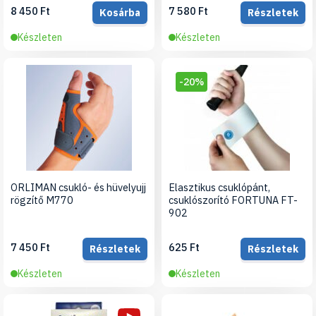
8 450 Ft
7 580 Ft
Kosárba
Részletek
Készleten
Készleten
-20%
ORLIMAN csukló- és hüvelyujj
Elasztikus csuklópánt,
rögzítő M770
csuklószorító FORTUNA FT-
902
7 450 Ft
625 Ft
Részletek
Részletek
Készleten
Készleten