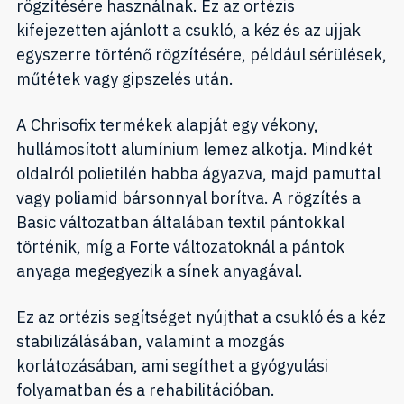
rögzítésére használnak. Ez az ortézis
kifejezetten ajánlott a csukló, a kéz és az ujjak
egyszerre történő rögzítésére, például sérülések,
műtétek vagy gipszelés után.
A Chrisofix termékek alapját egy vékony,
hullámosított alumínium lemez alkotja. Mindkét
oldalról polietilén habba ágyazva, majd pamuttal
vagy poliamid bársonnyal borítva. A rögzítés a
Basic változatban általában textil pántokkal
történik, míg a Forte változatoknál a pántok
anyaga megegyezik a sínek anyagával.
Ez az ortézis segítséget nyújthat a csukló és a kéz
stabilizálásában, valamint a mozgás
korlátozásában, ami segíthet a gyógyulási
folyamatban és a rehabilitációban.