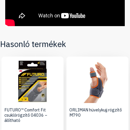
Hasonló termékek
FUTURO™ Comfort Fit
ORLIMAN hüvelykujj rögzítő
csuklórögzítő 04036 –
M790
állítható