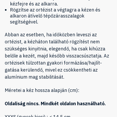
kézfejre és az alkarra.
Rögzítse az ortézist a végtagra a kézen és
alkaron átívelő tépőzárasszalagok
segítségével.
Abban az esetben, ha időközben leveszi az
ortézist, a kézháton található rögzítést nem
szükséges kinyitnia, elegendő, ha csak kihúzza
belőle a kezét, majd később visszacsúsztatja. Az
ortézisek túlzottan gyakori formázása/hajlít-
gatása kerülendő, mivel ez csökkentheti az
alumínium mag stabilitását.
Méretei a kéz hossza alapján (cm):
Oldaliság nincs. Mindkét oldalon használható.
XXXS (gyerek kicsi) : < 14,5 cm