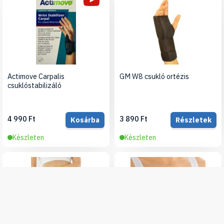
Actimove Carpalis
GM W8 csukló ortézis
csuklóstabilizáló
4 990 Ft
3 890 Ft
Kosárba
Részletek
Készleten
Készleten