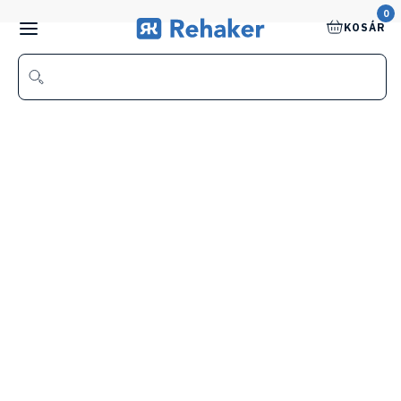
0
KOSÁR