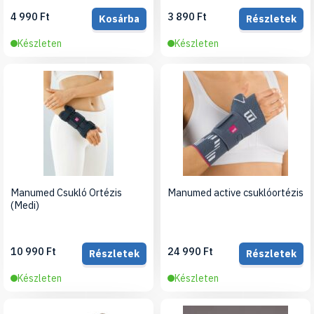
4 990 Ft
3 890 Ft
Kosárba
Részletek
Készleten
Készleten
Manumed Csukló Ortézis
Manumed active csuklóortézis
(Medi)
10 990 Ft
24 990 Ft
Részletek
Részletek
Készleten
Készleten