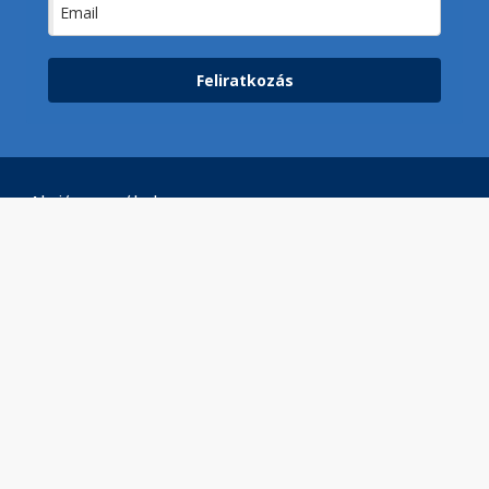
Feliratkozás
Akciós termékek
Betegmozgatás eszközei
Diagnosztikai termékek
Egészségmegőrzés, fitness
Elektromos mopedek
Gyerek Segédeszközök
Gyógypárnák, gyógyászati párnák
Higiéniás eszközök
Ízületi rögzítők