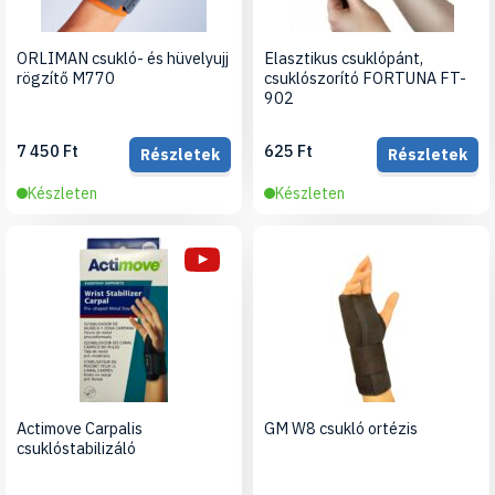
ORLIMAN csukló- és hüvelyujj
Elasztikus csuklópánt,
rögzítő M770
csuklószorító FORTUNA FT-
902
7 450 Ft
625 Ft
Részletek
Részletek
Készleten
Készleten
Actimove Carpalis
GM W8 csukló ortézis
csuklóstabilizáló