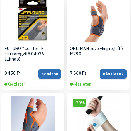
FUTURO™ Comfort Fit
ORLIMAN hüvelykujj rögzítő
csuklórögzítő 04036 –
M790
állítható
8 450 Ft
7 580 Ft
Kosárba
Részletek
Készleten
Készleten
-20%