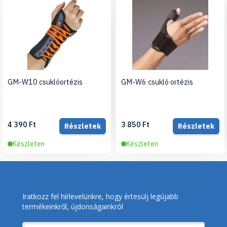
GM-W10 csuklóortézis
GM-W6 csukló ortézis
4 390 Ft
3 850 Ft
Részletek
Részletek
Készleten
Készleten
Iratkozz fel hírlevelünkre, hogy értesülj legújabb
termékeinkről, újdonságainkról