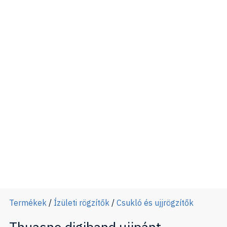
Termékek
/
Ízületi rögzítők
/
Csukló és ujjrögzítők
Thuasne digiband ujjpánt