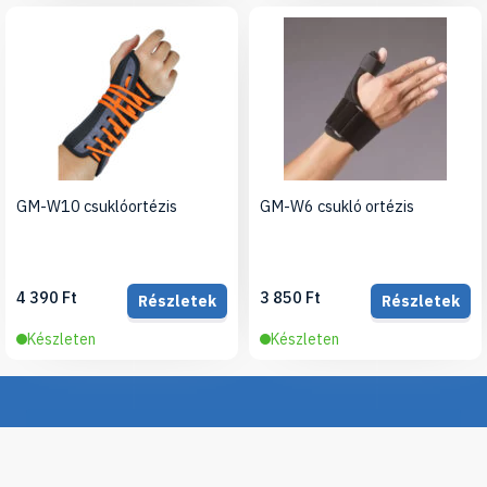
GM-W10 csuklóortézis
GM-W6 csukló ortézis
4 390 Ft
3 850 Ft
Részletek
Részletek
Készleten
Készleten
Iratkozz fel hírlevelünkre, hogy értesülj legújabb
termékeinkről, újdonságainkról