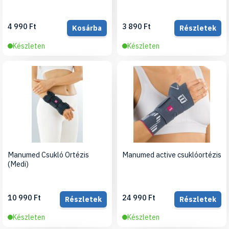
4 990 Ft
3 890 Ft
Kosárba
Részletek
Készleten
Készleten
Manumed Csukló Ortézis
Manumed active csuklóortézis
(Medi)
10 990 Ft
24 990 Ft
Részletek
Részletek
Készleten
Készleten