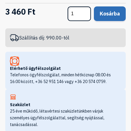
3 460 Ft
Kosárba
Szállítás díj: 990.00-tól
Elérhető ügyfélszolgálat
Telefonos ögyfélszolgálat, minden hétköznap 08:00 és
16:00 között, +36 52 951 146 vagy +36 20 574 0759.
Szaküzlet
25 éve működő, létavértesi szaküzletünkben várjuk
személyes ügyfélszolgálattal, segítség nyújtással,
tanácsadással.