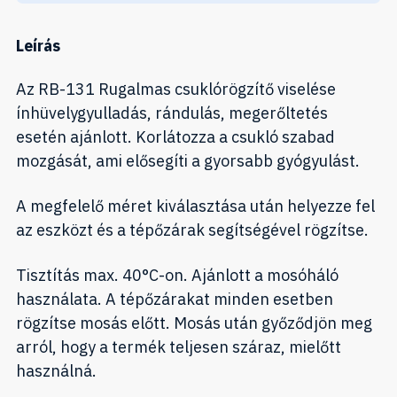
Leírás
Az RB-131 Rugalmas csuklórögzítő viselése
ínhüvelygyulladás, rándulás, megerőltetés
esetén ajánlott. Korlátozza a csukló szabad
mozgását, ami elősegíti a gyorsabb gyógyulást.
A megfelelő méret kiválasztása után helyezze fel
az eszközt és a tépőzárak segítségével rögzítse.
Tisztítás max. 40°C-on. Ajánlott a mosóháló
használata. A tépőzárakat minden esetben
rögzítse mosás előtt. Mosás után győződjön meg
arról, hogy a termék teljesen száraz, mielőtt
használná.