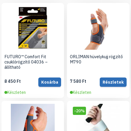
FUTURO™ Comfort Fit
ORLIMAN hüvelykujj rögzítő
csuklórögzítő 04036 –
M790
állítható
8 450 Ft
7 580 Ft
Kosárba
Részletek
Készleten
Készleten
-20%