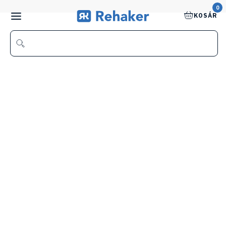
0
KOSÁR