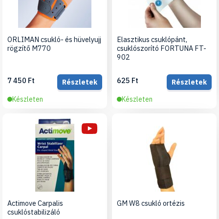
ORLIMAN csukló- és hüvelyujj
Elasztikus csuklópánt,
rögzítő M770
csuklószorító FORTUNA FT-
902
7 450 Ft
625 Ft
Részletek
Részletek
Készleten
Készleten
Actimove Carpalis
GM W8 csukló ortézis
csuklóstabilizáló