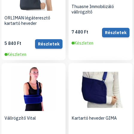
Thuasne Immobilizáló
vállrögzítő
ORLIMAN légáteresztő
kartartó heveder
7 480 Ft
Részletek
5 840 Ft
Készleten
Részletek
Készleten
Vállrögzítő Vital
Kartartó heveder GIMA