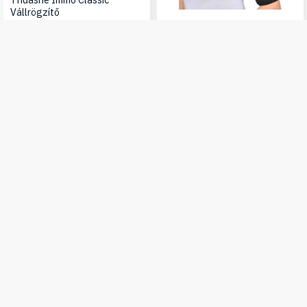
Vállrögzítő
Vállvédő vállrögzítő neoprén
méret SOLES-512
9 250 Ft
Részletek
9 250 Ft
Készleten
Részletek
Készleten
Iratkozz fel hírlevelünkre, hogy értesülj legújabb
termékeinkről, újdonságainkról
Feliratkozás