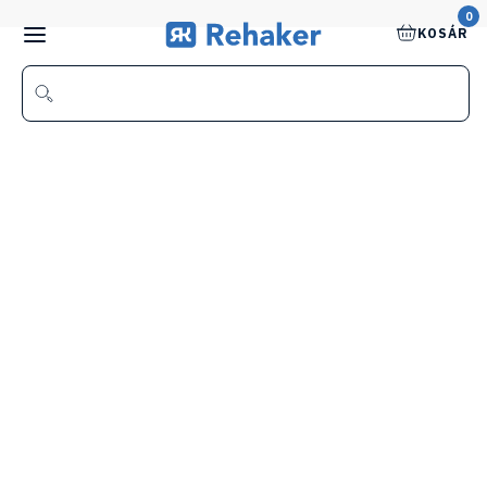
0
KOSÁR