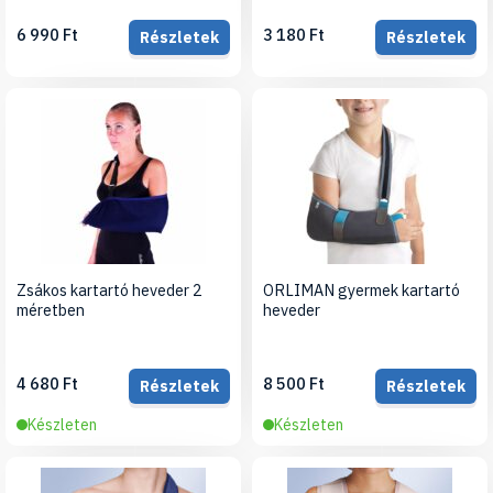
6 990 Ft
3 180 Ft
Részletek
Részletek
Zsákos kartartó heveder 2
ORLIMAN gyermek kartartó
méretben
heveder
4 680 Ft
8 500 Ft
Részletek
Részletek
Készleten
Készleten