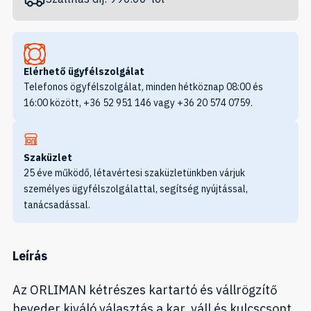
Elérhető ügyfélszolgálat
Telefonos ögyfélszolgálat, minden hétköznap 08:00 és
16:00 között, +36 52 951 146 vagy +36 20 574 0759.
Szaküzlet
25 éve működő, létavértesi szaküzletünkben várjuk
személyes ügyfélszolgálattal, segítség nyújtással,
tanácsadással.
Leírás
Az ORLIMAN kétrészes kartartó és vállrögzítő
heveder kiváló választás a kar, váll és kulcscsont