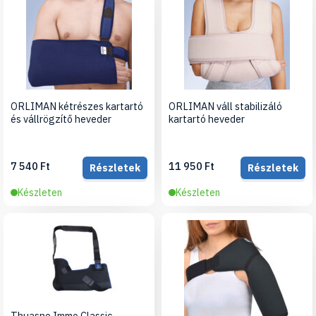
ORLIMAN kétrészes kartartó
ORLIMAN váll stabilizáló
és vállrögzítő heveder
kartartó heveder
7 540 Ft
11 950 Ft
Részletek
Részletek
Készleten
Készleten
Thuasne Immo Classic