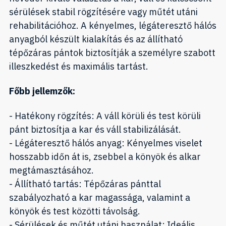
sérülések stabil rögzítésére vagy műtét utáni
rehabilitációhoz. A kényelmes, légáteresztő hálós
anyagból készült kialakítás és az állítható
tépőzáras pántok biztosítják a személyre szabott
illeszkedést és maximális tartást.
Főbb jellemzők:
- Hatékony rögzítés: A váll körüli és test körüli
pánt biztosítja a kar és váll stabilizálását.
- Légáteresztő hálós anyag: Kényelmes viselet
hosszabb időn át is, zsebbel a könyök és alkar
megtámasztásához.
- Állítható tartás: Tépőzáras pánttal
szabályozható a kar magassága, valamint a
könyök és test közötti távolság.
- Sérülések és műtét utáni használat: Ideális