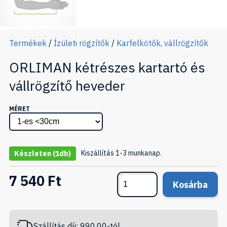
Termékek
/
Ízületi rögzítők
/
Karfelkötők, vállrögzítők
ORLIMAN kétrészes kartartó és
vállrögzítő heveder
MÉRET
Kiszállítás 1-3 munkanap.
Készleten
(1db)
7 540 Ft
Kosárba
Szállítás díj: 990.00-tól