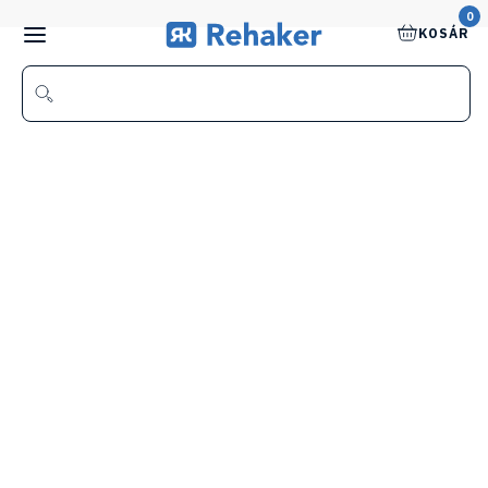
0
KOSÁR