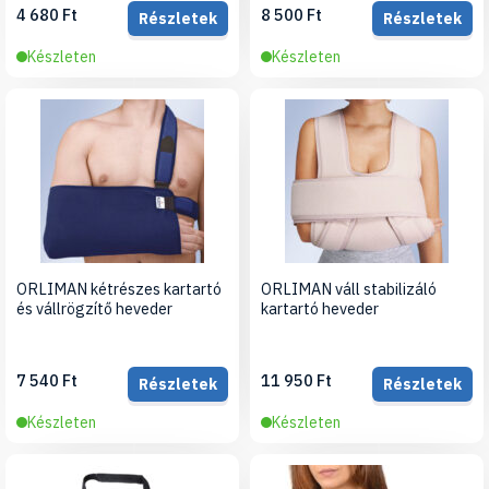
4 680 Ft
8 500 Ft
Részletek
Részletek
Készleten
Készleten
ORLIMAN kétrészes kartartó
ORLIMAN váll stabilizáló
és vállrögzítő heveder
kartartó heveder
7 540 Ft
11 950 Ft
Részletek
Részletek
Készleten
Készleten