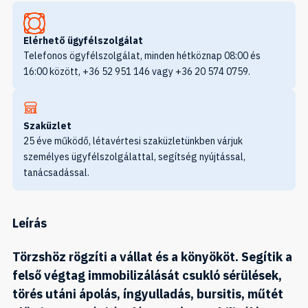
Elérhető ügyfélszolgálat
Telefonos ögyfélszolgálat, minden hétköznap 08:00 és
16:00 között, +36 52 951 146 vagy +36 20 574 0759.
Szaküzlet
25 éve működő, létavértesi szaküzletünkben várjuk
személyes ügyfélszolgálattal, segítség nyújtással,
tanácsadással.
Leírás
Törzshöz rögzíti a vállat és a könyököt. Segítik a
felső végtag immobilizálását csukló sérülések,
törés utáni ápolás, íngyulladás, bursitis, műtét