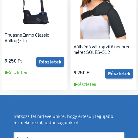
Thuasne Immo Classic
Vállrögzítő
Vállvédő vállrögzítő neoprén
méret SOLES-512
9 250 Ft
Részletek
9 250 Ft
Készleten
Részletek
Készleten
Iratkozz fel hírlevelünkre, hogy értesülj legújabb
termékeinkről, újdonságainkról