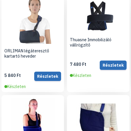
Thuasne Immobilizáló
vállrögzítő
ORLIMAN légáteresztő
kartartó heveder
7 480 Ft
Részletek
5 840 Ft
Készleten
Részletek
Készleten