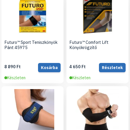
Futuro™ Sport Teniszkönyök
Futuro™ Comfort Lift
Pánt 45975
Könyökrögzítő
8 890 Ft
4 650 Ft
Kosárba
Részletek
Készleten
Készleten