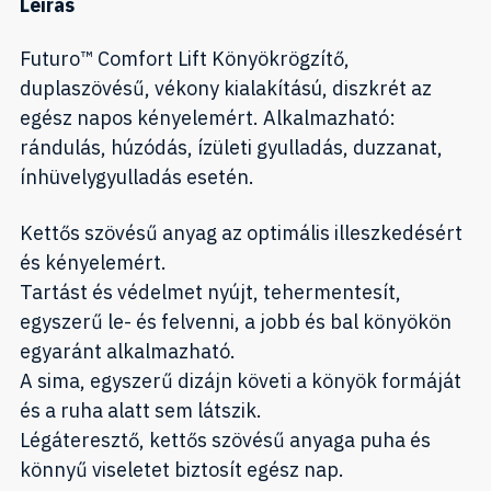
Leírás
Futuro™ Comfort Lift Könyökrögzítő,
duplaszövésű, vékony kialakítású, diszkrét az
egész napos kényelemért. Alkalmazható:
rándulás, húzódás, ízületi gyulladás, duzzanat,
ínhüvelygyulladás esetén.
Kettős szövésű anyag az optimális illeszkedésért
és kényelemért.
Tartást és védelmet nyújt, tehermentesít,
egyszerű le- és felvenni, a jobb és bal könyökön
egyaránt alkalmazható.
A sima, egyszerű dizájn követi a könyök formáját
és a ruha alatt sem látszik.
Légáteresztő, kettős szövésű anyaga puha és
könnyű viseletet biztosít egész nap.