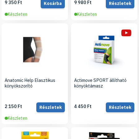
9 350 Ft
9 980 Ft
Kosárba
Részletek
Készleten
Készleten
Anatomic Help Elasztikus
Actimove SPORT állítható
könyökszorító
könyöktámasz
2 150 Ft
4 450 Ft
Részletek
Részletek
Készleten