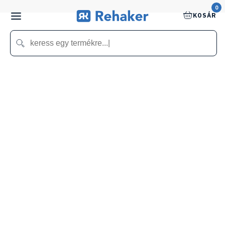
0
KOSÁR