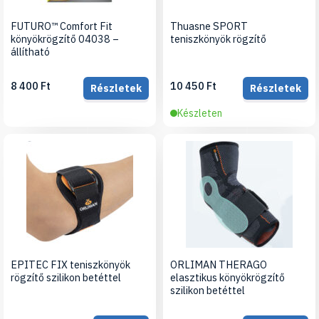
FUTURO™ Comfort Fit
Thuasne SPORT
könyökrögzítő 04038 –
teniszkönyök rögzítő
állítható
8 400 Ft
10 450 Ft
Részletek
Részletek
Készleten
EPITEC FIX teniszkönyök
ORLIMAN THERAGO
rögzítő szilikon betéttel
elasztikus könyökrögzítő
szilikon betéttel