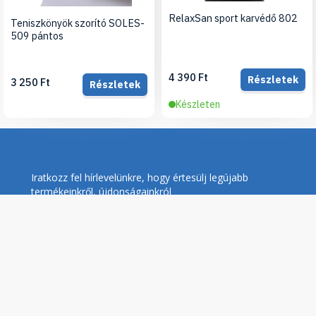
RelaxSan sport karvédő 802
Teniszkönyök szorító SOLES-
509 pántos
4 390 Ft
Részletek
3 250 Ft
Részletek
Készleten
Iratkozz fel hírlevelünkre, hogy értesülj legújabb
termékeinkről, újdonságainkról
Feliratkozás