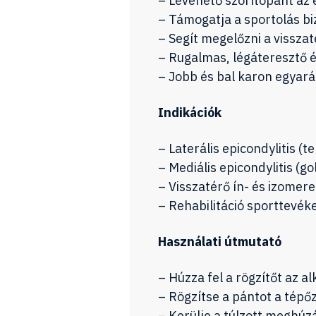
– Levehető szorítópánt az
– Támogatja a sportolás b
– Segít megelőzni a visszat
– Rugalmas, légáteresztő é
– Jobb és bal karon egyar
Indikációk
– Laterális epicondylitis (
– Mediális epicondylitis (g
– Visszatérő ín- és izome
– Rehabilitáció sporttevék
Használati útmutató
– Húzza fel a rögzítőt az a
– Rögzítse a pántot a tépőz
– Kerülje a túlzott meghúzá