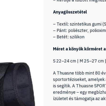
Anyagösszetétel
– Textil: szintetikus gumi (
– Pánt: poliészter, polioxim
– Betét: szilikon
Méret a könyök körméret a
S 22–24 cm | M 25–27 cm |
A Thuasne több mint 80 éve
sportortéziseket, amelyek 
is segítik. A Thuasne SPO
eredménye – egy megbízhat
ízületet és támogatja az ak