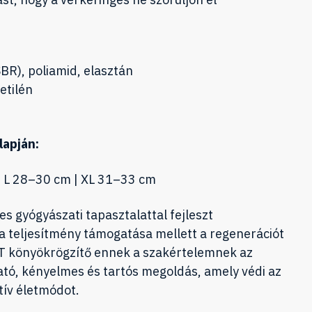
SBR), poliamid, elasztán
etilén
lapján:
 L 28–30 cm | XL 31–33 cm
s gyógyászati tapasztalattal fejleszt
a teljesítmény támogatása mellett a regenerációt
RT könyökrögzítő ennek a szakértelemnek az
ó, kényelmes és tartós megoldás, amely védi az
tív életmódot.