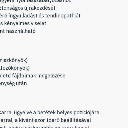
 egyéni nyomásszabályozáshoz
iztonságos újrakezdését
érő íngyulladást és tendinopathiát
s kényelmes viselet
ánt használható
teniszkönyök)
olfozókönyök)
redetű fájdalmak megelőzése
enység után
lkarra, ügyelve a betétek helyes pozíciójára
árral, a kívánt szorítóerő beállításával
st, hogy a vérkeringés ne szoruljon el