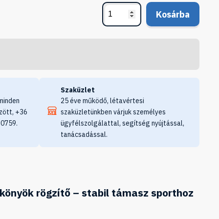
Kosárba
Szaküzlet
minden
25 éve működő, létavértesi
zött, +36
szaküzletünkben várjuk személyes
 0759.
ügyfélszolgálattal, segítség nyújtással,
tanácsadással.
önyök rögzítő – stabil támasz sporthoz