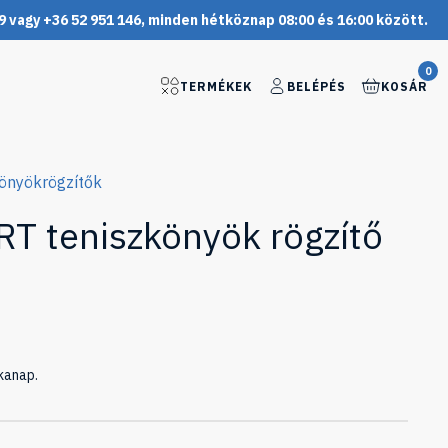
9 vagy +36 52 951 146, minden hétköznap 08:00 és 16:00 között.
0
TERMÉKEK
BELÉPÉS
KOSÁR
önyökrögzítők
T teniszkönyök rögzítő
kanap.