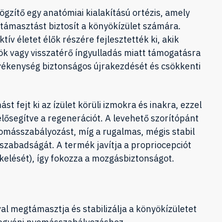
zítő egy anatómiai kialakítású ortézis, amely
gtámasztást biztosít a könyökízület számára.
tív életet élők részére fejlesztették ki, akik
ök vagy visszatérő íngyulladás miatt támogatásra
evékenység biztonságos újrakezdését és csökkenti
t fejt ki az ízület körüli izmokra és inakra, ezzel
elősegítve a regenerációt. A levehető szorítópánt
yomásszabályozást, míg a rugalmas, mégis stabil
zabadságát. A termék javítja a propriocepciót
ékelését), így fokozza a mozgásbiztonságot.
l megtámasztja és stabilizálja a könyökízületet