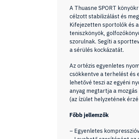
A Thuasne SPORT könyökrög
célzott stabilizálást és me
Kifejezetten sportolók és ak
teniszkönyök, golfozóköny
szorulnak. Segíti a sportt
a sérülés kockázatát.
Az ortézis egyenletes nyomás
csökkentve a terhelést és 
lehetővé teszi az egyéni n
anyag megtartja a mozgás s
(az ízület helyzetének érz
Főbb jellemzők
– Egyenletes kompresszióva