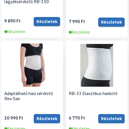
lágyéksérvkötő RB-150
9 890 Ft
7 990 Ft
Részletek
Részletek
Készleten
Készleten
Adaptálható hasi sérvkötő
RB-33 Elasztikus haskötő
Rex-San
10 990 Ft
6 770 Ft
Részletek
Részletek
Készleten
Készleten