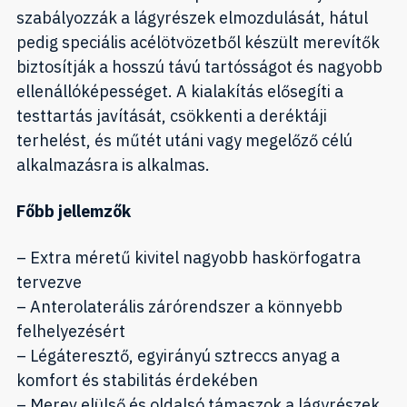
szabályozzák a lágyrészek elmozdulását, hátul
pedig speciális acélötvözetből készült merevítők
biztosítják a hosszú távú tartósságot és nagyobb
ellenállóképességet. A kialakítás elősegíti a
testtartás javítását, csökkenti a deréktáji
terhelést, és műtét utáni vagy megelőző célú
alkalmazásra is alkalmas.
Főbb jellemzők
– Extra méretű kivitel nagyobb haskörfogatra
tervezve
– Anterolaterális zárórendszer a könnyebb
felhelyezésért
– Légáteresztő, egyirányú sztreccs anyag a
komfort és stabilitás érdekében
– Merev elülső és oldalsó támaszok a lágyrészek