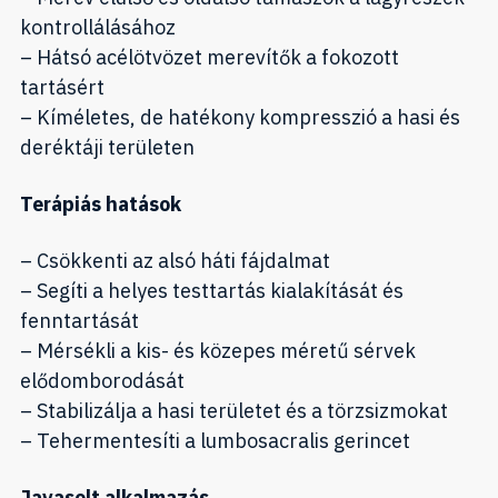
kontrollálásához
– Hátsó acélötvözet merevítők a fokozott
tartásért
– Kíméletes, de hatékony kompresszió a hasi és
deréktáji területen
Terápiás hatások
– Csökkenti az alsó háti fájdalmat
– Segíti a helyes testtartás kialakítását és
fenntartását
– Mérsékli a kis- és közepes méretű sérvek
elődomborodását
– Stabilizálja a hasi területet és a törzsizmokat
– Tehermentesíti a lumbosacralis gerincet
Javasolt alkalmazás