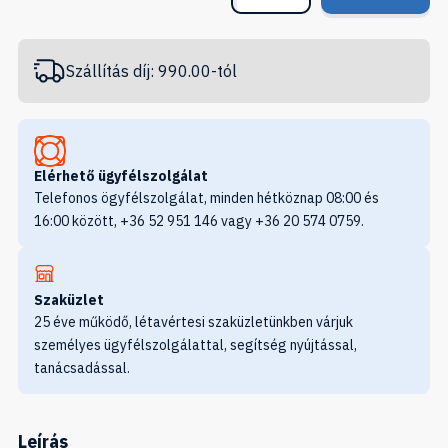
Szállítás díj: 990.00-tól
Elérhető ügyfélszolgálat
Telefonos ögyfélszolgálat, minden hétköznap 08:00 és
16:00 között, +36 52 951 146 vagy +36 20 574 0759.
Szaküzlet
25 éve működő, létavértesi szaküzletünkben várjuk
személyes ügyfélszolgálattal, segítség nyújtással,
tanácsadással.
Leírás