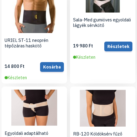
Sala-Med gumiöves egyoldali
lágyék sérvkötő
URIEL ST-11 neoprén
19 980 Ft
tépőzáras haskötő
Részletek
Készleten
14 800 Ft
Kosárba
Készleten
Egyoldali adaptálható
RB-120 Köldöksérv fűző