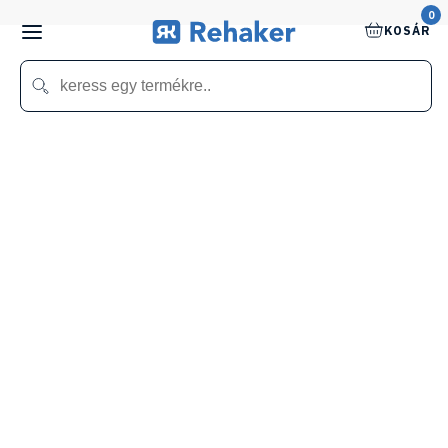
0
KOSÁR