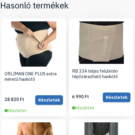
Hasonló termékek
RB 33A teljes felületén
ORLIMAN ONE PLUS extra
tépőzárazható haskötő
méretű haskötő
6 990 Ft
Részletek
28 820 Ft
Részletek
Készleten
Készleten