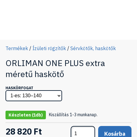
Termékek
/
Ízületi rögzítők
/
Sérvkötők, haskötők
ORLIMAN ONE PLUS extra
méretű haskötő
HASKÖRFOGAT
Kiszállítás 1-3 munkanap.
Készleten
(1db)
28 820 Ft
Kosárba