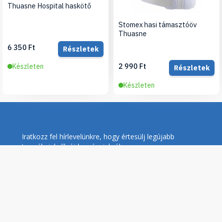
Thuasne Hospital haskötő
Stomex hasi támasztóöv
Thuasne
6 350 Ft
Részletek
2 990 Ft
Készleten
Részletek
Készleten
Iratkozz fel hírlevelünkre, hogy értesülj legújabb
termékeinkről, újdonságainkról
Feliratkozás