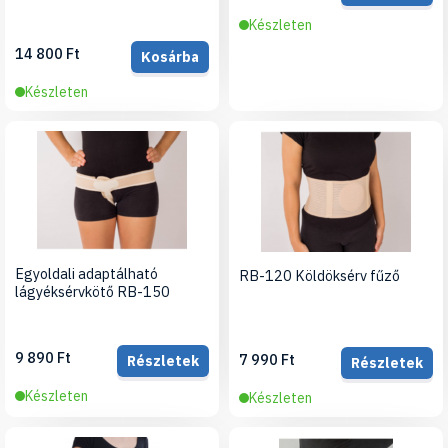
Készleten
14 800 Ft
Kosárba
Készleten
Egyoldali adaptálható
RB-120 Köldöksérv fűző
lágyéksérvkötő RB-150
9 890 Ft
7 990 Ft
Részletek
Részletek
Készleten
Készleten