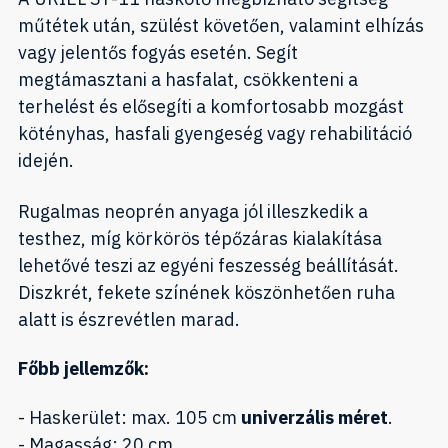
műtétek után, szülést követően, valamint elhízás
vagy jelentős fogyás esetén. Segít
megtámasztani a hasfalat, csökkenteni a
terhelést és elősegíti a komfortosabb mozgást
kötényhas, hasfali gyengeség vagy rehabilitáció
idején.
Rugalmas neoprén anyaga jól illeszkedik a
testhez, míg körkörös tépőzáras kialakítása
lehetővé teszi az egyéni feszesség beállítását.
Diszkrét, fekete színének köszönhetően ruha
alatt is észrevétlen marad.
Főbb jellemzők:
- Haskerület: max. 105 cm
univerzális méret
.
- Magasság: 20 cm