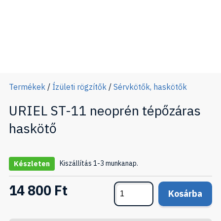
Termékek
/
Ízületi rögzítők
/
Sérvkötők, haskötők
URIEL ST-11 neoprén tépőzáras
haskötő
Kiszállítás 1-3 munkanap.
Készleten
14 800 Ft
Kosárba