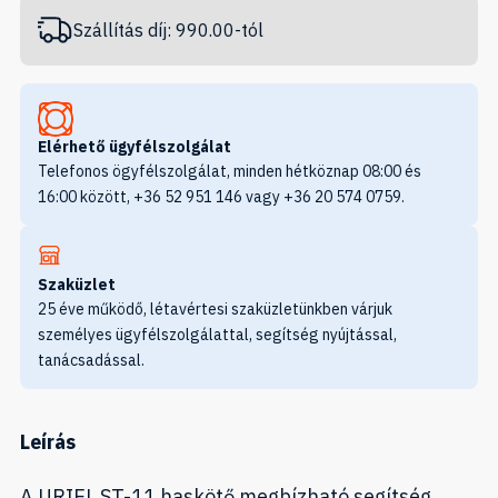
Szállítás díj: 990.00-tól
Elérhető ügyfélszolgálat
Telefonos ögyfélszolgálat, minden hétköznap 08:00 és
16:00 között, +36 52 951 146 vagy +36 20 574 0759.
Szaküzlet
25 éve működő, létavértesi szaküzletünkben várjuk
személyes ügyfélszolgálattal, segítség nyújtással,
tanácsadással.
Leírás
A URIEL ST-11 haskötő megbízható segítség