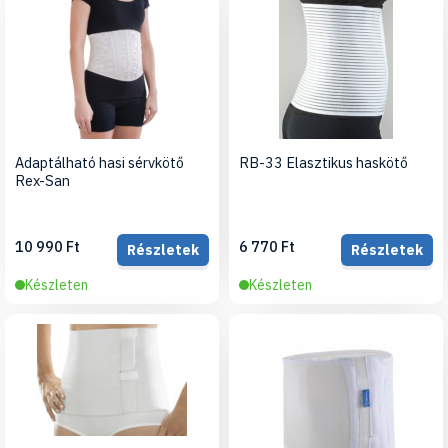
Adaptálható hasi sérvkötő
RB-33 Elasztikus haskötő
Rex-San
10 990 Ft
6 770 Ft
Részletek
Részletek
Készleten
Készleten