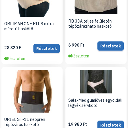
RB 33A teljes felületén
ORLIMAN ONE PLUS extra
tépőzárazható haskötő
méretű haskötő
6 990 Ft
Részletek
28 820 Ft
Részletek
Készleten
Készleten
Sala-Med gumiöves egyoldali
lágyék sérvkötő
URIEL ST-11 neoprén
19 980 Ft
tépőzáras haskötő
Részletek