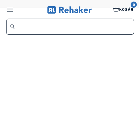
0
KOSÁR