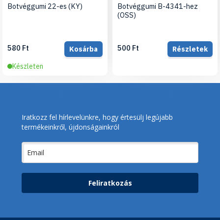
Botvéggumi 22-es (KY)
Botvéggumi B-4341-hez
(OSS)
580 Ft
500 Ft
Kosárba
Részletek
Készleten
Iratkozz fel hírlevelünkre, hogy értesülj legújabb
termékeinkről, újdonságainkról
Feliratkozás