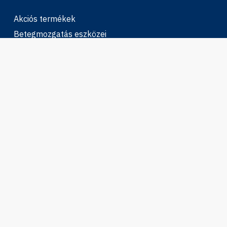
Akciós termékek
Betegmozgatás eszközei
Diagnosztikai termékek
Egészségmegőrzés, fitness
Elektromos mopedek
Gyerek Segédeszközök
Gyógypárnák, gyógyászati párnák
Higiéniás eszközök
Ízületi rögzítők
Járást segítő eszközök
Kerekesszékek
Kompressziós harisnyák
Otthonápolás, gondozás
Talpbetétek, sarokemelők, lábkorrekció