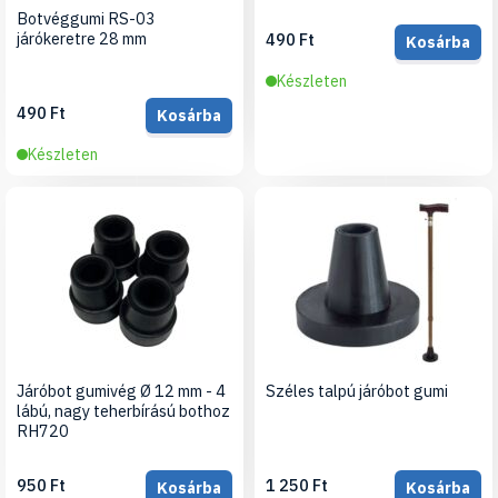
Botvéggumi RS-03
járókeretre 28 mm
490 Ft
Kosárba
Készleten
490 Ft
Kosárba
Készleten
Járóbot gumivég Ø 12 mm - 4
Széles talpú járóbot gumi
lábú, nagy teherbírású bothoz
RH720
950 Ft
1 250 Ft
Kosárba
Kosárba