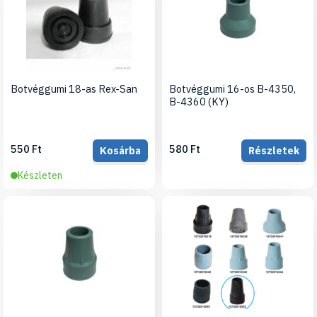
Botvéggumi 18-as Rex-San
Botvéggumi 16-os B-4350,
B-4360 (KY)
550 Ft
580 Ft
Kosárba
Részletek
Készleten