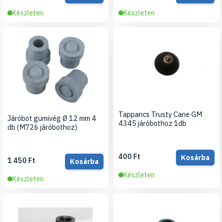
Készleten
Készleten
Tappancs Trusty Cane GM
Járóbot gumivég Ø 12 mm 4
4345 járóbothoz 1db
db (M726 járóbothoz)
400 Ft
Kosárba
1 450 Ft
Kosárba
Készleten
Készleten