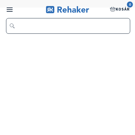
0
KOSÁR