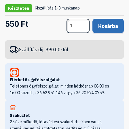
Kiszállítás 1-3 munkanap.
Készleten
550 Ft
Kosárba
Szállítás díj: 990.00-tól
Elérhető ügyfélszolgálat
Telefonos ögyfélszolgálat, minden hétköznap 08:00 és
16:00 között, +36 52 951 146 vagy +36 20 574 0759.
Szaküzlet
25 éve működő, létavértesi szaküzletünkben várjuk
személyes ügyfélszolgálattal, segítség nyújtással,