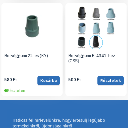
Botvéggumi 22-es (KY)
Botvéggumi B-4341-hez
(OSS)
580 Ft
500 Ft
Kosárba
Részletek
Készleten
Iratkozz fel hírlevelünkre, hogy értesülj legújabb
termékeinkről, újdonságainkról