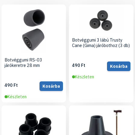
Botvéggumi 3 lábú Trusty
Cane (Gima) járóbothoz (3 db)
Botvéggumi RS-03
járókeretre 28 mm
490 Ft
Kosárba
Készleten
490 Ft
Kosárba
Készleten