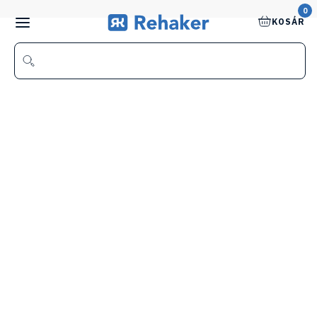
0
KOSÁR