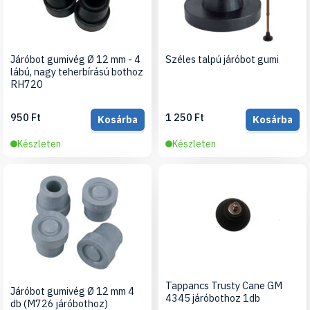
Járóbot gumivég Ø 12 mm - 4
Széles talpú járóbot gumi
lábú, nagy teherbírású bothoz
RH720
950 Ft
1 250 Ft
Kosárba
Kosárba
Készleten
Készleten
Tappancs Trusty Cane GM
Járóbot gumivég Ø 12 mm 4
4345 járóbothoz 1db
db (M726 járóbothoz)