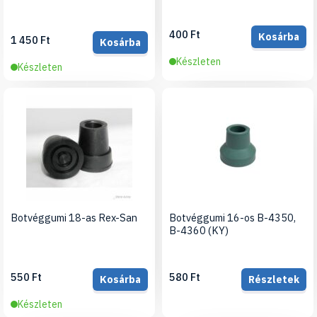
400 Ft
Kosárba
1 450 Ft
Kosárba
Készleten
Készleten
Botvéggumi 18-as Rex-San
Botvéggumi 16-os B-4350,
B-4360 (KY)
550 Ft
580 Ft
Kosárba
Részletek
Készleten