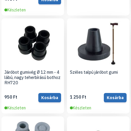
Készleten
Járóbot gumivég Ø 12 mm - 4
Széles talpú járóbot gumi
lábú, nagy teherbírású bothoz
RH720
950 Ft
1 250 Ft
Kosárba
Kosárba
Készleten
Készleten