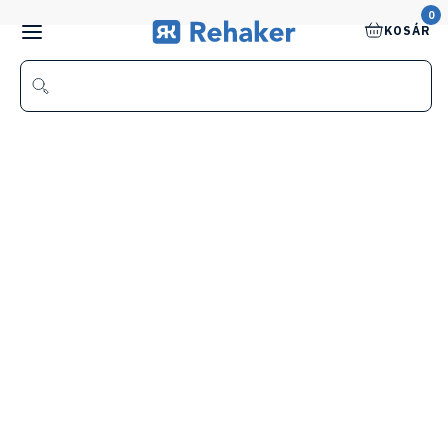
0
KOSÁR