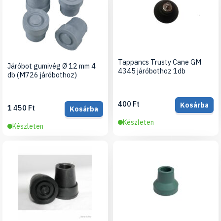
Tappancs Trusty Cane GM
Járóbot gumivég Ø 12 mm 4
4345 járóbothoz 1db
db (M726 járóbothoz)
400 Ft
Kosárba
1 450 Ft
Kosárba
Készleten
Készleten