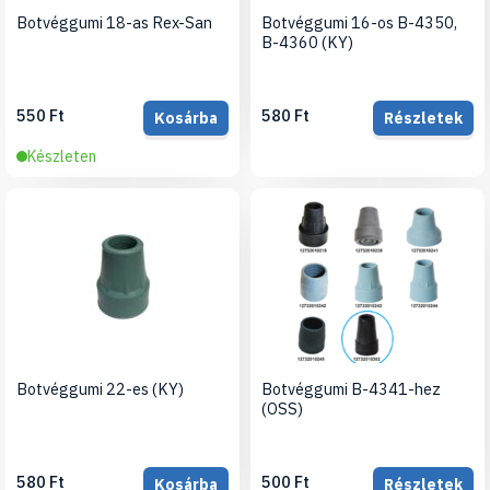
Botvéggumi 18-as Rex-San
Botvéggumi 16-os B-4350,
B-4360 (KY)
550 Ft
580 Ft
Kosárba
Részletek
Készleten
Botvéggumi 22-es (KY)
Botvéggumi B-4341-hez
(OSS)
580 Ft
500 Ft
Kosárba
Részletek