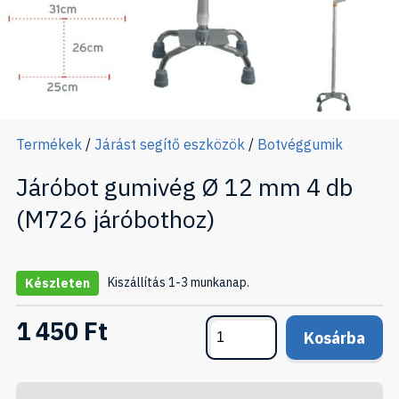
Termékek
/
Járást segítő eszközök
/
Botvéggumik
Járóbot gumivég Ø 12 mm 4 db
(M726 járóbothoz)
Kiszállítás 1-3 munkanap.
Készleten
1 450 Ft
Kosárba