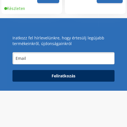
Készleten
Iratkozz fel hírlevelünkre, hogy értesülj legújabb
termékeinkről, újdonságainkról
Feliratkozás
Akciós termékek
Betegmozgatás eszközei
Diagnosztikai termékek