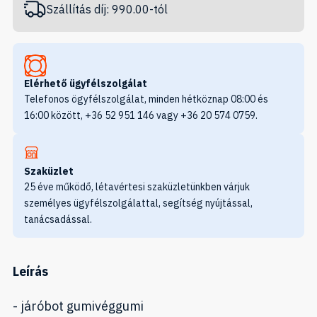
Szállítás díj: 990.00-tól
Elérhető ügyfélszolgálat
Telefonos ögyfélszolgálat, minden hétköznap 08:00 és
16:00 között, +36 52 951 146 vagy +36 20 574 0759.
Szaküzlet
25 éve működő, létavértesi szaküzletünkben várjuk
személyes ügyfélszolgálattal, segítség nyújtással,
tanácsadással.
Leírás
- járóbot gumivéggumi