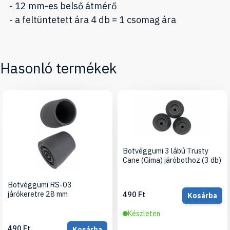
- 12 mm-es belső átmérő
- a feltüntetett ára 4 db = 1 csomag ára
Hasonló termékek
Botvéggumi 3 lábú Trusty
Cane (Gima) járóbothoz (3 db)
Botvéggumi RS-03
járókeretre 28 mm
490 Ft
Kosárba
Készleten
490 Ft
Kosárba