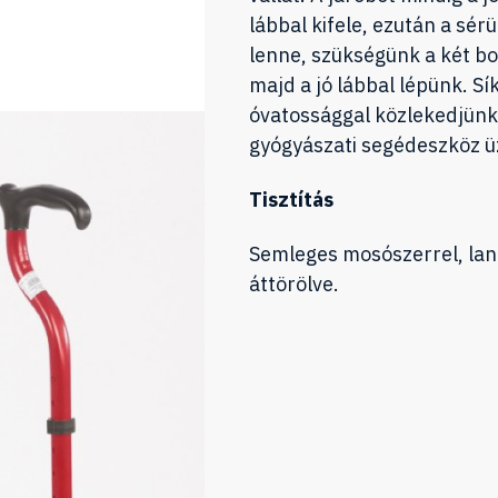
lábbal kifele, ezután a sé
lenne, szükségünk a két bot
majd a jó lábbal lépünk. Sík
óvatossággal közlekedjünk!
gyógyászati segédeszköz ü
Tisztítás
Semleges mosószerrel, lan
áttörölve.