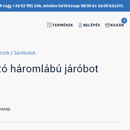
9 vagy +36 52 951 146, minden hétköznap 08:00 és 16:00 között.
0
TERMÉKEK
BELÉPÉS
KOSÁR
közök
/
Járóbotok
tó háromlábú járóbot
kanap.