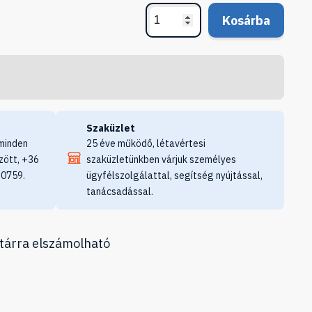
Kosárba
Szaküzlet
minden
25 éve működő, létavértesi
zött, +36
szaküzletünkben várjuk személyes
 0759.
ügyfélszolgálattal, segítség nyújtással,
tanácsadással.
tárra elszámolható