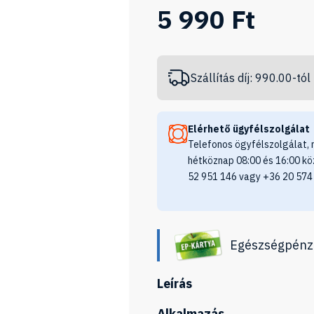
5 990 Ft
Szállítás díj: 990.00-tól
Elérhető ügyfélszolgálat
Telefonos ögyfélszolgálat, 
hétköznap 08:00 és 16:00 kö
52 951 146 vagy +36 20 574
Egészségpénz
Leírás
Alkalmazás