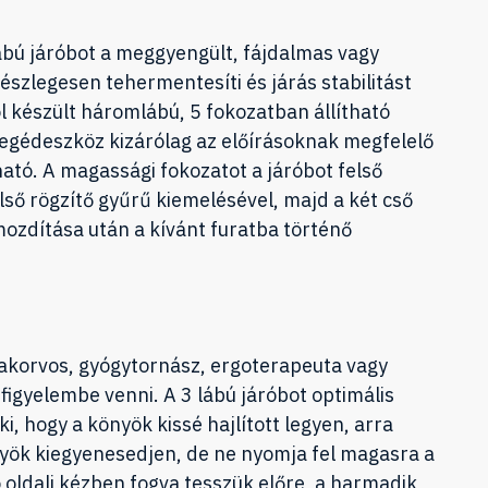
ábú járóbot a meggyengült, fájdalmas vagy
észlegesen tehermentesíti és járás stabilitást
 készült háromlábú, 5 fokozatban állítható
segédeszköz kizárólag az előírásoknak megfelelő
ató. A magassági fokozatot a járóbot felső
lső rögzítő gyűrű kiemelésével, majd a két cső
ozdítása után a kívánt furatba történő
.
zakorvos, gyógytornász, ergoterapeuta vagy
 figyelembe venni. A 3 lábú járóbot optimális
, hogy a könyök kissé hajlított legyen, arra
yök kiegyenesedjen, de ne nyomja fel magasra a
jó oldali kézben fogva tesszük előre, a harmadik