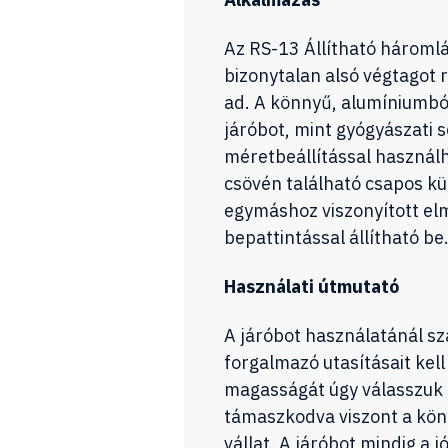
Az RS-13 Állítható hároml
bizonytalan alsó végtagot r
ad. A könnyű, alumíniumból
járóbot, mint gyógyászati 
méretbeállítással használh
csövén található csapos kü
egymáshoz viszonyított elm
bepattintással állítható be
Használati útmutató
A járóbot használatánál s
forgalmazó utasításait kell
magasságát úgy válasszuk ki
támaszkodva viszont a kön
vállat. A járóbot mindig a 