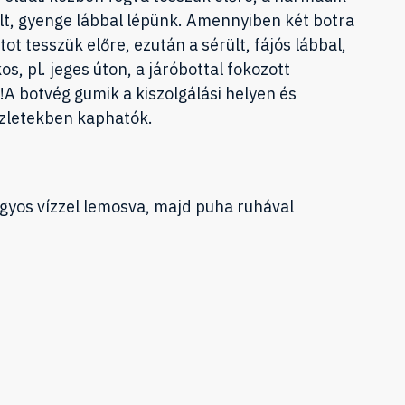
rült, gyenge lábbal lépünk. Amennyiben két botra
ot tesszük előre, ezután a sérült, fájós lábbal,
os, pl. jeges úton, a járóbottal fokozott
A botvég gumik a kiszolgálási helyen és
zletekben kaphatók.
gyos vízzel lemosva, majd puha ruhával