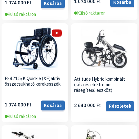
1 074 000 Ft
Kosárba
1 074 000 Ft
Kosárba
Külső raktáron
Külső raktáron
B-4215/K Quickie (XE)aktív
Attitude Hybrid kombinált
összecsukható kerekesszék
(kézi és elektromos
rásegítésű eszköz)
1 074 000 Ft
2 640 000 Ft
Kosárba
Részletek
Külső raktáron