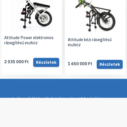
Attitude Power elektromos
Attitude kézi rásegítésű
rásegítésű eszköz
eszköz
2 035 000 Ft
Részletek
1 650 000 Ft
Részletek
Iratkozz fel hírlevelünkre, hogy értesülj legújabb
termékeinkről, újdonságainkról