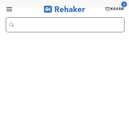
0
KOSÁR