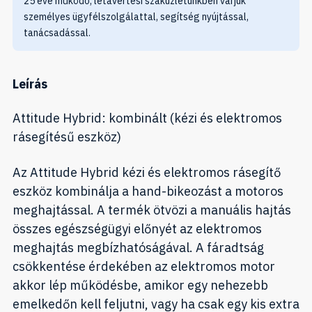
25 éve működő, létavértesi szaküzletünkben várjuk
személyes ügyfélszolgálattal, segítség nyújtással,
tanácsadással.
Leírás
Attitude Hybrid: kombinált (kézi és elektromos
rásegítésű eszköz)
Az Attitude Hybrid kézi és elektromos rásegítő
eszköz kombinálja a hand-bikeozást a motoros
meghajtással. A termék ötvözi a manuális hajtás
összes egészségügyi előnyét az elektromos
meghajtás megbízhatóságával. A fáradtság
csökkentése érdekében az elektromos motor
akkor lép működésbe, amikor egy nehezebb
emelkedőn kell feljutni, vagy ha csak egy kis extra