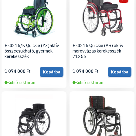
B-4215/K Quickie (Y3)aktív
B-4215 Quickie (AR) aktív
összecsukható, gyermek
merevvázas kerekesszék
kerekesszék
71256
1 074 000 Ft
1 074 000 Ft
Kosárba
Kosárba
Külső raktáron
Külső raktáron