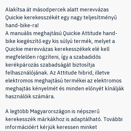
Alakítsa át másodpercek alatt merevvázas
Quickie kerekesszékét egy nagy teljesítményű
hand-bike-ra!
A manuális meghajtású Quickie Attitude hand-
bike kiegészítő egy kis súlyú termék, melyet a
Quickie merevvázas kerekesszékek elé kell
megfelelően rögzíteni, így a szabadidős
kerékpározás szabadságát biztosítja
felhasználójának. Az Attitude hibrid, illetve
elektromos meghajtású termékei az elektromos
meghajtás kényelmét és minden előnyét kínálják
használóik számára.
A legtöbb Magyarországon is népszerű
kerekesszék márkákhoz is adaptálható. További
információért kérjük keressen minket