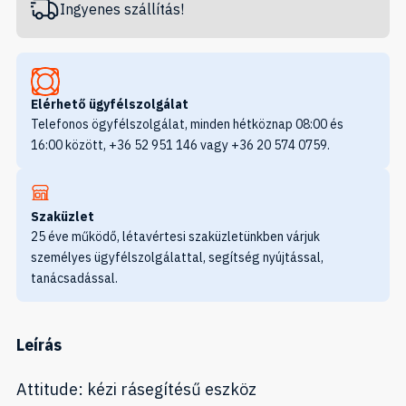
Ingyenes szállítás!
Elérhető ügyfélszolgálat
Telefonos ögyfélszolgálat, minden hétköznap 08:00 és
16:00 között, +36 52 951 146 vagy +36 20 574 0759.
Szaküzlet
25 éve működő, létavértesi szaküzletünkben várjuk
személyes ügyfélszolgálattal, segítség nyújtással,
tanácsadással.
Leírás
Attitude: kézi rásegítésű eszköz