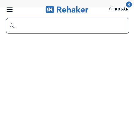
0
KOSÁR