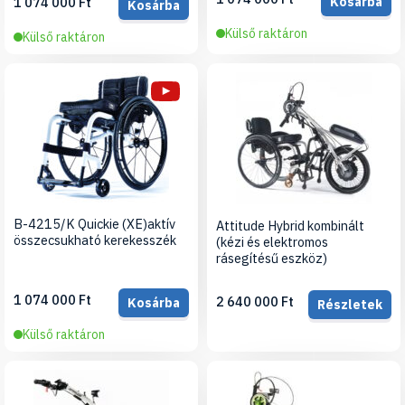
Kosárba
1 074 000 Ft
Kosárba
Külső raktáron
Külső raktáron
B-4215/K Quickie (XE)aktív
Attitude Hybrid kombinált
összecsukható kerekesszék
(kézi és elektromos
rásegítésű eszköz)
1 074 000 Ft
2 640 000 Ft
Kosárba
Részletek
Külső raktáron