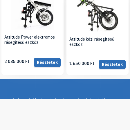
Attitude Power elektromos
Attitude kézi rásegítésű
rásegítésű eszköz
eszköz
2 035 000 Ft
Részletek
1 650 000 Ft
Részletek
Iratkozz fel hírlevelünkre, hogy értesülj legújabb
termékeinkről, újdonságainkról