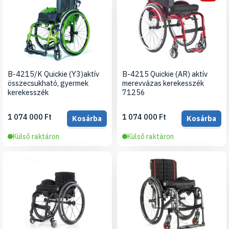
B-4215/K Quickie (Y3)aktív
B-4215 Quickie (AR) aktív
összecsukható, gyermek
merevvázas kerekesszék
kerekesszék
71256
1 074 000 Ft
1 074 000 Ft
Kosárba
Kosárba
Külső raktáron
Külső raktáron