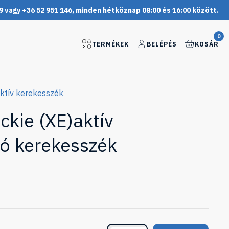
9 vagy +36 52 951 146, minden hétköznap 08:00 és 16:00 között.
0
TERMÉKEK
BELÉPÉS
KOSÁR
ktív kerekesszék
kie (XE)aktív
ó kerekesszék