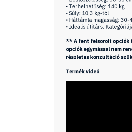
• Terhelhetőség: 140 kg
• Súly: 10,3 kg-tól
• Háttámla magasság: 30-
• Ideális útitárs. Kategór
** A fent felsorolt opciók
opciók egymással nem rend
részletes konzultáció szü
Termék videó