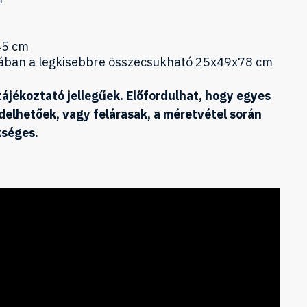
45 cm
iájában a legkisebbre összecsukható 25x49x78 cm
 tájékoztató jellegűek. Előfordulhat, hogy egyes
elhetőek, vagy felárasak, a méretvétel során
kséges.