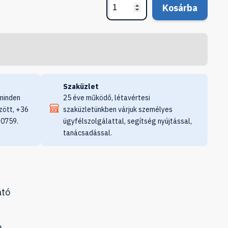
Kosárba
Szaküzlet
minden
25 éve működő, létavértesi
zött, +36
szaküzletünkben várjuk személyes
 0759.
ügyfélszolgálattal, segítség nyújtással,
tanácsadással.
ató
m