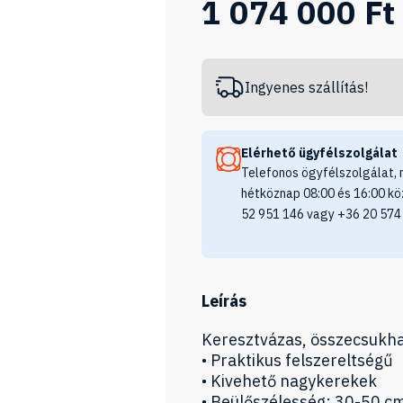
1 074 000 Ft
Ingyenes szállítás!
Elérhető ügyfélszolgálat
Telefonos ögyfélszolgálat, 
hétköznap 08:00 és 16:00 kö
52 951 146 vagy +36 20 574
Leírás
Keresztvázas, összecsukh
• Praktikus felszereltségű
• Kivehető nagykerekek
• Beülőszélesség: 30-50 c