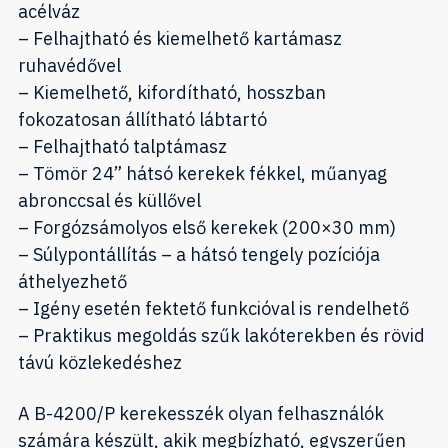
acélváz
– Felhajtható és kiemelhető kartámasz
ruhavédővel
– Kiemelhető, kifordítható, hosszban
fokozatosan állítható lábtartó
– Felhajtható talptámasz
– Tömör 24” hátsó kerekek fékkel, műanyag
abronccsal és küllővel
– Forgózsámolyos első kerekek (200×30 mm)
– Súlypontállítás – a hátsó tengely pozíciója
áthelyezhető
– Igény esetén fektető funkcióval is rendelhető
– Praktikus megoldás szűk lakóterekben és rövid
távú közlekedéshez
A B-4200/P kerekesszék olyan felhasználók
számára készült, akik megbízható, egyszerűen