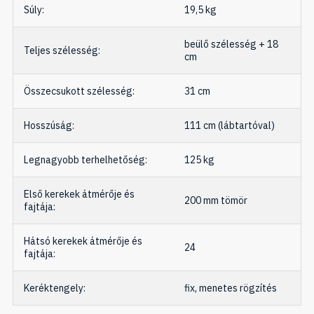
Súly:
19,5 kg
beülő szélesség + 18
Teljes szélesség:
cm
Összecsukott szélesség:
31 cm
Hosszúság:
111 cm (lábtartóval)
Legnagyobb terhelhetőség:
125 kg
Első kerekek átmérője és
200 mm tömör
fajtája:
Hátsó kerekek átmérője és
24
fajtája:
Keréktengely:
fix, menetes rögzítés