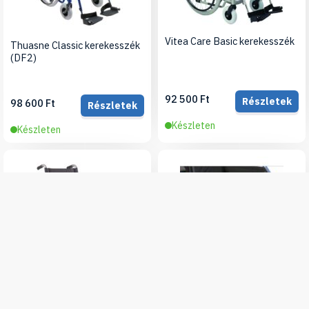
Vitea Care Basic kerekesszék
Thuasne Classic kerekesszék
(DF2)
92 500 Ft
Részletek
98 600 Ft
Részletek
Készleten
Készleten
Szivacspárna kerekesszékbe
Nagy teherbírású kerekesszék
ROTEC-XL 190 kg-ig