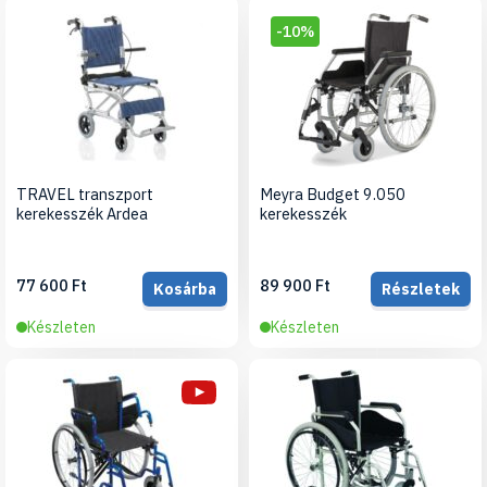
-10%
TRAVEL transzport
Meyra Budget 9.050
kerekesszék Ardea
kerekesszék
77 600 Ft
89 900 Ft
Kosárba
Részletek
Készleten
Készleten