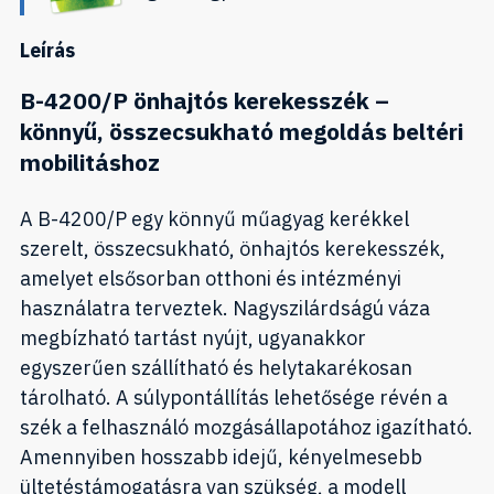
Leírás
B-4200/P önhajtós kerekesszék –
könnyű, összecsukható megoldás beltéri
mobilitáshoz
A B-4200/P egy könnyű műagyag kerékkel
szerelt, összecsukható, önhajtós kerekesszék,
amelyet elsősorban otthoni és intézményi
használatra terveztek. Nagyszilárdságú váza
megbízható tartást nyújt, ugyanakkor
egyszerűen szállítható és helytakarékosan
tárolható. A súlypontállítás lehetősége révén a
szék a felhasználó mozgásállapotához igazítható.
Amennyiben hosszabb idejű, kényelmesebb
ültetéstámogatásra van szükség, a modell