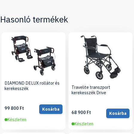
Hasonló termékek
DIAMOND DELUX rollátor és
Travelite transzport
kerekesszék
kerekesszék Drive
99 800 Ft
Kosárba
68 900 Ft
Kosárba
Készleten
Készleten