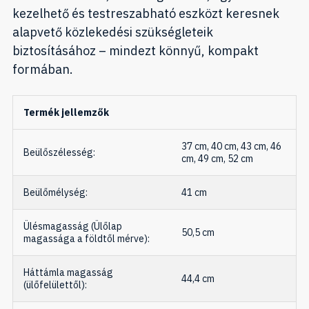
kezelhető és testreszabható eszközt keresnek
alapvető közlekedési szükségleteik
biztosításához – mindezt könnyű, kompakt
formában.
Termék jellemzők
37 cm, 40 cm, 43 cm, 46
Beülőszélesség:
cm, 49 cm, 52 cm
Beülőmélység:
41 cm
Ülésmagasság (Ülőlap
50,5 cm
magassága a földtől mérve):
Háttámla magasság
44,4 cm
(ülőfelülettől):