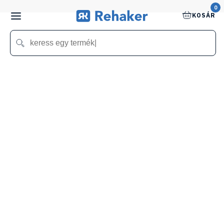
0
KOSÁR