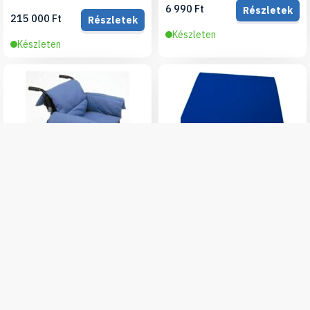
6 990 Ft
Részletek
215 000 Ft
Részletek
Készleten
Készleten
Ülőpárna kerekesszékbe
Kipárnázó kerekesszék párna
MEMORY 40x45x8 cm, PU
huzattal
7 850 Ft
Kosárba
19 900 Ft
Részletek
Készleten