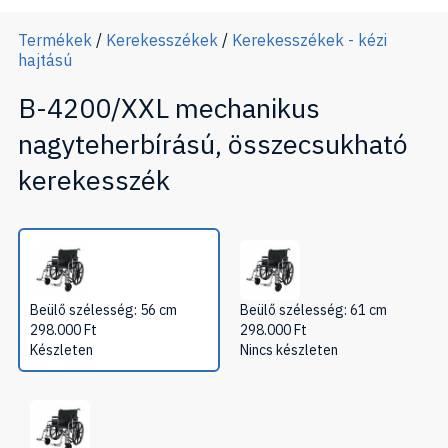
Termékek
/
Kerekesszékek
/
Kerekesszékek - kézi
hajtású
B-4200/XXL mechanikus
nagyteherbírású, összecsukható
kerekesszék
Beülő szélesség: 56 cm
Beülő szélesség: 61 cm
298.000
Ft
298.000
Ft
Készleten
Nincs készleten