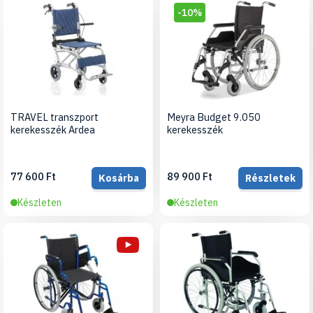
-10%
TRAVEL transzport
Meyra Budget 9.050
kerekesszék Ardea
kerekesszék
77 600 Ft
89 900 Ft
Kosárba
Részletek
Készleten
Készleten