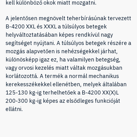
kell különböző okok miatt mozgatni.
A jelentősen megnövelt teherbírásúnak tervezett
B-4200 XXL és XXXL a túlsúlyos betegek
helyváltoztatásában képes rendkívül nagy
segítséget nyújtani. A túlsúlyos betegek részére a
mozgás alapvetően is nehézségekkel járhat,
különösképp igaz ez, ha valamilyen betegség,
vagy orvosi kezelés miatt váltak mozgásukban
korlátozottá. A termék a normál mechanikus
kerekesszékekkel ellenétben, melyek általában
125-130 kg-ig terhelhetőek a B-4200 XX(X)L
200-300 kg-ig képes az elsődleges funkcióját
ellátni.