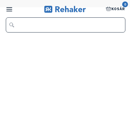
0
KOSÁR