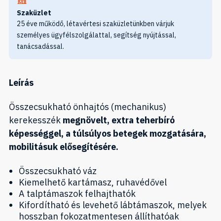
Szaküzlet
25 éve működő, létavértesi szaküzletünkben várjuk
személyes ügyfélszolgálattal, segítség nyújtással,
tanácsadással.
Leírás
Összecsukható önhajtós (mechanikus)
kerekesszék
megnövelt, extra teherbíró
képességgel, a túlsúlyos betegek mozgatására,
mobilitásuk elősegítésére.
Összecsukható váz
Kiemelhető kartámasz, ruhavédővel
A talptámaszok felhajthatók
Kifordítható és levehető lábtámaszok, melyek
hosszban fokozatmentesen állíthatóak