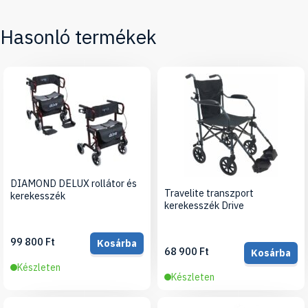
Hasonló termékek
DIAMOND DELUX rollátor és
Travelite transzport
kerekesszék
kerekesszék Drive
99 800 Ft
Kosárba
68 900 Ft
Kosárba
Készleten
Készleten