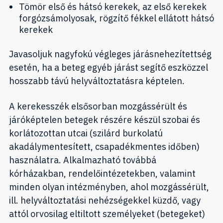
Tömör első és hátsó kerekek, az első kerekek
forgózsámolyosak, rögzítő fékkel ellátott hátsó
kerekek
Javasoljuk nagyfokú végleges járásnehezítettség
esetén, ha a beteg egyéb járást segítő eszközzel
hosszabb távú helyváltoztatásra képtelen.
A kerekesszék elsősorban mozgássérült és
járóképtelen betegek részére készül szobai és
korlátozottan utcai (szilárd burkolatú
akadálymentesített, csapadékmentes időben)
használatra. Alkalmazható továbbá
kórházakban, rendelőintézetekben, valamint
minden olyan intézményben, ahol mozgássérült,
ill. helyváltoztatási nehézségekkel küzdő, vagy
attól orvosilag eltiltott személyeket (betegeket)