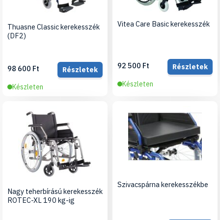
Vitea Care Basic kerekesszék
Thuasne Classic kerekesszék
(DF2)
92 500 Ft
Részletek
98 600 Ft
Részletek
Készleten
Készleten
Szivacspárna kerekesszékbe
Nagy teherbírású kerekesszék
ROTEC-XL 190 kg-ig