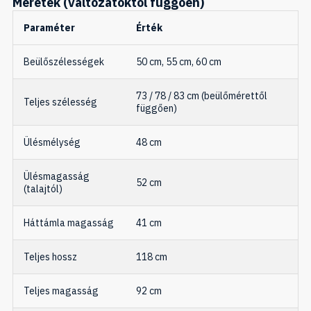
Méretek (változatoktól függően)
Paraméter
Érték
Beülőszélességek
50 cm, 55 cm, 60 cm
73 / 78 / 83 cm (beülőmérettől
Teljes szélesség
függően)
Ülésmélység
48 cm
Ülésmagasság
52 cm
(talajtól)
Háttámla magasság
41 cm
Teljes hossz
118 cm
Teljes magasság
92 cm