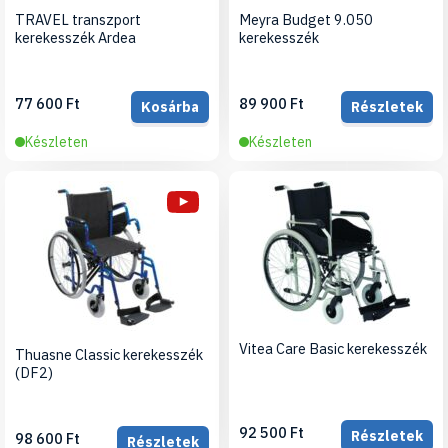
TRAVEL transzport
Meyra Budget 9.050
kerekesszék Ardea
kerekesszék
77 600 Ft
89 900 Ft
Kosárba
Részletek
Készleten
Készleten
Vitea Care Basic kerekesszék
Thuasne Classic kerekesszék
(DF2)
92 500 Ft
Részletek
98 600 Ft
Részletek