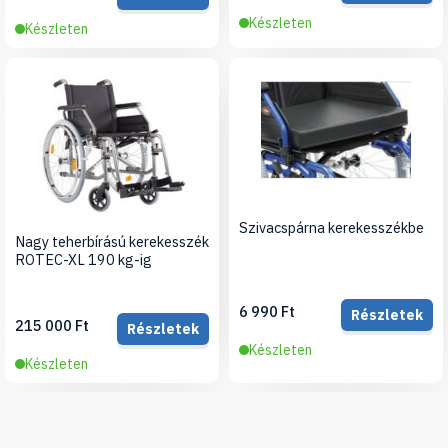
Készleten
Készleten
Szivacspárna kerekesszékbe
Nagy teherbírású kerekesszék
ROTEC-XL 190 kg-ig
6 990 Ft
Részletek
215 000 Ft
Részletek
Készleten
Készleten