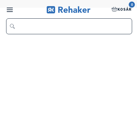
0
KOSÁR