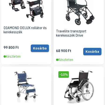
DIAMOND DELUX rollátor és
Travelite transzport
kerekesszék
kerekesszék Drive
99 800 Ft
Kosárba
68 900 Ft
Kosárba
Készleten
Készleten
-10%