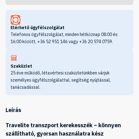
Elérhető ügyfélszolgálat
Telefonos ögyfélszolgálat, minden hétköznap 08:00 és
16:00 között, +36 52 951 146 vagy +36 20 574 0759.
Szaküzlet
25 éve működő, létavértesi szaküzletünkben várjuk
személyes ügyfélszolgálattal, segítség nyújtással,
tanácsadással.
Leírás
Travelite transzport kerekesszék – könnyen
szállítható, gyorsan használatra kész