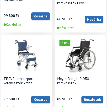
kerekesszék Drive
99 800 Ft
Kosárba
68 900 Ft
Kosárba
Készleten
Készleten
-10%
TRAVEL transzport
Meyra Budget 9.050
kerekesszék Ardea
kerekesszék
77 600 Ft
89 900 Ft
Kosárba
Részletek