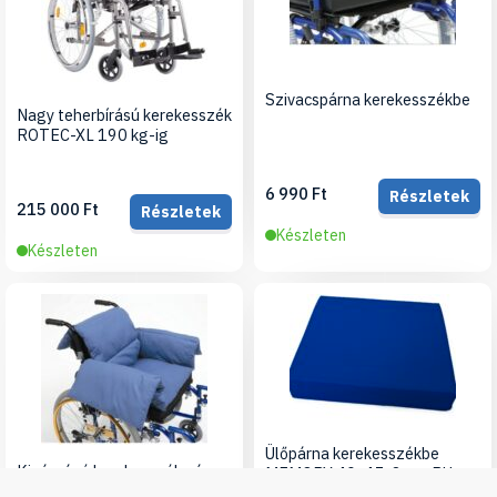
Szivacspárna kerekesszékbe
Nagy teherbírású kerekesszék
ROTEC-XL 190 kg-ig
6 990 Ft
Részletek
215 000 Ft
Részletek
Készleten
Készleten
Ülőpárna kerekesszékbe
Kipárnázó kerekesszék párna
MEMORY 40x45x8 cm, PU
huzattal