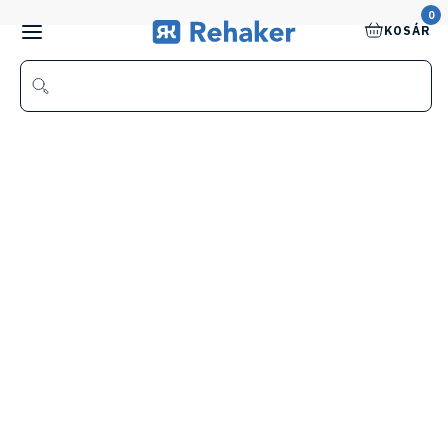
0
KOSÁR