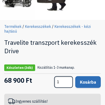
Termékek
/
Kerekesszékek
/
Kerekesszékek - kézi
hajtású
Travelite transzport kerekesszék
Drive
Kiszállítás 1-3 munkanap.
Készleten
(3db)
68 900 Ft
Kosárba
Ingyenes szállítás!