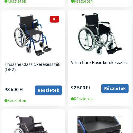
Készleten
Készleten
Vitea Care Basic kerekesszék
Thuasne Classic kerekesszék
(DF2)
92 500 Ft
Részletek
98 600 Ft
Részletek
Készleten
Készleten