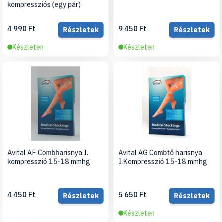
kompressziós (egy pár)
4 990 Ft
9 450 Ft
Részletek
Részletek
Készleten
Készleten
Avital AF Combharisnya I.
Avital AG Combtő harisnya
kompresszió 15-18 mmhg
I.Kompresszió 15-18 mmhg
4 450 Ft
5 650 Ft
Részletek
Részletek
Készleten