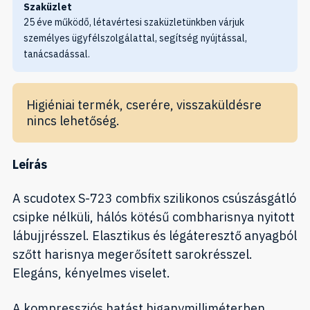
Szaküzlet
25 éve működő, létavértesi szaküzletünkben várjuk
személyes ügyfélszolgálattal, segítség nyújtással,
tanácsadással.
Higiéniai termék, cserére, visszaküldésre
nincs lehetőség.
Leírás
A scudotex S-723 combfix szilikonos csúszásgátló
csipke nélküli, hálós kötésű combharisnya nyitott
lábujjrésszel. Elasztikus és légáteresztő anyagból
szőtt harisnya megerősített sarokrésszel.
Elegáns, kényelmes viselet.
A kompressziós hatást higanymilliméterben