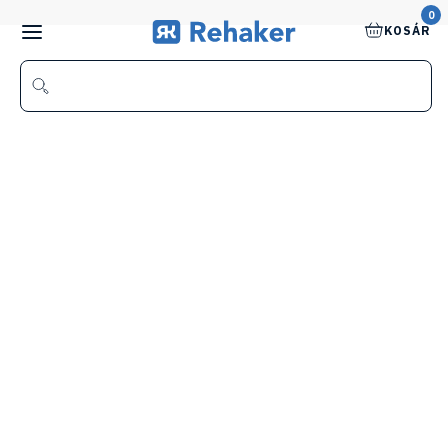
0
KOSÁR