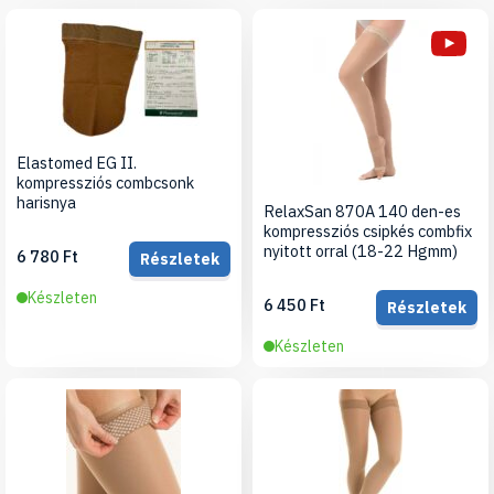
Elastomed EG II.
kompressziós combcsonk
harisnya
RelaxSan 870A 140 den-es
kompressziós csipkés combfix
nyitott orral (18-22 Hgmm)
6 780 Ft
Részletek
Készleten
6 450 Ft
Részletek
Készleten