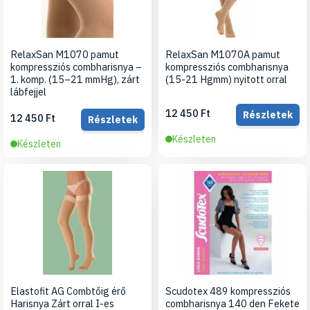
RelaxSan M1070 pamut
RelaxSan M1070A pamut
kompressziós combharisnya –
kompressziós combharisnya
1. komp. (15–21 mmHg), zárt
(15-21 Hgmm) nyitott orral
lábfejjel
12 450 Ft
Részletek
12 450 Ft
Részletek
Készleten
Készleten
Elastofit AG Combtőig érő
Scudotex 489 kompressziós
Harisnya Zárt orral I-es
combharisnya 140 den Fekete