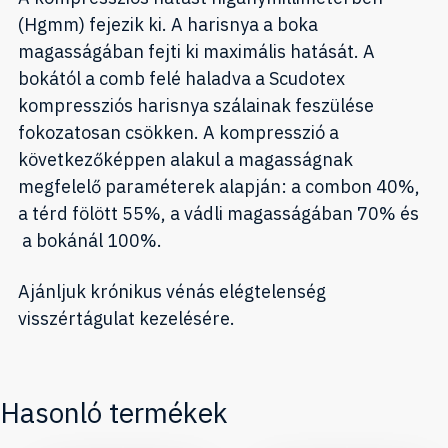
(Hgmm) fejezik ki. A harisnya a boka
magasságában fejti ki maximális hatását. A
bokától a comb felé haladva a Scudotex
kompressziós harisnya szálainak feszülése
fokozatosan csökken. A kompresszió a
következőképpen alakul a magasságnak
megfelelő paraméterek alapján: a combon 40%,
a térd fölött 55%, a vádli magasságában 70% és
a bokánál 100%.
Ajánljuk krónikus vénás elégtelenség
visszértágulat kezelésére.
Hasonló termékek