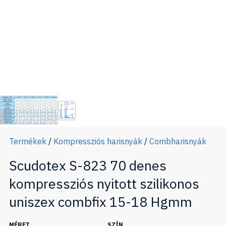
Termékek
/
Kompressziós harisnyák
/
Combharisnyák
Scudotex S-823 70 denes
kompressziós nyitott szilikonos
uniszex combfix 15-18 Hgmm
MÉRET
SZÍN