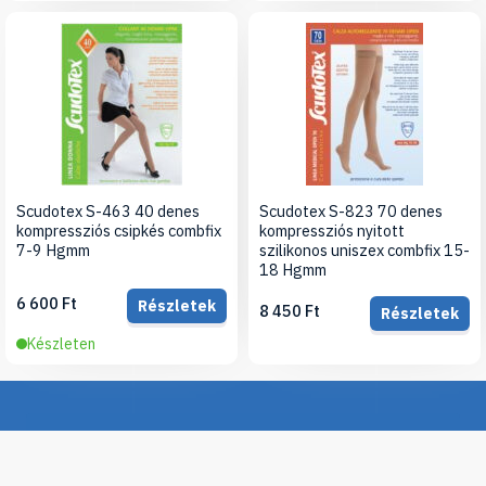
Scudotex S-463 40 denes
Scudotex S-823 70 denes
kompressziós csipkés combfix
kompressziós nyitott
7-9 Hgmm
szilikonos uniszex combfix 15-
18 Hgmm
6 600 Ft
Részletek
8 450 Ft
Részletek
Készleten
Iratkozz fel hírlevelünkre, hogy értesülj legújabb
termékeinkről, újdonságainkról