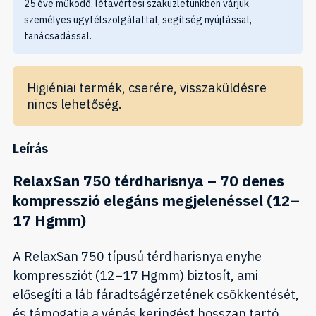
25 éve működő, létavértesi szaküzletünkben várjuk
személyes ügyfélszolgálattal, segítség nyújtással,
tanácsadással.
Higiéniai termék, cserére, visszaküldésre
nincs lehetőség.
Leírás
RelaxSan 750 térdharisnya – 70 denes
kompresszió elegáns megjelenéssel (12–
17 Hgmm)
A RelaxSan 750 típusú térdharisnya enyhe
kompressziót (12–17 Hgmm) biztosít, ami
elősegíti a láb fáradtságérzetének csökkentését,
és támogatja a vénás keringést hosszan tartó