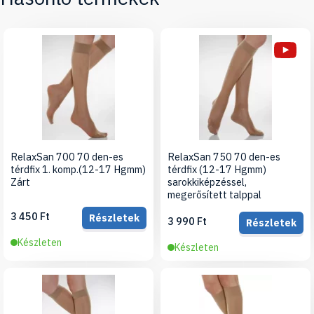
RelaxSan 700 70 den-es
RelaxSan 750 70 den-es
térdfix 1. komp.(12-17 Hgmm)
térdfix (12-17 Hgmm)
Zárt
sarokkiképzéssel,
megerősített talppal
3 450 Ft
Részletek
3 990 Ft
Részletek
Készleten
Készleten