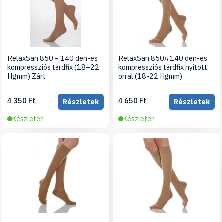
RelaxSan 850 – 140 den-es
RelaxSan 850A 140 den-es
kompressziós térdfix (18–22
kompressziós térdfix nyitott
Hgmm) Zárt
orral (18-22 Hgmm)
4 350 Ft
4 650 Ft
Részletek
Részletek
Készleten
Készleten