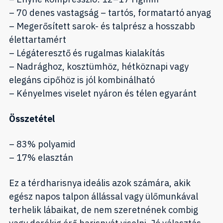
– 70 denes vastagság – tartós, formatartó anyag
– Megerősített sarok- és talprész a hosszabb
élettartamért
– Légáteresztő és rugalmas kialakítás
– Nadrághoz, kosztümhöz, hétköznapi vagy
elegáns cipőhöz is jól kombinálható
– Kényelmes viselet nyáron és télen egyaránt
Összetétel
– 83% polyamid
– 17% elasztán
Ez a térdharisnya ideális azok számára, akik
egész napos talpon állással vagy ülőmunkával
terhelik lábaikat, de nem szeretnének combig