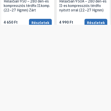
RelaxSan 950 – 280 den-es
RelaxSan 950A – 280 den-es
kompressziós térdfix II.komp.
II-es kompressziós térdfix
(22–27 Hgmm) Zárt
nyitott orral (22–27 Hgmm)
4 650 Ft
4 990 Ft
Részletek
Részletek
Készleten
Készleten
Relaxsan M1050A pamut
RelaxSan 930 Pamut
kompressziós térdzokni –
kompressziós térdfix X-Static
nyitott orral (15–20 mmHg)
ezüstszállal (22-27 Hgmm)
7 990 Ft
7 650 Ft
Részletek
Részletek