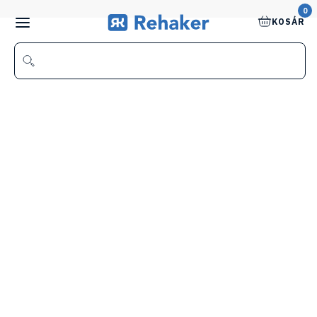
0
KOSÁR