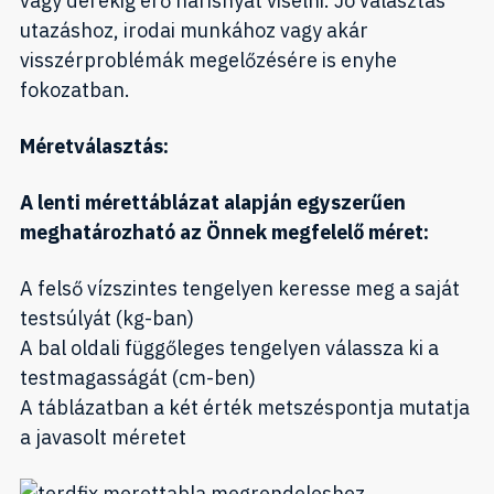
vagy derékig érő harisnyát viselni. Jó választás
utazáshoz, irodai munkához vagy akár
visszérproblémák megelőzésére is enyhe
fokozatban.
Méretválasztás:
A lenti mérettáblázat alapján egyszerűen
meghatározható az Önnek megfelelő méret:
A felső vízszintes tengelyen keresse meg a saját
testsúlyát (kg-ban)
A bal oldali függőleges tengelyen válassza ki a
testmagasságát (cm-ben)
A táblázatban a két érték metszéspontja mutatja
a javasolt méretet