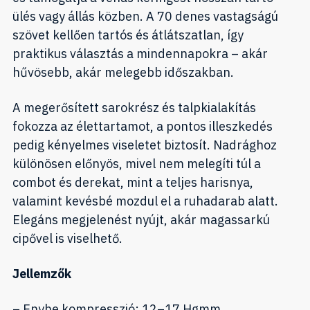
ülés vagy állás közben. A 70 denes vastagságú
szövet kellően tartós és átlátszatlan, így
praktikus választás a mindennapokra – akár
hűvösebb, akár melegebb időszakban.
A megerősített sarokrész és talpkialakítás
fokozza az élettartamot, a pontos illeszkedés
pedig kényelmes viseletet biztosít. Nadrághoz
különösen előnyös, mivel nem melegíti túl a
combot és derekat, mint a teljes harisnya,
valamint kevésbé mozdul el a ruhadarab alatt.
Elegáns megjelenést nyújt, akár magassarkú
cipővel is viselhető.
Jellemzők
– Enyhe kompresszió: 12–17 Hgmm