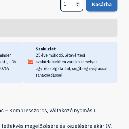
Kosárba
Szaküzlet
minden
25 éve működő, létavértesi
zött, +36
szaküzletünkben várjuk személyes
 0759.
ügyfélszolgálattal, segítség nyújtással,
tanácsadással.
ac – Kompresszoros, váltakozó nyomású
 felfekvés megelőzésére és kezelésére akár IV.