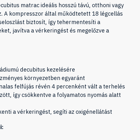
cubitus matrac ideális hosszú távú, otthoni vagy
. A kompresszor által működtetett 18 légcellás
loszlást biztosít, így tehermentesíti a
ket, javítva a vérkeringést és megelőzve a
tádiumú decubitus kezelésére
tézményes környezetben egyaránt
onalas felfújás révén 4 percenként vált a terhelés
özött, így csökkentve a folyamatos nyomás alatt
nti a vérkeringést, segíti az oxigénellátást
i: