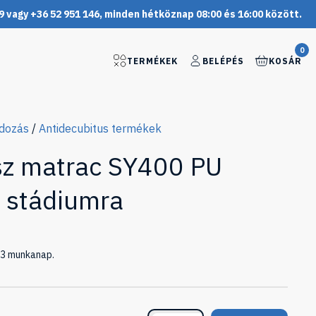
9 vagy +36 52 951 146, minden hétköznap 08:00 és 16:00 között.
0
TERMÉKEK
BELÉPÉS
KOSÁR
ndozás
/
Antidecubitus termékek
sz matrac SY400 PU
V stádiumra
1-3 munkanap.