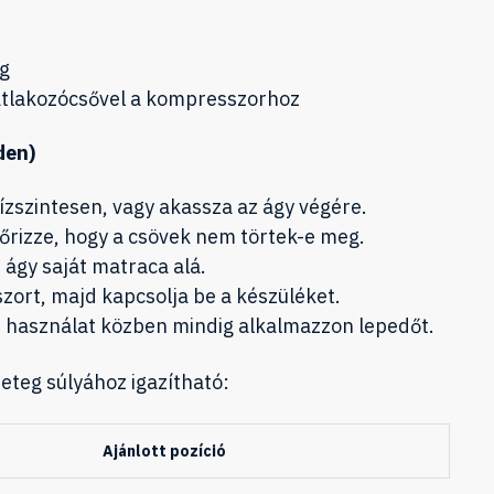
kg
satlakozócsővel a kompresszorhoz
den)
zszintesen, vagy akassza az ágy végére.
nőrizze, hogy a csövek nem törtek-e meg.
 ágy saját matraca alá.
ort, majd kapcsolja be a készüléket.
c – használat közben mindig alkalmazzon lepedőt.
eteg súlyához igazítható:
Ajánlott pozíció