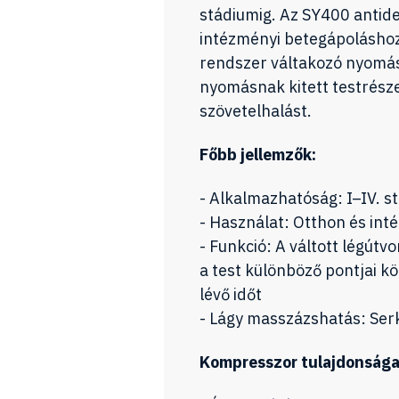
stádiumig. Az SY400 antide
intézményi betegápoláshoz
rendszer váltakozó nyomáse
nyomásnak kitett testrésze
szövetelhalást.
Főbb jellemzők:
- Alkalmazhatóság: I–IV. s
- Használat: Otthon és in
- Funkció: A váltott légútv
a test különböző pontjai k
lévő időt
- Lágy masszázshatás: Serke
Kompresszor tulajdonsága