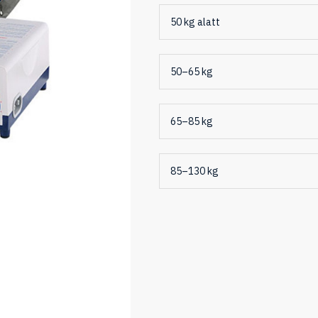
50 kg alatt
50–65 kg
65–85 kg
85–130 kg