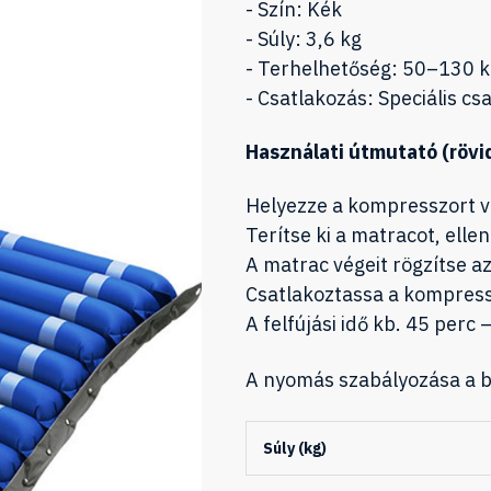
- Szín: Kék
- Súly: 3,6 kg
- Terhelhetőség: 50–130 
- Csatlakozás: Speciális c
Használati útmutató (rövi
Helyezze a kompresszort ví
Terítse ki a matracot, elle
A matrac végeit rögzítse az
Csatlakoztassa a kompressz
A felfújási idő kb. 45 per
A nyomás szabályozása a b
Súly (kg)