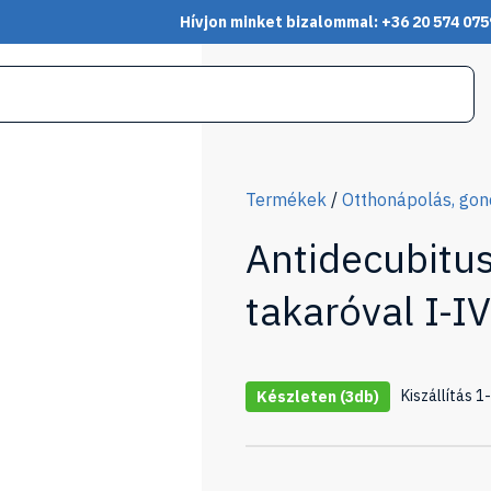
Hívjon minket bizalommal: +36 20 574 075
Termékek
/
Otthonápolás, go
Antidecubitu
takaróval I-I
Kiszállítás 
Készleten
(3db)