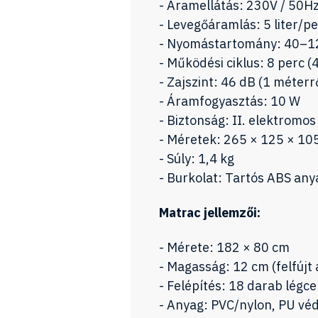
- Áramellátás: 230V / 50H
- Levegőáramlás: 5 liter/p
- Nyomástartomány: 40–
- Működési ciklus: 8 perc (
- Zajszint: 46 dB (1 méterr
- Áramfogyasztás: 10 W
- Biztonság: II. elektromos
- Méretek: 265 × 125 × 1
- Súly: 1,4 kg
- Burkolat: Tartós ABS any
Matrac jellemzői:
- Mérete: 182 × 80 cm
- Magasság: 12 cm (felfújt
- Felépítés: 18 darab légcel
- Anyag: PVC/nylon, PU véd