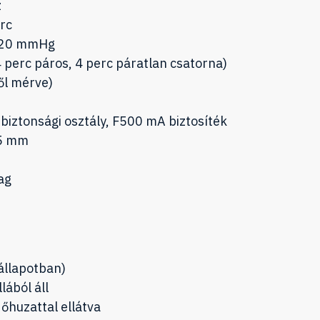
z
erc
120 mmHg
4 perc páros, 4 perc páratlan csatorna)
ől mérve)
 biztonsági osztály, F500 mA biztosíték
05 mm
ag
 állapotban)
lából áll
őhuzattal ellátva