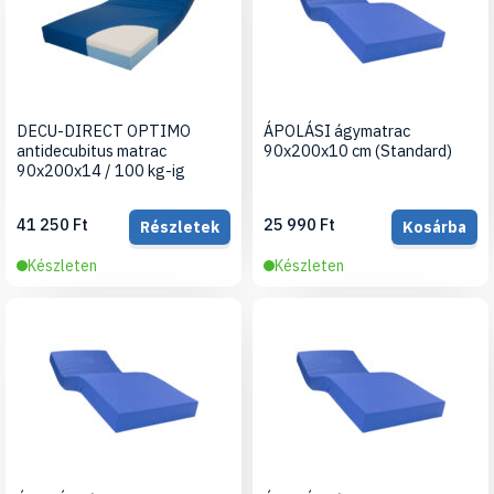
DECU-DIRECT OPTIMO
ÁPOLÁSI ágymatrac
antidecubitus matrac
90x200x10 cm (Standard)
90x200x14 / 100 kg-ig
41 250 Ft
25 990 Ft
Részletek
Kosárba
Készleten
Készleten