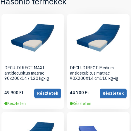
Hasonló termékek
DECU-DIRECT MAXI
DECU-DIRECT Medium
antidecubitus matrac
antidecubitus matrac
90x200x14 / 120 kg-ig
90X200X14 cm110 kg-ig
49 900 Ft
44 700 Ft
Részletek
Részletek
Készleten
Készleten