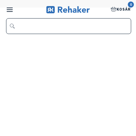
0
KOSÁR