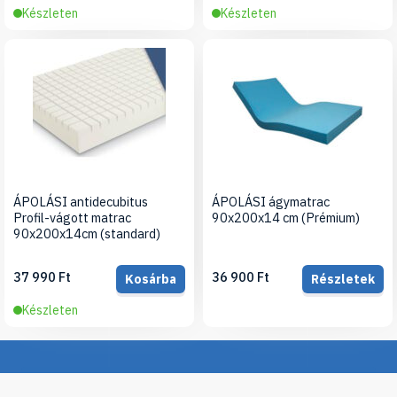
Készleten
Készleten
ÁPOLÁSI antidecubitus
ÁPOLÁSI ágymatrac
Profil-vágott matrac
90x200x14 cm (Prémium)
90x200x14cm (standard)
37 990 Ft
36 900 Ft
Kosárba
Részletek
Készleten