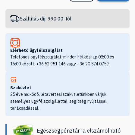
Szállítás díj: 990.00-tól
Elérhető ügyfélszolgálat
Telefonos ögyfélszolgálat, minden hétköznap 08:00 és
16:00 között, +36 52 951 146 vagy +36 20 574 0759.
Szaküzlet
25 éve működő, létavértesi szaküzletünkben várjuk
személyes ügyfélszolgálattal, segítség nyújtással,
tanácsadással.
Egészségpénztárra elszámolható