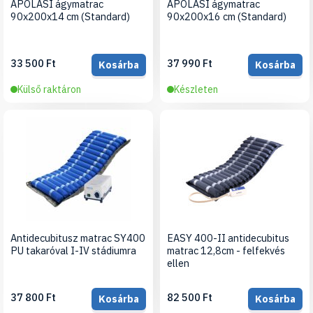
ÁPOLÁSI ágymatrac
ÁPOLÁSI ágymatrac
90x200x14 cm (Standard)
90x200x16 cm (Standard)
33 500 Ft
37 990 Ft
Kosárba
Kosárba
Külső raktáron
Készleten
Antidecubitusz matrac SY400
EASY 400-II antidecubitus
PU takaróval I-IV stádiumra
matrac 12,8cm - felfekvés
ellen
37 800 Ft
82 500 Ft
Kosárba
Kosárba