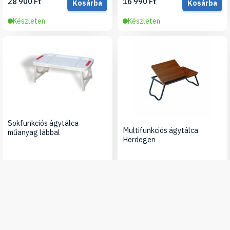
28 900 Ft
16 990 Ft
Kosárba
Kosárba
Készleten
Készleten
Sokfunkciós ágytálca
Multifunkciós ágytálca
műanyag lábbal
Herdegen
4 990 Ft
Részletek
14 580 Ft
Kosárba
Készleten