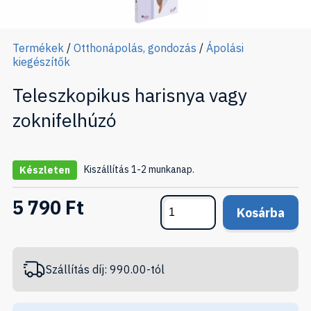
Termékek
/
Otthonápolás, gondozás
/
Ápolási
kiegészítők
Teleszkopikus harisnya vagy
zoknifelhúzó
Kiszállítás 1-2 munkanap.
Készleten
5 790 Ft
Kosárba
Szállítás díj: 990.00-tól