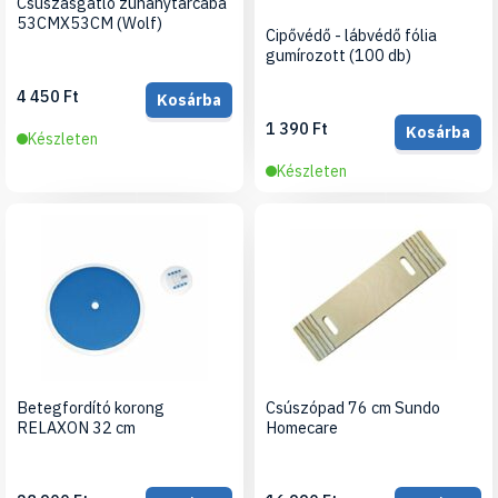
Csúszásgátló zuhanytárcába
53CMX53CM (Wolf)
Cipővédő - lábvédő fólia
gumírozott (100 db)
4 450 Ft
Kosárba
1 390 Ft
Kosárba
Készleten
Készleten
Betegfordító korong
Csúszópad 76 cm Sundo
RELAXON 32 cm
Homecare