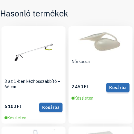
Hasonló termékek
Női kacsa
3 az 1-ben kézhosszabbító –
66 cm
2 450 Ft
Kosárba
Készleten
6 100 Ft
Kosárba
Készleten