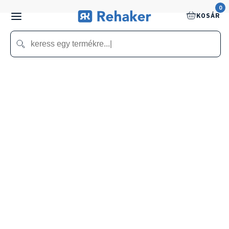
0
KOSÁR