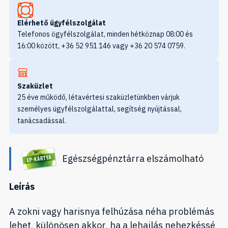
Elérhető ügyfélszolgálat
Telefonos ögyfélszolgálat, minden hétköznap 08:00 és
16:00 között, +36 52 951 146 vagy +36 20 574 0759.
Szaküzlet
25 éve működő, létavértesi szaküzletünkben várjuk
személyes ügyfélszolgálattal, segítség nyújtással,
tanácsadással.
Egészségpénztárra elszámolható
Leírás
A zokni vagy harisnya felhúzása néha problémás
lehet, különösen akkor, ha a lehajlás nehezkéssé