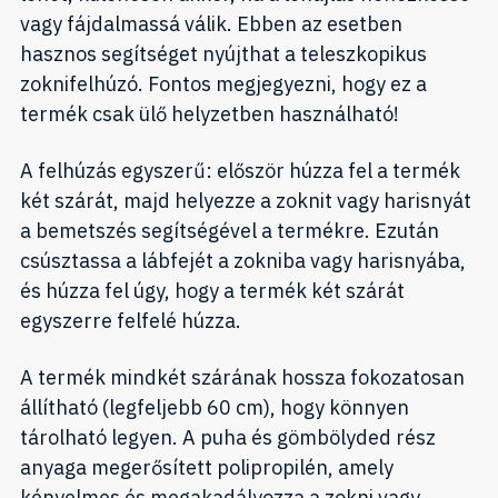
vagy fájdalmassá válik. Ebben az esetben
hasznos segítséget nyújthat a teleszkopikus
zoknifelhúzó. Fontos megjegyezni, hogy ez a
termék csak ülő helyzetben használható!
A felhúzás egyszerű: először húzza fel a termék
két szárát, majd helyezze a zoknit vagy harisnyát
a bemetszés segítségével a termékre. Ezután
csúsztassa a lábfejét a zokniba vagy harisnyába,
és húzza fel úgy, hogy a termék két szárát
egyszerre felfelé húzza.
A termék mindkét szárának hossza fokozatosan
állítható (legfeljebb 60 cm), hogy könnyen
tárolható legyen. A puha és gömbölyded rész
anyaga megerősített polipropilén, amely
kényelmes és megakadályozza a zokni vagy