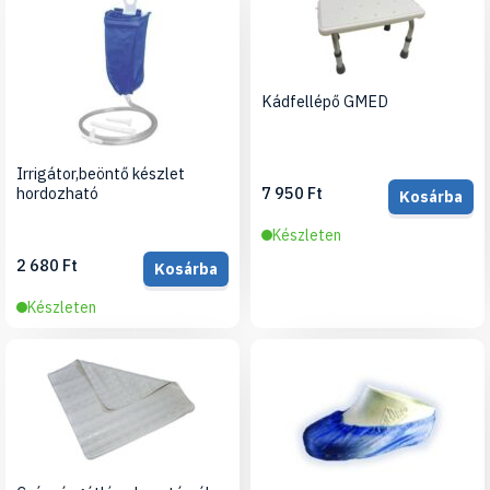
Kádfellépő GMED
Irrigátor,beöntő készlet
hordozható
7 950 Ft
Kosárba
Készleten
2 680 Ft
Kosárba
Készleten