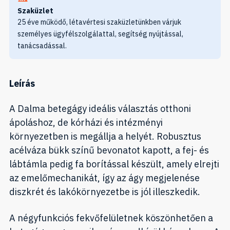
Szaküzlet
25 éve működő, létavértesi szaküzletünkben várjuk
személyes ügyfélszolgálattal, segítség nyújtással,
tanácsadással.
Leírás
A Dalma betegágy ideális választás otthoni
ápoláshoz, de kórházi és intézményi
környezetben is megállja a helyét. Robusztus
acélváza bükk színű bevonatot kapott, a fej- és
lábtámla pedig fa borítással készült, amely elrejti
az emelőmechanikát, így az ágy megjelenése
diszkrét és lakókörnyezetbe is jól illeszkedik.
A négyfunkciós fekvőfelületnek köszönhetően a