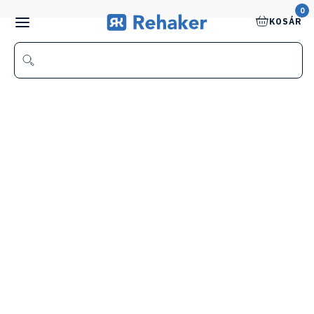
0
KOSÁR