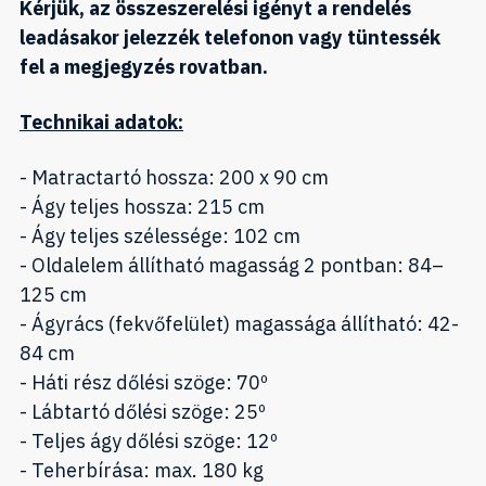
Kérjük, az összeszerelési igényt a rendelés
leadásakor jelezzék telefonon vagy tüntessék
fel a megjegyzés rovatban.
Technikai adatok:
- Matractartó hossza: 200 x 90 cm
- Ágy teljes hossza: 215 cm
- Ágy teljes szélessége: 102 cm
- Oldalelem állítható magasság 2 pontban: 84–
125 cm
- Ágyrács (fekvőfelület) magassága állítható: 42-
84 cm
- Háti rész dőlési szöge: 70º
- Lábtartó dőlési szöge: 25º
- Teljes ágy dőlési szöge: 12º
- Teherbírása: max. 180 kg