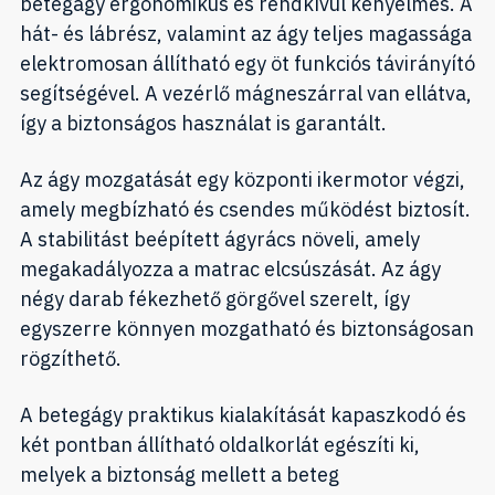
betegágy ergonomikus és rendkívül kényelmes. A
hát- és lábrész, valamint az ágy teljes magassága
elektromosan állítható egy öt funkciós távirányító
segítségével. A vezérlő mágneszárral van ellátva,
így a biztonságos használat is garantált.
Az ágy mozgatását egy központi ikermotor végzi,
amely megbízható és csendes működést biztosít.
A stabilitást beépített ágyrács növeli, amely
megakadályozza a matrac elcsúszását. Az ágy
négy darab fékezhető görgővel szerelt, így
egyszerre könnyen mozgatható és biztonságosan
rögzíthető.
A betegágy praktikus kialakítását kapaszkodó és
két pontban állítható oldalkorlát egészíti ki,
melyek a biztonság mellett a beteg