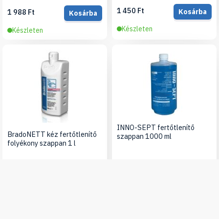
1 450 Ft
1 988 Ft
Kosárba
Kosárba
Készleten
Készleten
INNO-SEPT fertőtlenítő
BradoNETT kéz fertőtlenítő
szappan 1000 ml
folyékony szappan 1 l
3 550 Ft
Kosárba
2 980 Ft
Kosárba
Készleten
Készleten