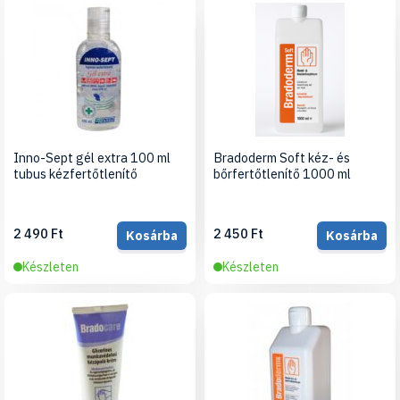
Inno-Sept gél extra 100 ml
Bradoderm Soft kéz- és
tubus kézfertőtlenítő
bőrfertőtlenítő 1000 ml
2 490 Ft
2 450 Ft
Kosárba
Kosárba
Készleten
Készleten