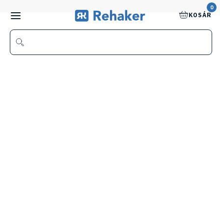
0
KOSÁR