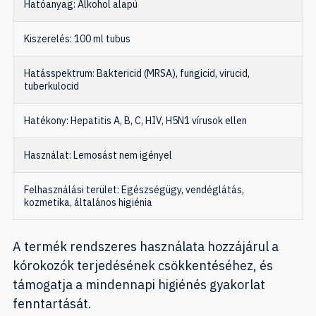
Hatóanyag: Alkohol alapú
Kiszerelés: 100 ml tubus
Hatásspektrum: Baktericid (MRSA), fungicid, virucid,
tuberkulocid
Hatékony: Hepatitis A, B, C, HIV, H5N1 vírusok ellen
Használat: Lemosást nem igényel
Felhasználási terület: Egészségügy, vendéglátás,
kozmetika, általános higiénia
A termék rendszeres használata hozzájárul a
kórokozók terjedésének csökkentéséhez, és
támogatja a mindennapi higiénés gyakorlat
fenntartását.