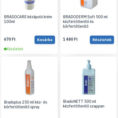
BRADOCARE kézápoló krém
BRADODERM Soft 500 ml
100ml
kézfertőtlenítő és
bőrfertőtlenítő
670 Ft
1 480 Ft
Kosárba
Részletek
Készleten
BradoNETT 500 ml
Bradoplus 250 ml kéz- és
kézfertőtlenítő szappan
bőrfertőtlenítő spray