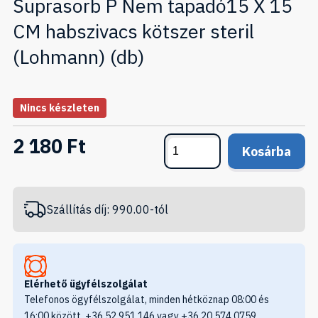
Suprasorb P Nem tapadó15 X 15
CM habszivacs kötszer steril
(Lohmann) (db)
Nincs készleten
2 180 Ft
Kosárba
Szállítás díj: 990.00-tól
Elérhető ügyfélszolgálat
Telefonos ögyfélszolgálat, minden hétköznap 08:00 és
16:00 között, +36 52 951 146 vagy +36 20 574 0759.