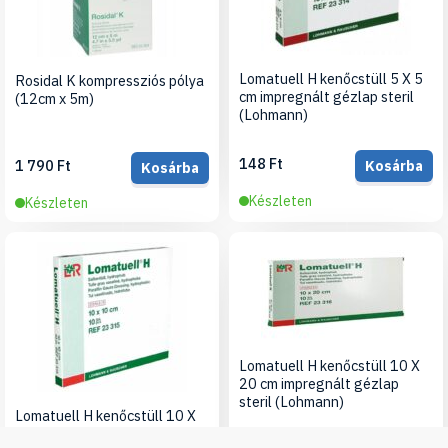
Lomatuell H kenőcstüll 5 X 5
Rosidal K kompressziós pólya
cm impregnált gézlap steril
(12cm x 5m)
(Lohmann)
148 Ft
1 790 Ft
Kosárba
Kosárba
Készleten
Készleten
Lomatuell H kenőcstüll 10 X
20 cm impregnált gézlap
steril (Lohmann)
Lomatuell H kenőcstüll 10 X
10 cm impregnált gézlap