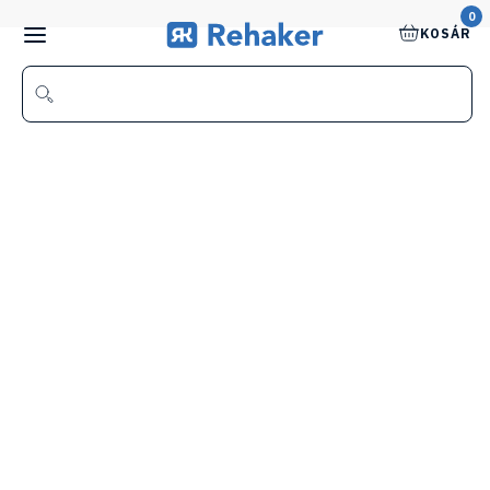
0
KOSÁR