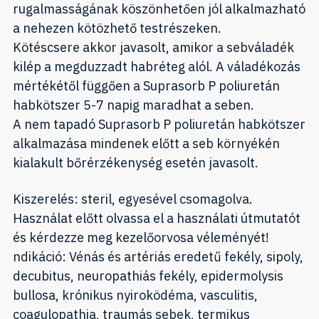
rugalmasságának köszönhetően jól alkalmazható
a nehezen kötözhető testrészeken.
Kötéscsere akkor javasolt, amikor a sebváladék
kilép a megduzzadt habréteg alól. A váladékozás
mértékétől függően a Suprasorb P poliuretán
habkötszer 5-7 napig maradhat a seben.
A nem tapadó Suprasorb P poliuretán habkötszer
alkalmazása mindenek előtt a seb környékén
kialakult bőrérzékenység esetén javasolt.
Kiszerelés: steril, egyesével csomagolva.
Használat előtt olvassa el a használati útmutatót
és kérdezze meg kezelőorvosa véleményét!
ndikáció: Vénás és artériás eredetű fekély, sipoly,
decubitus, neuropathiás fekély, epidermolysis
bullosa, krónikus nyiroködéma, vasculitis,
coagulopathia, traumás sebek, termikus