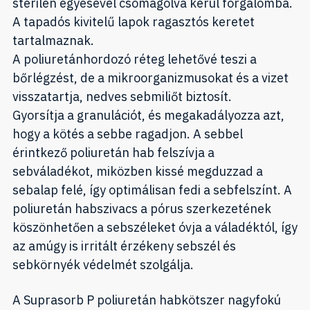
sterilen egyesével csomagolva kerül forgalomba.
A tapadós kivitelű lapok ragasztós keretet
tartalmaznak.
A poliuretánhordozó réteg lehetővé teszi a
bőrlégzést, de a mikroorganizmusokat és a vizet
visszatartja, nedves sebmiliőt biztosít.
Gyorsítja a granulációt, és megakadályozza azt,
hogy a kötés a sebbe ragadjon. A sebbel
érintkező poliuretán hab felszívja a
sebváladékot, miközben kissé megduzzad a
sebalap felé, így optimálisan fedi a sebfelszínt. A
poliuretán habszivacs a pórus szerkezetének
köszönhetően a sebszéleket óvja a váladéktól, így
az amúgy is irritált érzékeny sebszél és
sebkörnyék védelmét szolgálja.
A Suprasorb P poliuretán habkötszer nagyfokú