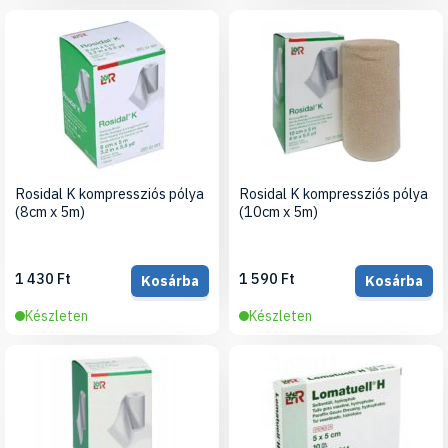
Rosidal K kompressziós pólya
Rosidal K kompressziós pólya
(8cm x 5m)
(10cm x 5m)
1 430 Ft
1 590 Ft
Kosárba
Kosárba
Készleten
Készleten