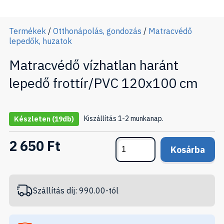
Termékek
/
Otthonápolás, gondozás
/
Matracvédő
lepedők, huzatok
Matracvédő vízhatlan haránt
lepedő frottír/PVC 120x100 cm
Kiszállítás 1-2 munkanap.
Készleten
(19db)
2 650 Ft
Kosárba
Szállítás díj: 990.00-tól