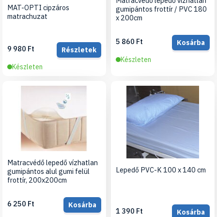
Matracvédő lepedő vízhatlan
MAT-OPTI cipzáros
gumipántos frottír / PVC 180
matrachuzat
x 200cm
5 860 Ft
Kosárba
9 980 Ft
Részletek
Készleten
Készleten
Matracvédő lepedő vízhatlan
Lepedő PVC-K 100 x 140 cm
gumipántos alul gumi felül
frottír, 200x200cm
6 250 Ft
Kosárba
1 390 Ft
Kosárba