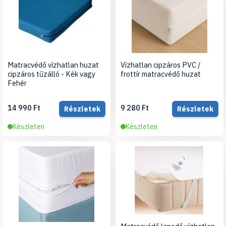
Matracvédő vízhatlan huzat
Vízhatlan cipzáros PVC /
cipzáros tűzálló - Kék vagy
frottír matracvédő huzat
Fehér
14 990 Ft
9 280 Ft
Részletek
Részletek
Készleten
Készleten