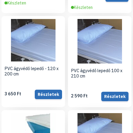
Készleten
Készleten
PVC ágyvédő lepedő - 120 x
PVC ágyvédő lepedő 100 x
200 cm
210 cm
3 650 Ft
Részletek
2 590 Ft
Részletek