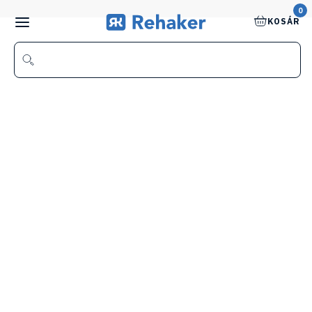
0
KOSÁR