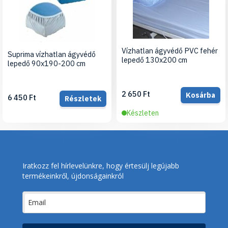
Vízhatlan ágyvédő PVC fehér
Suprima vízhatlan ágyvédő
lepedő 130x200 cm
lepedő 90x190-200 cm
2 650 Ft
Kosárba
6 450 Ft
Részletek
Készleten
Iratkozz fel hírlevelünkre, hogy értesülj legújabb
termékeinkről, újdonságainkról